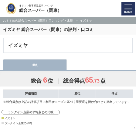
オリコン顧客満足度ランキング
総合スーパー（関東）
おすすめの総合スーパー（関東）ランキング・比較
イズミヤ
イズミヤ
総合スーパー（関東）の評判・口コミ
イズミヤ
得点
6
65
総合
位
総合得点
点
.73
評価項目
順位
得点
※総合得点は上記の評価項目に利用者ニーズに基づく重要度を掛け合わせて算出しています。
ランクイン企業の平均点との比較
イズミヤ
ランクイン企業の平均