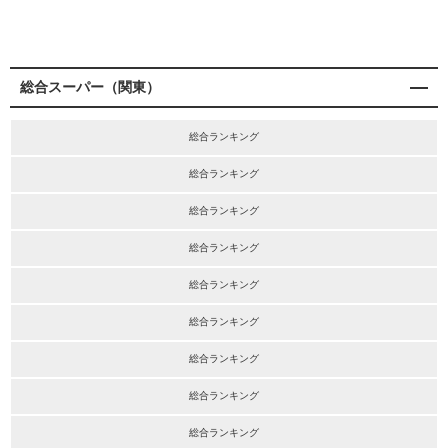
総合スーパー（関東）
総合ランキング
総合ランキング
総合ランキング
総合ランキング
総合ランキング
総合ランキング
総合ランキング
総合ランキング
総合ランキング