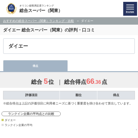
オリコン顧客満足度ランキング
総合スーパー（関東）
おすすめの総合スーパー（関東）ランキング・比較
ダイエー
ダイエー
総合スーパー（関東）の評判・口コミ
ダイエー
得点
5
66
総合
位
総合得点
点
.36
評価項目
順位
得点
※総合得点は上記の評価項目に利用者ニーズに基づく重要度を掛け合わせて算出しています。
ランクイン企業の平均点との比較
ダイエー
ランクイン企業の平均