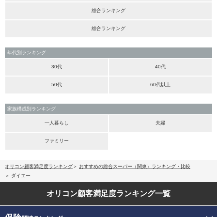
総合ランキング
総合ランキング
年代別ランキング
30代
40代
50代
60代以上
家族構成別ランキング
一人暮らし
夫婦
ファミリー
オリコン顧客満足度ランキング
おすすめの総合スーパー（関東）ランキング・比較
ダイエー
オリコン顧客満足度
ランキング一覧