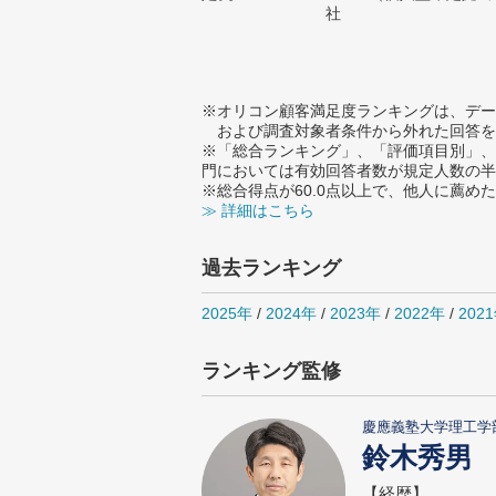
社
※オリコン顧客満足度ランキングは、デー
および調査対象者条件から外れた回答を
※「総合ランキング」、「評価項目別」、
門においては有効回答者数が規定人数の半
※総合得点が60.0点以上で、他人に薦
≫ 詳細はこちら
過去ランキング
2025年
/
2024年
/
2023年
/
2022年
/
202
ランキング監修
慶應義塾大学理工学
鈴木秀男
【経歴】