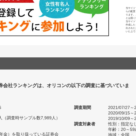
当サイト
らの配置
ります。
とは固く
当サイト
作成した
出された
いた上で
 証券会社ランキングは、オリコンの以下の調査に基づいていま
6
調査期間
2021/07/27～2
2020/09/15～2
66人（調査時サンプル数7,989人）
2019/10/09～2
調査対象者
性別：指定な
年齢：20～59
拠出年金）を取り扱っている証券会
地域：全国