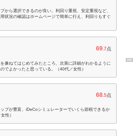
ップから選択できるのが良い。利回り重視、安定重視など、
運用状況の確認はホームページで簡単に行え、利回りもすぐ
69
.7
点
PR
強を兼ねてはじめてみたところ、次第に詳細がわかるように
のでよかったと思っている。（40代／女性）
68
.5
点
ップが豊富。iDeCoシミュレーターでいくら節税できるか
／女性）