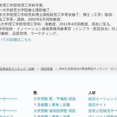
大学理工学部管理工学科卒業。
ター大学経営大学院修士課程修了。
大学大学院理工学研究科博士課程経営工学専攻修了。博士（工学）取得。
社会工学系・講師。2002年6月同助教授。
義塾大学理工学部管理工学科・准教授。2011年4月同教授、現在に至る。
府 科学技術・イノベーション推進事務局参事官（インフラ・防災担当）
計解析、品質管理、マーケティング。
いての詳細はこちら
o 証券会社ランキング・比較
2022年版
iDeCo 証券会社の取扱商品ランキング・口
塾
人材
ーサーバー
大学受験 塾・予備校 現役
就活エージェン
└
首都圏
｜
東海
｜
近畿
就活サイト
ーサーバー
大学受験 個別指導塾 現役
逆求人型就活サ
サービス
└
首都圏
｜
東海
｜
近畿
アルバイト情報