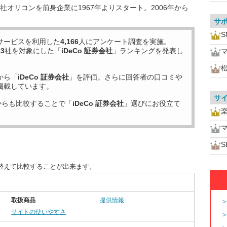
オリコンを前身企業に1967年よりスタート。2006年から
サ
S
サービスを利用した
4,166
人にアンケート調査を実施。
13
社を対象にした「
iDeCo 証券会社
」ランキングを発表し
から「
iDeCo 証券会社
」を評価。さらに回答者の口コミや
掲載しています。
サ
からも比較することで「
iDeCo 証券会社
」選びにお役立て
S
び替えて比較することが出来ます。
取扱商品
提供情報
サイトの使いやすさ