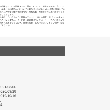
で公開されている情報（文字、写真、イラスト、画像データ等）及びこれ
・編集および構造などについての著作権は株式会社oricon MEに帰属してお
これらの情報を権利者の許可なく無断転載・複製などの二次利用を行うこ
禁じております。
で掲載しているすべての情報やデータは、当社の調査に基づいた結果から
ものとなりますが、サービスへの感想については、サービスの利用者が提
見解・感想となっており、当社の見解・意見ではないことをご理解いただ
ご覧ください。
021/08/06
020/09/28
019/10/16
し
歳