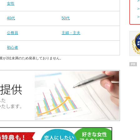
女性
40代
50代
公務員
主婦・主夫
初心者
業が2社未満のため発表しておりません。
PR