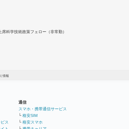
付上席科学技術政策フェロー（非常勤）
コミ情報
通信
ト
スマホ・携帯通信サービス
└
格安SIM
ービス
└
格安スマホ
サイト
└
携帯キャリア