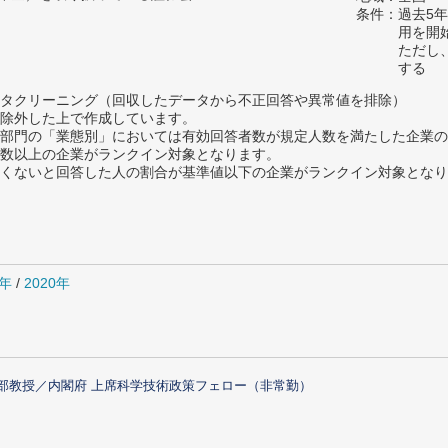
条件：過去5年
用を開
ただし
する
タクリーニング（回収したデータから不正回答や異常値を排除）
除外した上で作成しています。
部門の「業態別」においては有効回答者数が規定人数を満たした企業の
数以上の企業がランクイン対象となります。
めたくないと回答した人の割合が基準値以下の企業がランクイン対象とな
1年
/
2020年
部教授／内閣府 上席科学技術政策フェロー（非常勤）