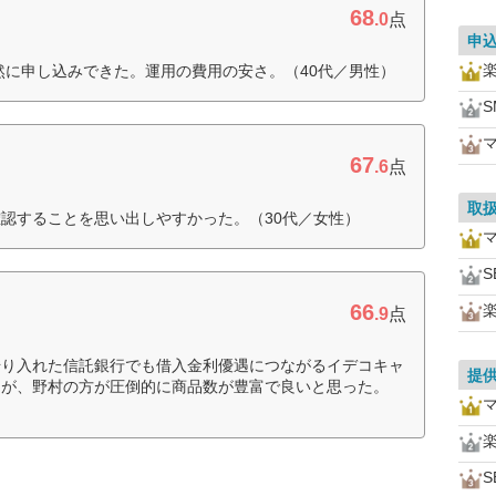
68
.0
点
申
然に申し込みできた。運用の費用の安さ。（40代／男性）
S
67
.6
点
取
認することを思い出しやすかった。（30代／女性）
S
66
.9
点
借り入れた信託銀行でも借入金利優遇につながるイデコキャ
提
たが、野村の方が圧倒的に商品数が豊富で良いと思った。
S