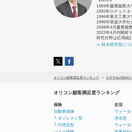
1989年慶應義塾
1992年ロチェス
1996年東京工業
1996年筑波大学
2008年4月慶應
2023年4月内閣
研究分野は応用統
≫ 鈴木研究室につ
オリコン顧客満足度ランキング
おすすめのiDeC
オリコン顧客満足度ランキング
保険
生活
自動車保険
ウォータ
└
ダイレクト型
浄水型
└
代理店型
ウォータ
バイク保険
家事代行