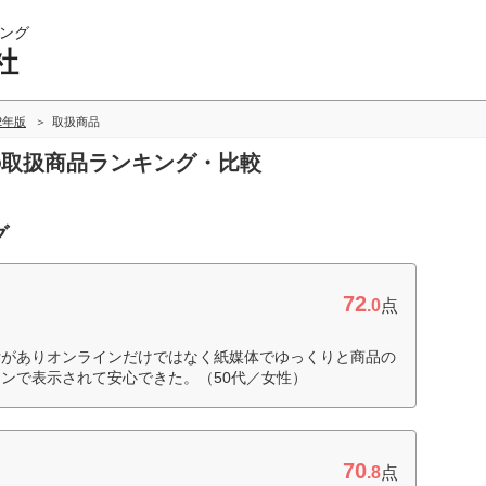
ング
社
22年版
取扱商品
会社の取扱商品ランキング・比較
グ
72
.0
点
付がありオンラインだけではなく紙媒体でゆっくりと商品の
ンで表示されて安心できた。（50代／女性）
70
.8
点