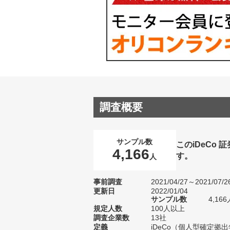
調査概要
サンプル数
このiDeCo
4,166
す。
人
事前調査
2021/04/27～2021/07/2
更新日
2022/01/04
サンプル数
4,1
規定人数
100人以上
調査企業数
13社
定義
iDeCo（個人型確定