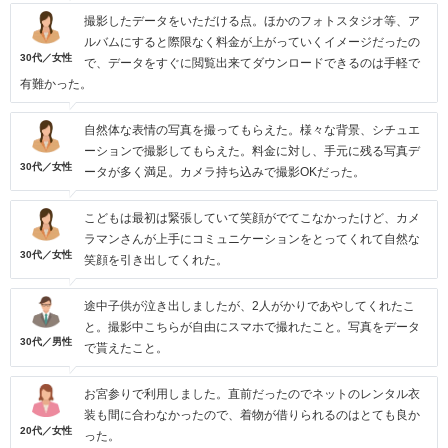
撮影したデータをいただける点。ほかのフォトスタジオ等、ア
ルバムにすると際限なく料金が上がっていくイメージだったの
30代／女性
で、データをすぐに閲覧出来てダウンロードできるのは手軽で
有難かった。
自然体な表情の写真を撮ってもらえた。様々な背景、シチュエ
ーションで撮影してもらえた。料金に対し、手元に残る写真デ
30代／女性
ータが多く満足。カメラ持ち込みで撮影OKだった。
こどもは最初は緊張していて笑顔がでてこなかったけど、カメ
ラマンさんが上手にコミュニケーションをとってくれて自然な
30代／女性
笑顔を引き出してくれた。
途中子供が泣き出しましたが、2人がかりであやしてくれたこ
と。撮影中こちらが自由にスマホで撮れたこと。写真をデータ
30代／男性
で貰えたこと。
お宮参りで利用しました。直前だったのでネットのレンタル衣
装も間に合わなかったので、着物が借りられるのはとても良か
20代／女性
った。