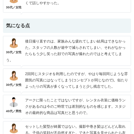
くで話しやすかった。
30代／女性
気になる点
後日撮り直すのは、家族みんな疲れてしまい結局はできなかっ
た。スタッフの人数が途中で減らされてしまい、それがなかっ
30代／女性
たらもう少し笑った顔での写真が撮れたのではと考えてしま
う。
2回同じスタジオを利用したのですが、やはり毎回同じような雰
囲気の写真にはなってしまう(コンセプトが同じなので)。似たり
30代／女性
よったりの写真が多くなってしまうと少し残念でした。
アークに限ったことではないですが、レンタル衣装に価格ラン
クがあるのは今のご時世では差別的なものを感じます。スタジ
40代／男性
オの最終的な商品は写真だと思うので。
セットした髪型が綺麗ではない。撮影中巻き髪はどんどん取れ
る。子供の笑顔が不自然すぎた。できた写真を見せられたら衣