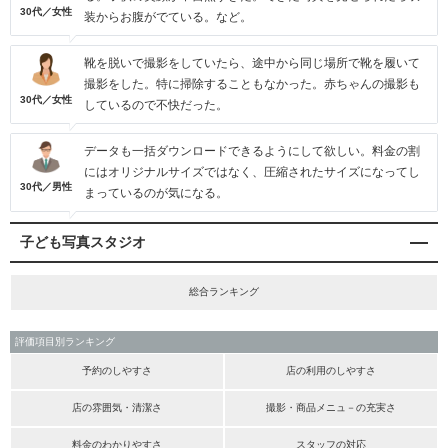
30代／女性
装からお腹がでている。など。
靴を脱いで撮影をしていたら、途中から同じ場所で靴を履いて
撮影をした。特に掃除することもなかった。赤ちゃんの撮影も
30代／女性
しているので不快だった。
データも一括ダウンロードできるようにして欲しい。料金の割
にはオリジナルサイズではなく、圧縮されたサイズになってし
30代／男性
まっているのが気になる。
子ども写真スタジオ
総合ランキング
評価項目別ランキング
予約のしやすさ
店の利用のしやすさ
店の雰囲気・清潔さ
撮影・商品メニュ－の充実さ
料金のわかりやすさ
スタッフの対応