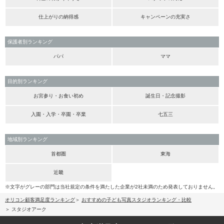
仕上がりの納得感
キャンペーンの充実さ
保護者別ランキング
パパ
ママ
目的別ランキング
お宮参り・お食い初め
誕生日・記念撮影
入園・入学・卒園・卒業
七五三
地域別ランキング
首都圏
東海
近畿
※文字がグレーの部門は当社規定の条件を満たした企業が2社未満のため発表しておりません。
オリコン顧客満足度ランキング
おすすめの子ども写真スタジオランキング・比較
スタジオアーク