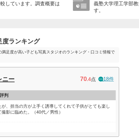
比較しています。調査概要は
義塾大学理工学部教
す。
足度ランキング
の満足度が高い子ども写真スタジオのランキング・口コミ情報で
70
レニー
18件
.4
点
評判
たが、担当の方が上手く誘導してくれて子供がとても楽し
撮影に臨めた。（40代／男性）