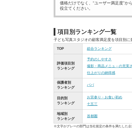
価格だけでなく、“ユーザー満足度”か
役立てください。
項目別ランキング一覧
子ども写真スタジオの顧客満足度を項目別に
TOP
総合ランキング
予約のしやすさ
評価項目別
撮影・商品メニュ－の充実
ランキング
仕上がりの納得感
保護者別
パパ
ランキング
お宮参り・お食い初め
目的別
ランキング
七五三
地域別
首都圏
ランキング
※文字がグレーの部門は当社規定の条件を満たした企