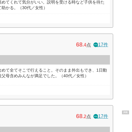
褒めてくれて気分がいい。説明を受ける時など子供を待た
助かる。（30代／女性）
68
17件
.4
点
含めて全てそこで行えること。そのまま外出もでき、1日動
祖父母含めみんなが満足でした。（40代／女性）
PR
68
17件
.2
点