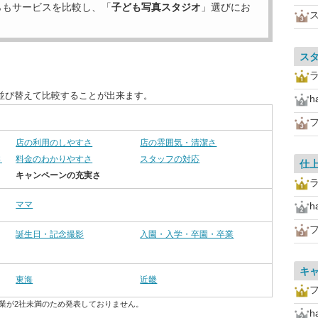
らもサービスを比較し、「
子ども写真スタジオ
」選びにお
ス
並び替えて比較することが出来ます。
h
店の利用のしやすさ
店の雰囲気・清潔さ
さ
料金のわかりやすさ
スタッフの対応
仕
キャンペーンの充実さ
ママ
h
誕生日・記念撮影
入園・入学・卒園・卒業
キ
東海
近畿
業が2社未満のため発表しておりません。
h