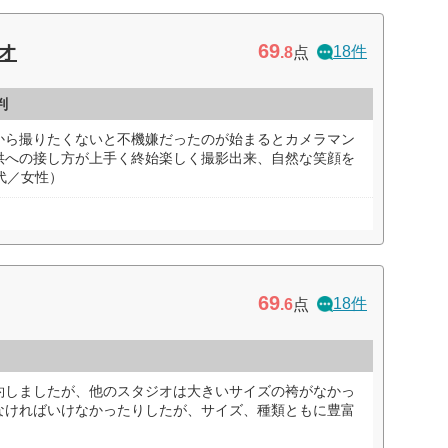
69
ジオ
18件
.8
点
判
から撮りたくないと不機嫌だったのが始まるとカメラマン
供への接し方が上手く終始楽しく撮影出来、自然な笑顔を
代／女性）
69
18件
.6
点
約しましたが、他のスタジオは大きいサイズの袴がなかっ
なければいけなかったりしたが、サイズ、種類ともに豊富