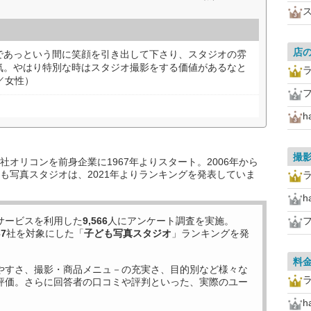
店
であっという間に笑顔を引き出して下さり、スタジオの雰
気。やはり特別な時はスタジオ撮影をする価値があるなと
／女性）
h
撮
オリコンを前身企業に1967年よりスタート。2006年から
も写真スタジオは、2021年よりランキングを発表していま
h
サービスを利用した
9,566
人にアンケート調査を実施。
37
社を対象にした「
子ども写真スタジオ
」ランキングを発
料
やすさ、撮影・商品メニュ－の充実さ、目的別など様々な
評価。さらに回答者の口コミや評判といった、実際のユー
h