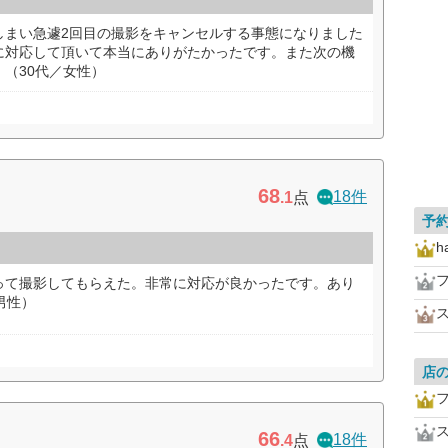
しまい急遽2回目の撮影をキャンセルする事態になりました
に対応して頂いて本当にありがたかったです。また次の機
（30代／女性）
68
18件
.1
点
予
h
って撮影してもらえた。非常に対応が良かったです。あり
男性）
店
66
18件
.4
点