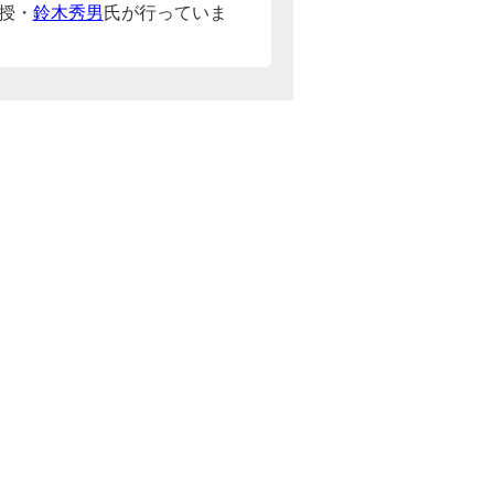
授・
鈴木秀男
氏が行っていま