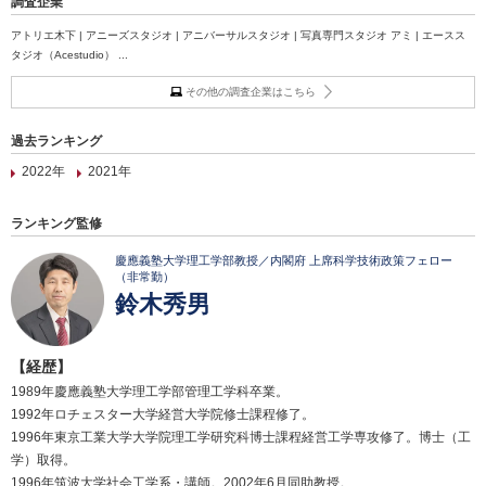
調査企業
アトリエ木下 | アニーズスタジオ | アニバーサルスタジオ | 写真専門スタジオ アミ | エースス
タジオ（Acestudio） ...
その他の調査企業はこちら
過去ランキング
2022年
2021年
ランキング監修
慶應義塾大学理工学部教授／内閣府 上席科学技術政策フェロー
（非常勤）
鈴木秀男
【経歴】
1989年慶應義塾大学理工学部管理工学科卒業。
1992年ロチェスター大学経営大学院修士課程修了。
1996年東京工業大学大学院理工学研究科博士課程経営工学専攻修了。博士（工
学）取得。
1996年筑波大学社会工学系・講師。2002年6月同助教授。