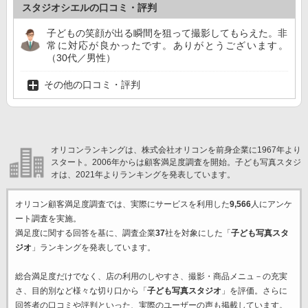
スタジオシエルの口コミ・評判
子どもの笑顔が出る瞬間を狙って撮影してもらえた。非
常に対応が良かったです。ありがとうございます。
（30代／男性）
その他の口コミ・評判
オリコンランキングは、株式会社オリコンを前身企業に1967年より
スタート。2006年からは顧客満足度調査を開始。子ども写真スタジ
オは、2021年よりランキングを発表しています。
オリコン顧客満足度調査では、実際にサービスを利用した
9,566
人にアンケ
ート調査を実施。
満足度に関する回答を基に、調査企業
37
社を対象にした「
子ども写真スタ
ジオ
」ランキングを発表しています。
総合満足度だけでなく、店の利用のしやすさ、撮影・商品メニュ－の充実
さ、目的別など様々な切り口から「
子ども写真スタジオ
」を評価。さらに
回答者の口コミや評判といった、実際のユーザーの声も掲載しています。