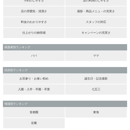
予約のしやすさ
店の利用のしやすさ
店の雰囲気・清潔さ
撮影・商品メニュ－の充実さ
料金のわかりやすさ
スタッフの対応
仕上がりの納得感
キャンペーンの充実さ
保護者別ランキング
パパ
ママ
目的別ランキング
お宮参り・お食い初め
誕生日・記念撮影
入園・入学・卒園・卒業
七五三
地域別ランキング
首都圏
東海
近畿