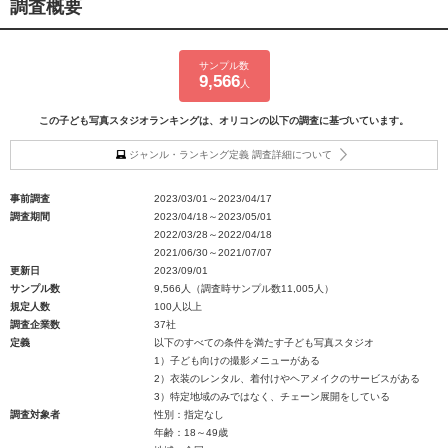
調査概要
サンプル数
9,566
人
この子ども写真スタジオランキングは、オリコンの以下の調査に基づいています。
ジャンル・ランキング定義 調査詳細について
事前調査
2023/03/01～2023/04/17
調査期間
2023/04/18～2023/05/01
2022/03/28～2022/04/18
2021/06/30～2021/07/07
更新日
2023/09/01
サンプル数
9,566人（調査時サンプル数11,005人）
規定人数
100人以上
調査企業数
37社
定義
以下のすべての条件を満たす子ども写真スタジオ
1）子ども向けの撮影メニューがある
2）衣装のレンタル、着付けやヘアメイクのサービスがある
3）特定地域のみではなく、チェーン展開をしている
調査対象者
性別：指定なし
年齢：18～49歳