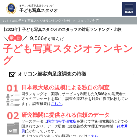
オリコン顧客満足度ランキング
子ども写真スタジオ
おすすめの子ども写真スタジオランキング・比較
スタッフの対応
【2023年】子ども写真スタジオのスタッフの対応ランキング・比較
／
／
9,566
最
新
名が選んだ
子ども写真スタジオランキン
グ
オリコン顧客満足度調査の特徴
日本最大級の規模による独自の調査
同ランキングは、実際にサービスを利用した9,566名の消費者の
方々のアンケートを基に、調査企業37社を対象に徹底比較してい
ます。調査概要は
こちら
。
研究機関に提供される信頼のデータ
ソースデータは
国立情報学研究所
を通じて学術研究機関に全て公
開されており、データ監修は慶應義塾大学理工学部教授・
鈴木秀
男
氏が行っています。
オリコンのランキングの概要については
こちら
。