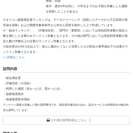
地域：全国
条件：過去5年以内に、小学生までのお子様を対象にした撮影
を依頼したことがある人
※オリコン顧客満足度ランキングは、データクリーニング（回収したデータから不正回答や異
常値を排除）および調査対象者条件から外れた回答を除外した上で作成しています。
※「総合ランキング」、「評価項目別」、部門の「業態別」においては有効回答者数が規定人
数を満たした企業のみランクイン対象となります。その他の部門においては有効回答者数が規
定人数の半数以上の企業がランクイン対象となります。
※総合得点が60.0点以上で、他人に薦めたくないと回答した人の割合が基準値以下の企業がラ
ンクイン対象となります。
≫ 詳細はこちら
設問内容
・総合満足度
・評価項目（小項目）
・利用した感想（良かった点・悪かった点）
・他者推奨意向
・他者推奨意向理由
アンケート調査を実施した際の質問事項です。満足度評価項目のほか、該当サービスの利用状況や検討内
容を質問しています。
その他の設問内容はこちら