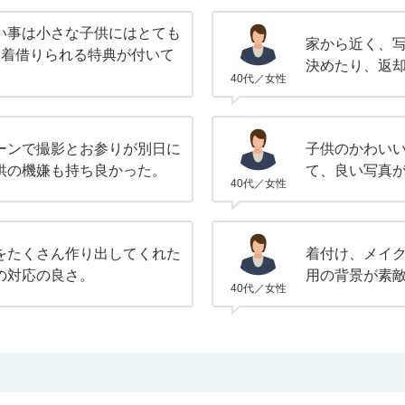
い事は小さな子供にはとても
家から近く、
1着借りられる特典が付いて
決めたり、返
。
40代／女性
ーンで撮影とお参りが別日に
子供のかわい
供の機嫌も持ち良かった。
て、良い写真
40代／女性
をたくさん作り出してくれた
着付け、メイ
の対応の良さ。
用の背景が素
40代／女性