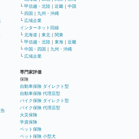
└
甲信越・北陸
｜
近畿
｜
中国
└
四国
｜
九州・沖縄
職
└
広域企業
インターネット回線
遣
└
北海道
｜
東北
｜
関東
└
甲信越・北陸
｜
東海
｜
近畿
ス
└
中国・四国
｜
九州・沖縄
└
広域企業
専門家評価
ト
保険
自動車保険 ダイレクト型
自動車保険 代理店型
バイク保険 ダイレクト型
バイク保険 代理店型
広告
火災保険
学資保険
ペット保険
ペット保険 小型犬