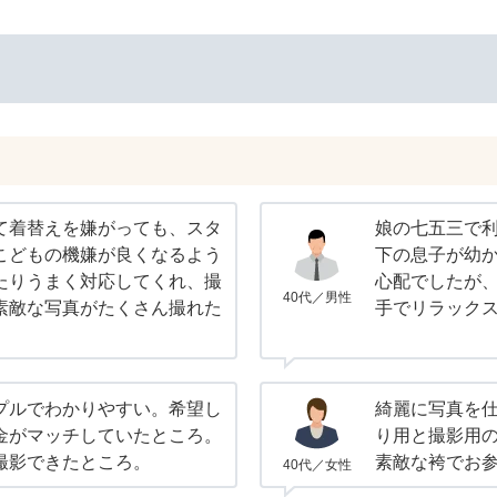
て着替えを嫌がっても、スタ
娘の七五三で
こどもの機嫌が良くなるよう
下の息子が幼
たりうまく対応してくれ、撮
心配でしたが
40代／男性
素敵な写真がたくさん撮れた
手でリラック
プルでわかりやすい。希望し
綺麗に写真を
金がマッチしていたところ。
り用と撮影用
撮影できたところ。
素敵な袴でお
40代／女性