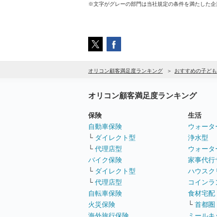
※文字がグレーの部門は当社規定の条件を満たした企
オリコン顧客満足度ランキング
おすすめの子ども
オリコン顧客満足度ランキング
保険
生活
自動車保険
ウォータ
└
ダイレクト型
浄水型
└
代理店型
ウォータ
バイク保険
家事代行
└
ダイレクト型
ハウスク
└
代理店型
コインラ
自転車保険
食材宅配
火災保険
└
首都圏
海外旅行保険
ミールキ