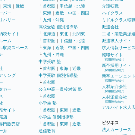
｜
東海
｜
近畿
└
首都圏
｜
甲信越・北陸
介護転職
ーパー
└
東海
｜
近畿
｜
中国・四国
ハイクラス・
リバリー
└
九州・沖縄
ミドルクラス転
高校受験 個別指導塾
派遣会社
納税サイト
└
北海道
｜
東北
｜
北関東
工場・製造業派
ルーム
└
首都圏
｜
甲信越・北陸
派遣求人サイト
ル収納スペース
└
東海
｜
近畿
｜
中国・四国
求人情報サービ
ナ
└
九州・沖縄
転職サイト
（採用担当向け）
中学受験 塾
新卒採用サイト
社
└
首都圏
｜
東海
｜
近畿
（採用担当向け）
アリング
中学受験 個別指導塾
新卒エージェン
（採用担当向け）
ー
└
首都圏
人材紹介会社
タカー
公立中高一貫校対策 塾
（採用担当向け）
ス
└
首都圏
人材派遣会社
（採用担当向け）
社
小学生 塾
アルバイト求人
報サイト
└
首都圏
｜
東海
｜
近畿
売店
小学生 個別指導塾
ビジネス
専門販売店
└
首都圏
｜
東海
｜
近畿
法人カーリース
ー系
通信教育