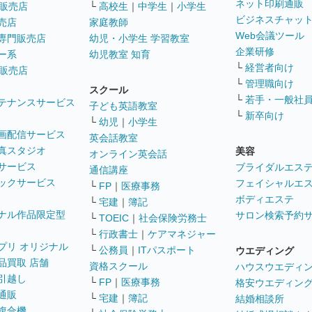
ネット印刷通販
販売店
└
高校生
｜
中学生
｜
小学生
ビジネスチャッ
売店
家庭教師
Web会議ツール
専門販売店
幼児・小学生 学習教室
企業研修
ー系
幼児教室 知育
└
経営者向け
販売店
└
管理職向け
スクール
└
若手・一般社
テナンスサービス
子ども英語教室
└
新卒向け
└
幼児
｜
小学生
画配信サービス
英会話教室
真スタジオ
美容
オンライン英会話
サービス
ブライダルエス
通信講座
ックサービス
フェイシャルエ
└
FP
｜
医療事務
ボディエステ
└
宅建
｜
簿記
ナル作品限定型
サロン検索予約
└
TOEIC
｜
社会保険労務士
└
行政書士
｜
ケアマネジャー
プリ オリジナル
└
公務員
｜
ITパスポート
ウエディング
品買取 店舗
資格スクール
ハウスウエディ
引越し
└
FP
｜
医療事務
格安ウエディン
通販
└
宅建
｜
簿記
結婚相談所
複合機