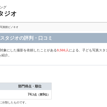
ング
タジオ
写真館ピノキオ
真スタジオの評判・口コミ
を対象にした撮影を依頼したことがある
9,566人
による、子ども写真スタ
を紹介。
部門得点・順位
74
9
.3点（第
位）
に分類したものです。