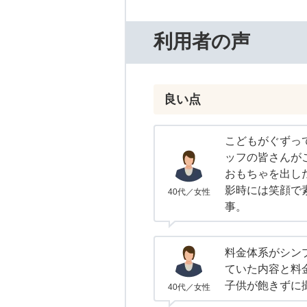
利用者の声
良い点
こどもがぐずっ
ッフの皆さんが
おもちゃを出し
影時には笑顔で
40代／女性
事。
料金体系がシン
ていた内容と料
子供が飽きずに
40代／女性