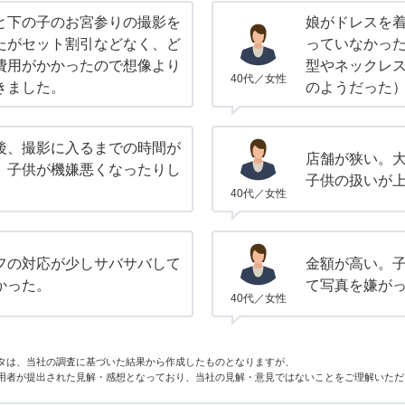
と下の子のお宮参りの撮影を
娘がドレスを
たがセット割引などなく、ど
っていなかっ
費用がかかったので想像より
型やネックレ
40代／女性
きました。
のようだった
後、撮影に入るまでの時間が
店舗が狭い。
、子供が機嫌悪くなったりし
子供の扱いが
。
40代／女性
フの対応が少しサバサバして
金額が高い。
かった。
て写真を嫌が
40代／女性
タは、当社の調査に基づいた結果から作成したものとなりますが、
用者が提出された見解・感想となっており、当社の見解・意見ではないことをご理解いただ