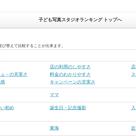
子ども写真スタジオランキング トップへ
並び替えて比較することが出来ます。
グ
さ
店の利用のしやすさ
店
ニュ－の充実さ
料金のわかりやすさ
ス
得感
キャンペーンの充実さ
ママ
食い初め
誕生日・記念撮影
入
東海
近