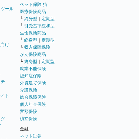
ペット保険 猫
トツール
医療保険商品
└
終身型
｜
定期型
└
引受基準緩和型
生命保険商品
└
終身型
｜
定期型
員向け
└
収入保障保険
がん保険商品
└
終身型
｜
定期型
就業不能保険
テ
認知症保険
ステ
外貨建て保険
介護保険
サイト
総合保障保険
個人年金保険
変額保険
積立保険
ング
グ
金融
ネット証券