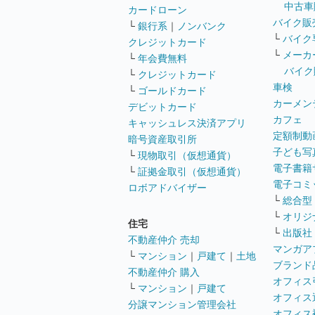
中古車
カードローン
バイク販
└
銀行系
｜
ノンバンク
└
バイク
クレジットカード
└
メーカ
└
年会費無料
バイク
└
クレジットカード
車検
└
ゴールドカード
カーメン
デビットカード
カフェ
キャッシュレス決済アプリ
定額制動
暗号資産取引所
子ども写
└
現物取引（仮想通貨）
電子書籍
└
証拠金取引（仮想通貨）
電子コミ
ロボアドバイザー
└
総合型
└
オリジ
住宅
└
出版社
不動産仲介 売却
マンガア
└
マンション
｜
戸建て
｜
土地
ブランド
不動産仲介 購入
オフィス
└
マンション
｜
戸建て
オフィス
分譲マンション管理会社
オフィス