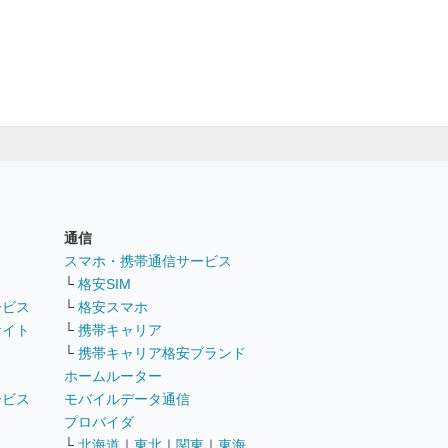
通信
ト
スマホ・携帯通信サービス
└
格安SIM
ービス
└
格安スマホ
サイト
└
携帯キャリア
└
携帯キャリア格安ブランド
ホームルーター
ービス
モバイルデータ通信
ト
プロバイダ
└
北海道
｜
東北
｜
関東
｜
東海