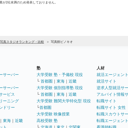
業が2社未満のため発表しておりません。
写真スタジオランキング・比較
写真館ピノキオ
塾
人材
ーサーバー
大学受験 塾・予備校 現役
就活エージェン
└
首都圏
｜
東海
｜
近畿
就活サイト
ーサーバー
大学受験 個別指導塾 現役
逆求人型就活サ
サービス
└
首都圏
｜
東海
｜
近畿
アルバイト情報
リーニング
大学受験 難関大学特化型 現役
転職サイト
ンドリー
└
首都圏
転職サイト 女性
大学受験 映像授業
転職スカウトサ
｜
東海
｜
近畿
高校受験 塾
転職エージェン
ット
└
北海道
｜
東北
｜
北関東
看護師転職