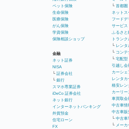
ペット保険
└
首都圏
生命保険
ネットス
医療保険
フードデ
がん保険
サービス
学資保険
ふるさと
保険相談ショップ
トランク
└
レンタ
└
コンテ
金融
└
宅配型
ネット証券
引越し会
NISA
カーシェ
└
証券会社
レンタカ
└
銀行
格安レン
スマホ専業証券
カーリー
iDeCo 証券会社
車買取会
ネット銀行
中古車情
インターネットバンキング
中古車販
外貨預金
└
中古車
住宅ローン
└
メーカ
FX