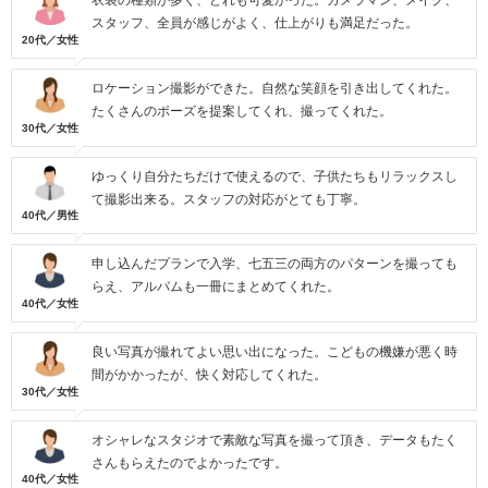
衣装の種類が多く、どれも可愛かった。カメラマン、メイク、
スタッフ、全員が感じがよく、仕上がりも満足だった。
20代／女性
ロケーション撮影ができた。自然な笑顔を引き出してくれた。
たくさんのポーズを提案してくれ、撮ってくれた。
30代／女性
ゆっくり自分たちだけで使えるので、子供たちもリラックスし
て撮影出来る。スタッフの対応がとても丁寧。
40代／男性
申し込んだプランで入学、七五三の両方のパターンを撮っても
らえ、アルバムも一冊にまとめてくれた。
40代／女性
良い写真が撮れてよい思い出になった。こどもの機嫌が悪く時
間がかかったが、快く対応してくれた。
30代／女性
オシャレなスタジオで素敵な写真を撮って頂き、データもたく
さんもらえたのでよかったです。
40代／女性