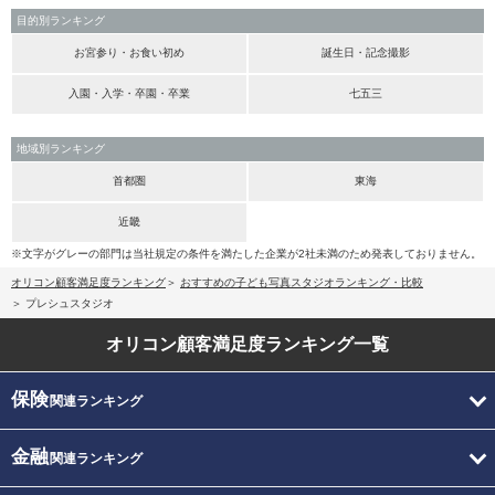
目的別ランキング
お宮参り・お食い初め
誕生日・記念撮影
入園・入学・卒園・卒業
七五三
地域別ランキング
首都圏
東海
近畿
※文字がグレーの部門は当社規定の条件を満たした企業が2社未満のため発表しておりません。
オリコン顧客満足度ランキング
おすすめの子ども写真スタジオランキング・比較
プレシュスタジオ
オリコン顧客満足度
ランキング一覧
保険
関連ランキング
金融
関連ランキング