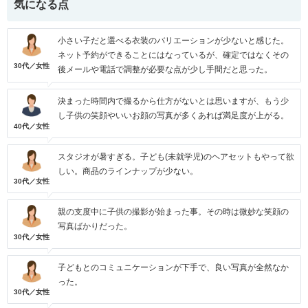
気になる点
小さい子だと選べる衣装のバリエーションが少ないと感じた。
ネット予約ができることにはなっているが、確定ではなくその
30代／女性
後メールや電話で調整が必要な点が少し手間だと思った。
決まった時間内で撮るから仕方がないとは思いますが、もう少
し子供の笑顔やいいお顔の写真が多くあれば満足度が上がる。
40代／女性
スタジオが暑すぎる。子ども(未就学児)のヘアセットもやって欲
しい。商品のラインナップが少ない。
30代／女性
親の支度中に子供の撮影が始まった事。その時は微妙な笑顔の
写真ばかりだった。
30代／女性
子どもとのコミュニケーションが下手で、良い写真が全然なか
った。
30代／女性