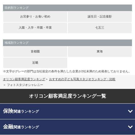
目的別ランキング
お宮参り・お食い初め
誕生日・記念撮影
入園・入学・卒園・卒業
七五三
地域別ランキング
首都圏
東海
近畿
※文字がグレーの部門は当社規定の条件を満たした企業が2社未満のため発表しておりません。
オリコン顧客満足度ランキング
おすすめの子ども写真スタジオランキング・比較
フォトスタジオシャレニー
オリコン顧客満足度
ランキング一覧
保険
関連ランキング
金融
関連ランキング