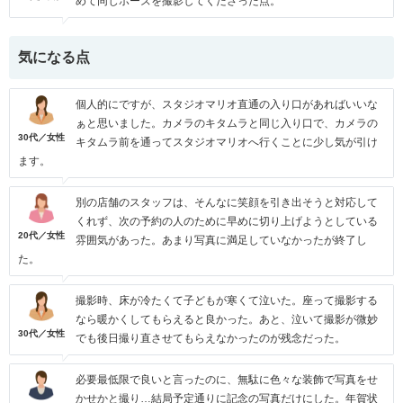
めて同じポーズを撮影してくださった点。
気になる点
個人的にですが、スタジオマリオ直通の入り口があればいいな
ぁと思いました。カメラのキタムラと同じ入り口で、カメラの
30代／女性
キタムラ前を通ってスタジオマリオへ行くことに少し気が引け
ます。
別の店舗のスタッフは、そんなに笑顔を引き出そうと対応して
くれず、次の予約の人のために早めに切り上げようとしている
20代／女性
雰囲気があった。あまり写真に満足していなかったが終了し
た。
撮影時、床が冷たくて子どもが寒くて泣いた。座って撮影する
なら暖かくしてもらえると良かった。あと、泣いて撮影が微妙
30代／女性
でも後日撮り直させてもらえなかったのが残念だった。
必要最低限で良いと言ったのに、無駄に色々な装飾で写真をせ
かせかと撮り…結局予定通りに記念の写真だけにした。年賀状