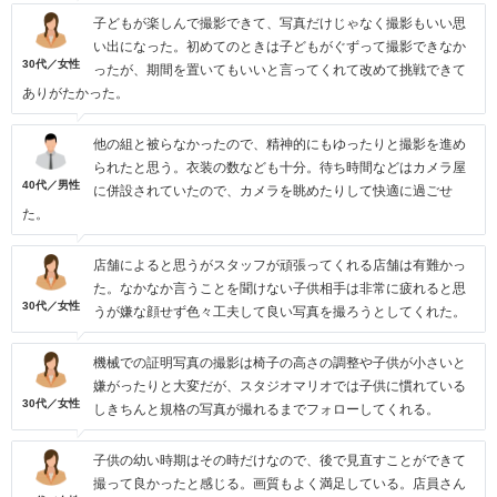
子どもが楽しんで撮影できて、写真だけじゃなく撮影もいい思
い出になった。初めてのときは子どもがぐずって撮影できなか
30代／女性
ったが、期間を置いてもいいと言ってくれて改めて挑戦できて
ありがたかった。
他の組と被らなかったので、精神的にもゆったりと撮影を進め
られたと思う。衣装の数なども十分。待ち時間などはカメラ屋
40代／男性
に併設されていたので、カメラを眺めたりして快適に過ごせ
た。
店舗によると思うがスタッフが頑張ってくれる店舗は有難かっ
た。なかなか言うことを聞けない子供相手は非常に疲れると思
30代／女性
うが嫌な顔せず色々工夫して良い写真を撮ろうとしてくれた。
機械での証明写真の撮影は椅子の高さの調整や子供が小さいと
嫌がったりと大変だが、スタジオマリオでは子供に慣れている
30代／女性
しきちんと規格の写真が撮れるまでフォローしてくれる。
子供の幼い時期はその時だけなので、後で見直すことができて
撮って良かったと感じる。画質もよく満足している。店員さん