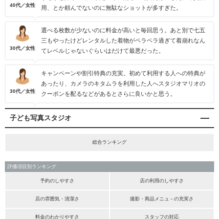
40代／女性
用、とか頼んでないのに無駄なショットが多すぎた。
選べる枚数が少ないのに料金が高いと毎回思う。あと別で七五
三もやったけどレンタルした着物がペラペラ過ぎて着崩れなん
30代／女性
てレベルじゃないぐらいはだけて最悪だった。
キャンペーンや割引特典の充実。初めて利用する人への特典が
あったり、カメラのキタムラを利用した人へスタジオマリオの
30代／女性
クーポンを配るなどがあるとさらに良いかと思う。
子ども写真スタジオ
総合ランキング
評価項目別ランキング
予約のしやすさ
店の利用のしやすさ
店の雰囲気・清潔さ
撮影・商品メニュ－の充実さ
料金のわかりやすさ
スタッフの対応