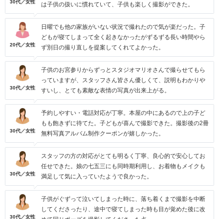
30代／女性
は子供の扱いに慣れていて、子供も楽しく撮影ができた。
日曜でも他の家族がいない状況で撮れたので気が楽だった。子
どもが寝てしまって全く起きなかったがずるずる長い時間やら
20代／女性
ず別日の撮り直しを提案してくれてよかった。
子供のお宮参りからずっとスタジオマリオさんで撮らせてもら
っていますが、スタッフさん皆さん優しくて、説明もわかりや
30代／女性
すいし、とても素敵な表情の写真が出来上がる。
予約しやすい・電話対応が丁寧。本屋の中にあるので上の子ど
もも飽きずに待てた。子どもが喜んで撮影できた。撮影後の2冊
30代／女性
無料写真アルバム制作クーポンが嬉しかった。
スタッフの方の対応がとても明るく丁寧、良心的で安心してお
任せできた。娘の七五三にも同時期利用し、お着物もメイクも
30代／女性
満足して気に入っていたようで良かった。
子供がぐずって泣いてしまった時に、落ち着くまで撮影を中断
してくださったり、途中で寝てしまった時も目が覚めた後に改
30代／女性