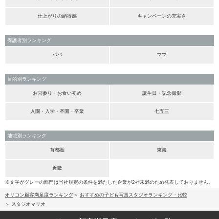
仕上がりの納得感
キャンペーンの充実さ
保護者別ランキング
パパ
ママ
目的別ランキング
お宮参り・お食い初め
誕生日・記念撮影
入園・入学・卒園・卒業
七五三
地域別ランキング
首都圏
東海
近畿
※文字がグレーの部門は当社規定の条件を満たした企業が2社未満のため発表しておりません。
オリコン顧客満足度ランキング
おすすめの子ども写真スタジオランキング・比較
スタジオマリオ