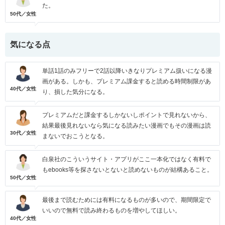
た。
50代／女性
気になる点
単話1話のみフリーで2話以降いきなりプレミアム扱いになる漫
画がある。しかも、プレミアム課金すると読める時間制限があ
40代／女性
り、損した気分になる。
プレミアムだと課金するしかないしポイントで見れないから、
結果最後見れないなら気になる読みたい漫画でもその漫画は読
30代／女性
まないでおこうとなる。
白泉社のこういうサイト・アプリがここ一本化ではなく有料で
もebooks等を探さないとないと読めないものが結構あること。
50代／女性
最後まで読むためには有料になるものが多いので、期間限定で
いいので無料で読み終わるものを増やしてほしい。
40代／女性