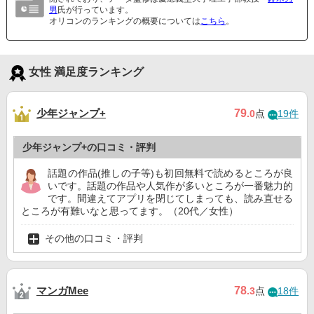
男
氏が行っています。
オリコンのランキングの概要については
こちら
。
女性 満足度ランキング
少年ジャンプ+
79
.0
点
19件
少年ジャンプ+の口コミ・評判
話題の作品(推しの子等)も初回無料で読めるところが良
いです。話題の作品や人気作が多いところが一番魅力的
です。間違えてアプリを閉じてしまっても、読み直せる
ところが有難いなと思ってます。（20代／女性）
その他の口コミ・評判
マンガMee
78
.3
点
18件