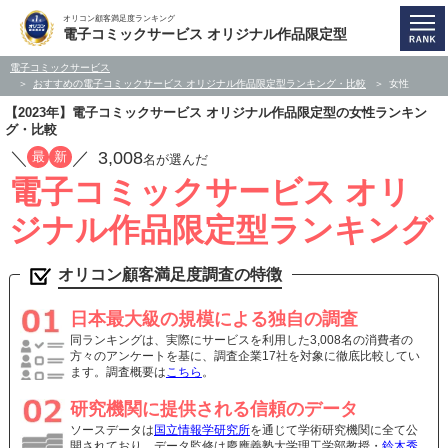
オリコン顧客満足度ランキング
電子コミックサービス オリジナル作品限定型
電子コミックサービス
おすすめの電子コミックサービス オリジナル作品限定型ランキング・比較
女性
【2023年】電子コミックサービス オリジナル作品限定型の女性ランキン
グ・比較
／
／
3,008
最
新
名が選んだ
電子コミックサービス オリ
ジナル作品限定型ランキング
オリコン顧客満足度調査の特徴
日本最大級の規模による独自の調査
同ランキングは、実際にサービスを利用した3,008名の消費者の
方々のアンケートを基に、調査企業17社を対象に徹底比較してい
ます。調査概要は
こちら
。
研究機関に提供される信頼のデータ
ソースデータは
国立情報学研究所
を通じて学術研究機関に全て公
開されており、データ監修は慶應義塾大学理工学部教授・
鈴木秀