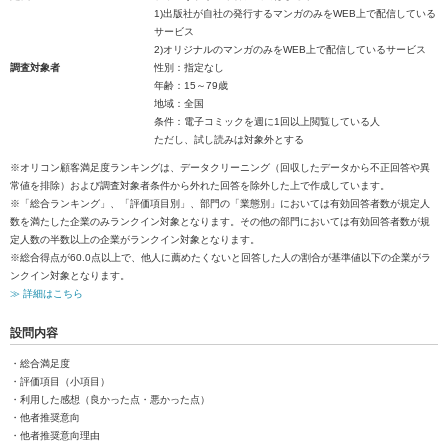
1)出版社が自社の発行するマンガのみをWEB上で配信している
サービス
2)オリジナルのマンガのみをWEB上で配信しているサービス
調査対象者
性別：指定なし
年齢：15～79歳
地域：全国
条件：電子コミックを週に1回以上閲覧している人
ただし、試し読みは対象外とする
※オリコン顧客満足度ランキングは、データクリーニング（回収したデータから不正回答や異
常値を排除）および調査対象者条件から外れた回答を除外した上で作成しています。
※「総合ランキング」、「評価項目別」、部門の「業態別」においては有効回答者数が規定人
数を満たした企業のみランクイン対象となります。その他の部門においては有効回答者数が規
定人数の半数以上の企業がランクイン対象となります。
※総合得点が60.0点以上で、他人に薦めたくないと回答した人の割合が基準値以下の企業がラ
ンクイン対象となります。
≫ 詳細はこちら
設問内容
・総合満足度
・評価項目（小項目）
・利用した感想（良かった点・悪かった点）
・他者推奨意向
・他者推奨意向理由