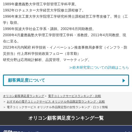
1989年慶應義塾大学理工学部管理工学科卒業。
1992年ロチェスター大学経営大学院修士課程修了。
1996年東京工業大学大学院理工学研究科博士課程経営工学専攻修了。博士（工
学）取得。
1996年筑波大学社会工学系・講師。2002年6月同助教授。
2008年4月慶應義塾大学理工学部管理工学科・准教授。2011年4月同教授、現
在に至る。
2023年4月内閣府 科学技術・イノベーション推進事務局参事官（インフラ・防
災担当）付上席科学技術政策フェロー（非常勤）
研究分野は応用統計解析、品質管理、マーケティング。
≫鈴木研究室についての詳細はこちら
顧客満足度について
オリコン顧客満足度ランキング
電子コミックサービスランキング・比較
おすすめの電子コミックサービス オリジナル作品限定型ランキング・比較
電子コミックサービス オリジナル作品限定型の女性ランキング・口コミ情報
オリコン顧客満足度
ランキング一覧