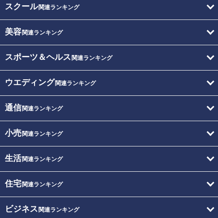
スクール
関連ランキング
美容
関連ランキング
スポーツ＆ヘルス
関連ランキング
ウエディング
関連ランキング
通信
関連ランキング
小売
関連ランキング
生活
関連ランキング
住宅
関連ランキング
ビジネス
関連ランキング