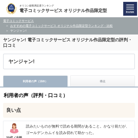
オリコン顧客満足度ランキング
電子コミックサービス オリジナル作品限定型
電子コミックサービス
おすすめの電子コミックサービス オリジナル作品限定型ランキング・比較
ヤンジャン!
ヤンジャン!
電子コミックサービス オリジナル作品限定型の評判・
口コミ
ヤンジャン!
利用者の声（
18
）
得点
件
利用者の声（評判・口コミ）
良い点
読みたいものが無料で読める期間があること。かなり前だが、
ゴールデンカムイを読み切れて助かった。
20代／女性