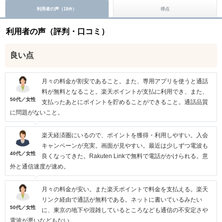
利用者の声（
18
）
得点
件
利用者の声（評判・口コミ）
良い点
月々の料金が割安であること。また、専用アプリを使うと通話
料が無料となること。楽天ポイントが支払に利用でき、また、
50代／女性
支払ったあとにポイントを貯めることができること。通話品質
に問題がないこと。
楽天経済圏にいるので、ポイントを獲得・利用しやすい。入会
キャンペーンが充実。画面が見やすい。最近は少しずつ電波も
40代／女性
良くなってきた。Rakuten Linkで無料で電話がかけられる。意
外と通信速度が速め。
月々の料金が安い。また楽天ポイントで料金を支払える。楽天
リンク経由で通話が無料である。ネットに書いているみたい
50代／女性
に、東京の地下や混雑しているところなども通信の不安定さや
電波が悪いなどもない。