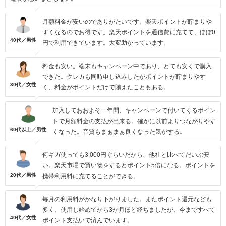
月額料金が安いのでありがたいです。楽天ポイントが貯まりや
すくなるのでお得です。楽天ポイントを通信費に充てて、ほぼ0
40代／男性
円で利用できています。大変助かっています。
料金も安い。端末もキャンペーン中であり、とても安くで購入
できた。クレカも同時申し込みしたがポイントが貯まりやす
30代／女性
く、料金がポイントだけで賄えたこともある。
加入しておおよそ一年間、キャンペーンで付いてくるポイン
トで月額料金の支払が出来る。確かに以前よりつながりやす
60代以上／男性
くなった。音質もまぁまぁ良くなった気がする。
何ギガ使っても3,000円ぐらいだから、他社と比べてだいぶ安
い。楽天市場で買い物をするとポイント5倍になる。ポイントを
20代／男性
携帯利用料に充てることができる。
毎月の利用料がかなり下がりました。またポイント還元なども
多く、使用し始めてから3か月ほど経ちましたが、今まですべて
40代／女性
ポイント支払いで済んでいます。