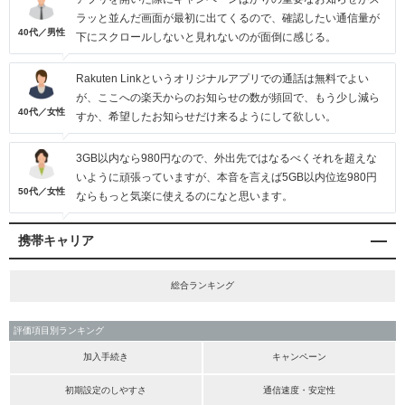
ラッと並んだ画面が最初に出てくるので、確認したい通信量が
40代／男性
下にスクロールしないと見れないのが面倒に感じる。
Rakuten Linkというオリジナルアプリでの通話は無料でよい
が、ここへの楽天からのお知らせの数が頻回で、もう少し減ら
40代／女性
すか、希望したお知らせだけ来るようにして欲しい。
3GB以内なら980円なので、外出先ではなるべくそれを超えな
いように頑張っていますが、本音を言えば5GB以内位迄980円
50代／女性
ならもっと気楽に使えるのになと思います。
携帯キャリア
総合ランキング
評価項目別ランキング
加入手続き
キャンペーン
初期設定のしやすさ
通信速度・安定性