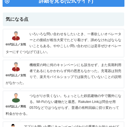
詳細を見る(公式サイト)
気になる点
いろいろな問い合わせをしたいとき、一番欲しいオペレータ
ーとの接続が相当大変でたどり着けず、諦めなければならな
60代以上／女性
いこともある。ややこしい問い合わせには是非ぜひオペレー
ターにすぐつなげてほしい。
機種変の時に何のキャンペーンにも該当せず、また長期利用
者であるにもかかわらず何の恩恵もなかった。充電器は別売
60代以上／女性
りで、楽天モバイルショップでは販売していないことの説明
がなかった。
つながりが良くない。ちょっとした鉄筋建物の中で圏外にな
る。Wi-Fiのない建物だと最悪。Rakuten Linkは問合せ用
60代以上／男性
0570などではつながらず、普通の有料回線に切り変わって
料金がかかる。
アプリを開いた際にキャンペーンばかりの重要なお知らせがズ