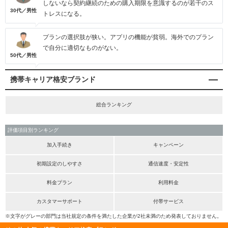
しないなら契約継続のための購入期限を意識するのが若干のス
30代／男性
トレスになる。
プランの選択肢が狭い。アプリの機能が貧弱。海外でのプラン
で自分に適切なものがない。
50代／男性
携帯キャリア格安ブランド
総合ランキング
評価項目別ランキング
加入手続き
キャンペーン
初期設定のしやすさ
通信速度・安定性
料金プラン
利用料金
カスタマーサポート
付帯サービス
※文字がグレーの部門は当社規定の条件を満たした企業が2社未満のため発表しておりません。