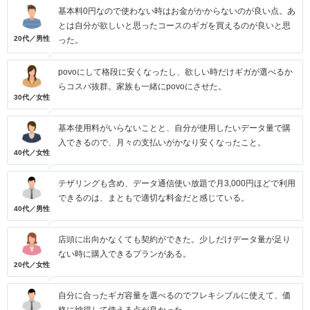
基本料0円なので使わない時はお金がかからないのが良い点。あ
とは自分が欲しいと思ったコースのギガを買えるのが良いと思
20代／男性
った。
povoにして格段に安くなったし、欲しい時だけギガが選べるか
らコスパ抜群。家族も一緒にpovoにさせた。
30代／女性
基本使用料がいらないことと、自分が使用したいデータ量で購
入できるので、月々の支払いがかなり安くなったこと。
40代／女性
テザリングも含め、データ通信使い放題で月3,000円ほどで利用
できるのは、まともで適切な料金だと感じている。
40代／男性
店頭に出向かなくても契約ができた。少しだけデータ量が足り
ない時に購入できるプランがある。
20代／女性
自分に合ったギガ容量を選べるのでフレキシブルに使えて、価