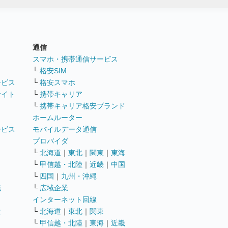
通信
ト
スマホ・携帯通信サービス
└
格安SIM
ービス
└
格安スマホ
サイト
└
携帯キャリア
└
携帯キャリア格安ブランド
ホームルーター
ービス
モバイルデータ通信
ト
プロバイダ
└
北海道
｜
東北
｜
関東
｜
東海
└
甲信越・北陸
｜
近畿
｜
中国
└
四国
｜
九州・沖縄
職
└
広域企業
インターネット回線
遣
└
北海道
｜
東北
｜
関東
└
甲信越・北陸
｜
東海
｜
近畿