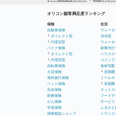
オリコン顧客満足度ランキング
映画館ランキング
オリコン顧客満足度ランキング
保険
生活
自動車保険
ウォータ
└
ダイレクト型
浄水型
└
代理店型
ウォータ
バイク保険
家事代行
└
ダイレクト型
ハウスク
└
代理店型
コインラ
自転車保険
食材宅配
火災保険
└
首都圏
海外旅行保険
ミールキ
ペット保険
└
首都圏
生命保険
ネットス
医療保険
フードデ
がん保険
サービス
学資保険
ふるさと
保険相談ショップ
トランク