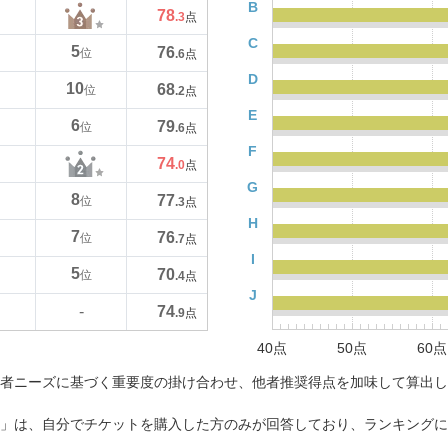
B
78
.3
点
C
5
76
位
.6
点
D
10
68
位
.2
点
E
6
79
位
.6
点
F
74
.0
点
G
8
77
位
.3
点
H
7
76
位
.7
点
I
5
70
位
.4
点
J
74
-
.9
点
40点
50点
60点
者ニーズに基づく重要度の掛け合わせ、他者推奨得点を加味して算出し
」は、自分でチケットを購入した方のみが回答しており、ランキングに