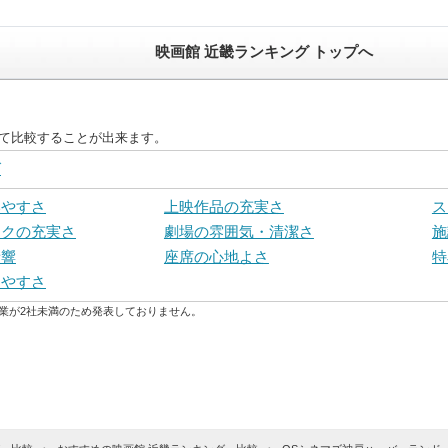
映画館 近畿ランキング トップへ
えて比較することが出来ます。
グ
いやすさ
上映作品の充実さ
ス
ンクの充実さ
劇場の雰囲気・清潔さ
施
音響
座席の心地よさ
特
しやすさ
業が2社未満のため発表しておりません。