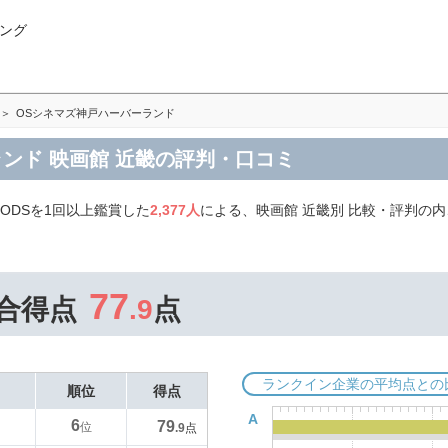
ング
OSシネマズ神戸ハーバーランド
ンド 映画館 近畿の評判・口コミ
ODSを1回以上鑑賞した
2,377人
による、映画館 近畿別 比較・評判の
。
77
合得点
.9
点
ランクイン企業の平均点との
順位
得点
A
6
79
位
.9
点