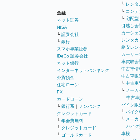
└
レンタ
└
コンテ
金融
└
宅配型
ネット証券
引越し会
NISA
カーシェ
└
証券会社
レンタカ
└
銀行
格安レン
スマホ専業証券
カーリー
iDeCo 証券会社
車買取会
ネット銀行
中古車情
インターネットバンキング
中古車販
外貨預金
└
中古車
住宅ローン
└
メーカ
FX
中古車
カードローン
バイク販
└
銀行系
｜
ノンバンク
└
バイク
クレジットカード
└
メーカ
└
年会費無料
バイク
└
クレジットカード
車検
└
ゴールドカード