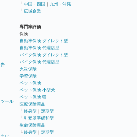
ス
└
中国・四国
｜
九州・沖縄
└
広域企業
専門家評価
ト
保険
自動車保険 ダイレクト型
自動車保険 代理店型
バイク保険 ダイレクト型
バイク保険 代理店型
広告
火災保険
学資保険
ペット保険
ペット保険 小型犬
ペット保険 猫
トツール
医療保険商品
└
終身型
｜
定期型
└
引受基準緩和型
生命保険商品
└
終身型
｜
定期型
員向け