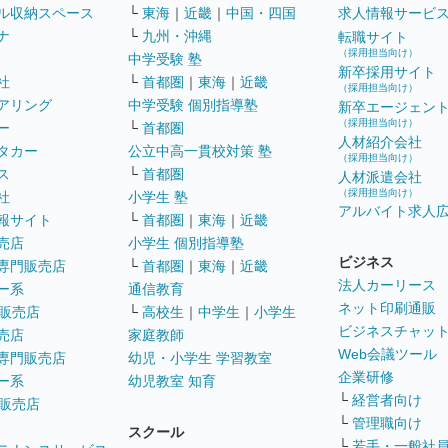
ル収納スペース
└
東海
｜
近畿
｜
中国・四国
求人情報サービ
ナ
└
九州・沖縄
転職サイト
（採用担当向け）
中学受験 塾
新卒採用サイト
社
└
首都圏
｜
東海
｜
近畿
（採用担当向け）
アリング
中学受験 個別指導塾
新卒エージェン
（採用担当向け）
ー
└
首都圏
人材紹介会社
タカー
公立中高一貫校対策 塾
（採用担当向け）
ス
└
首都圏
人材派遣会社
（採用担当向け）
社
小学生 塾
アルバイト求人
報サイト
└
首都圏
｜
東海
｜
近畿
売店
小学生 個別指導塾
ビジネス
専門販売店
└
首都圏
｜
東海
｜
近畿
法人カーリース
ー系
通信教育
ネット印刷通販
販売店
└
高校生
｜
中学生
｜
小学生
ビジネスチャッ
売店
家庭教師
Web会議ツール
専門販売店
幼児・小学生 学習教室
企業研修
ー系
幼児教室 知育
└
経営者向け
販売店
└
管理職向け
スクール
└
若手・一般社