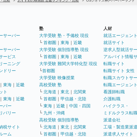
・比較
おすすめの映画館 近畿ランキング・比較
OSシネマズ神戸ハーバーランド
塾
人材
ーサーバー
大学受験 塾・予備校 現役
就活エージェン
└
首都圏
｜
東海
｜
近畿
就活サイト
ーサーバー
大学受験 個別指導塾 現役
逆求人型就活サ
サービス
└
首都圏
｜
東海
｜
近畿
アルバイト情報
リーニング
大学受験 難関大学特化型 現役
転職サイト
ンドリー
└
首都圏
転職サイト 女性
大学受験 映像授業
転職スカウトサ
｜
東海
｜
近畿
高校受験 塾
転職エージェン
ット
└
北海道
｜
東北
｜
北関東
看護師転職
｜
東海
｜
近畿
└
首都圏
｜
甲信越・北陸
介護転職
ーパー
└
東海
｜
近畿
｜
中国・四国
ハイクラス・
リバリー
└
九州・沖縄
ミドルクラス転
高校受験 個別指導塾
派遣会社
納税サイト
└
北海道
｜
東北
｜
北関東
工場・製造業派
ルーム
└
首都圏
｜
甲信越・北陸
派遣求人サイト