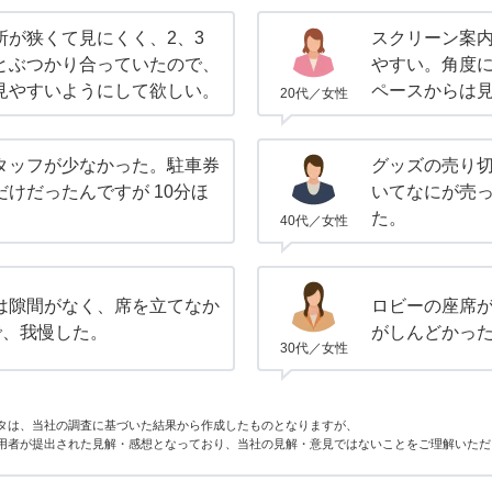
所が狭くて見にくく、2、3
スクリーン案
とぶつかり合っていたので、
やすい。角度
見やすいようにして欲しい。
ペースからは
20代／女性
タッフが少なかった。駐車券
グッズの売り
けだったんですが 10分ほ
いてなにが売
た。
40代／女性
は隙間がなく、席を立てなか
ロビーの座席
で、我慢した。
がしんどかっ
30代／女性
タは、当社の調査に基づいた結果から作成したものとなりますが、
用者が提出された見解・感想となっており、当社の見解・意見ではないことをご理解いただ