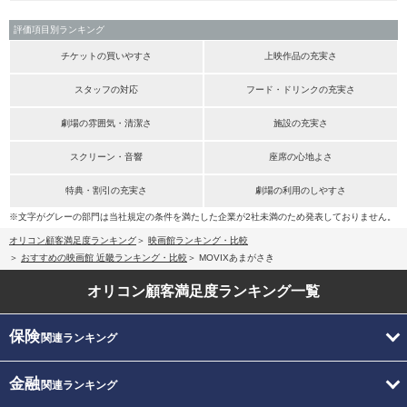
評価項目別ランキング
チケットの買いやすさ
上映作品の充実さ
スタッフの対応
フード・ドリンクの充実さ
劇場の雰囲気・清潔さ
施設の充実さ
スクリーン・音響
座席の心地よさ
特典・割引の充実さ
劇場の利用のしやすさ
※文字がグレーの部門は当社規定の条件を満たした企業が2社未満のため発表しておりません。
オリコン顧客満足度ランキング
映画館ランキング・比較
おすすめの映画館 近畿ランキング・比較
MOVIXあまがさき
オリコン顧客満足度
ランキング一覧
保険
関連ランキング
金融
関連ランキング