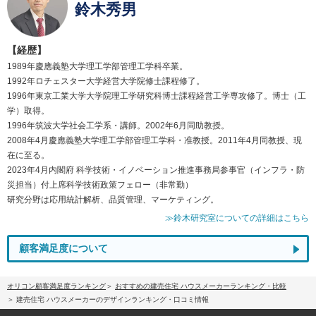
鈴木秀男
【経歴】
1989年慶應義塾大学理工学部管理工学科卒業。
1992年ロチェスター大学経営大学院修士課程修了。
1996年東京工業大学大学院理工学研究科博士課程経営工学専攻修了。博士（工
学）取得。
1996年筑波大学社会工学系・講師。2002年6月同助教授。
2008年4月慶應義塾大学理工学部管理工学科・准教授。2011年4月同教授、現
在に至る。
2023年4月内閣府 科学技術・イノベーション推進事務局参事官（インフラ・防
災担当）付上席科学技術政策フェロー（非常勤）
研究分野は応用統計解析、品質管理、マーケティング。
≫鈴木研究室についての詳細はこちら
顧客満足度について
オリコン顧客満足度ランキング
おすすめの建売住宅 ハウスメーカーランキング・比較
建売住宅 ハウスメーカーのデザインランキング・口コミ情報