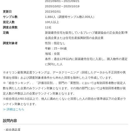
2021/09/01～2021/09/21
2020/10/02～2020/10/19
更新日
2023/02/01
サンプル数
1,884人（調査時サンプル数2,009人）
規定人数
100人以上
調査企業数
11社
定義
新築建売住宅を販売しているプレハブ建築協会の正会員企業/準
会員企業または住宅生産振興財団の会員企業
調査対象者
性別：指定なし
年齢：25～84歳
地域：全国
条件：過去12年以内に新築建売住宅に入居し、購入物件の選定
に関与した人
※オリコン顧客満足度ランキングは、データクリーニング（回収したデータから不正回答や異
常値を排除）および調査対象者条件から外れた回答を除外した上で作成しています。
※「総合ランキング」、「評価項目別」、部門の「業態別」においては有効回答者数が規定人
数を満たした企業のみランクイン対象となります。その他の部門においては有効回答者数が規
定人数の半数以上の企業がランクイン対象となります。
※総合得点が60.0点以上で、他人に薦めたくないと回答した人の割合が基準値以下の企業がラ
ンクイン対象となります。
≫ 詳細はこちら
設問内容
・総合満足度