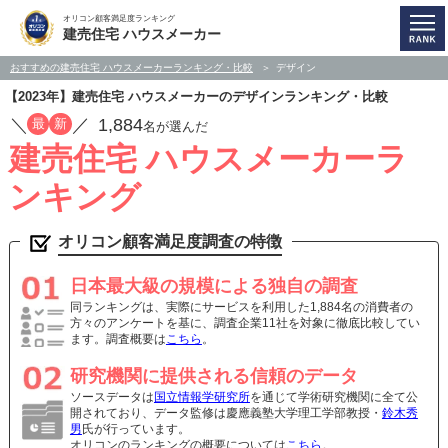
オリコン顧客満足度ランキング
建売住宅 ハウスメーカー
おすすめの建売住宅 ハウスメーカーランキング・比較
デザイン
【2023年】建売住宅 ハウスメーカーのデザインランキング・比較
／
／
1,884
最
新
名が選んだ
建売住宅 ハウスメーカーラ
ンキング
オリコン顧客満足度調査の特徴
日本最大級の規模による独自の調査
同ランキングは、実際にサービスを利用した1,884名の消費者の
方々のアンケートを基に、調査企業11社を対象に徹底比較してい
ます。調査概要は
こちら
。
研究機関に提供される信頼のデータ
ソースデータは
国立情報学研究所
を通じて学術研究機関に全て公
開されており、データ監修は慶應義塾大学理工学部教授・
鈴木秀
男
氏が行っています。
オリコンのランキングの概要については
こちら
。