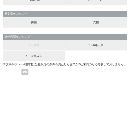
男女別ランキング
男性
女性
築年数別ランキング
1年以内
2～6年以内
7～10年以内
※文字がグレーの部門は当社規定の条件を満たした企業が2社未満のため発表しておりません。
PR