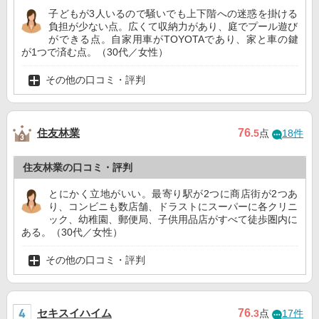
子どもが3人いるので騒いでも上下階への迷惑を掛ける
負担が少ない点。広くて収納力があり、庭でプール遊び
ができる点。自家用車がTOYOTAであり、家と車の鍵
が1つで済む点。（30代／女性）
その他の口コミ・評判
住友林業
76
.5
点
18件
住友林業の口コミ・評判
とにかく立地がいい。最寄り駅が2つに商店街が2つあ
り、コンビニも数店舗、ドラストにスーパーに各クリニ
ック、幼稚園、郵便局、子供用品店がすべて徒歩圏内に
ある。（30代／女性）
その他の口コミ・評判
セキスイハイム
76
.3
点
17件