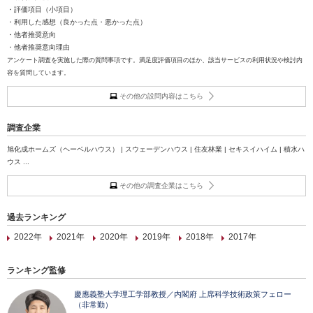
・評価項目（小項目）
・利用した感想（良かった点・悪かった点）
・他者推奨意向
・他者推奨意向理由
アンケート調査を実施した際の質問事項です。満足度評価項目のほか、該当サービスの利用状況や検討内
容を質問しています。
その他の設問内容はこちら
調査企業
旭化成ホームズ（ヘーベルハウス） | スウェーデンハウス | 住友林業 | セキスイハイム | 積水ハ
ウス ...
その他の調査企業はこちら
過去ランキング
2022年
2021年
2020年
2019年
2018年
2017年
ランキング監修
慶應義塾大学理工学部教授／内閣府 上席科学技術政策フェロー
（非常勤）