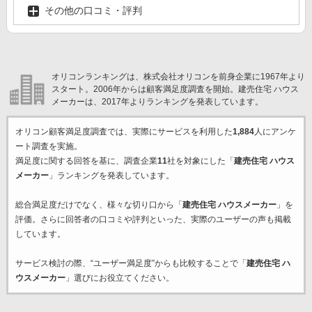
その他の口コミ・評判
オリコンランキングは、株式会社オリコンを前身企業に1967年より
スタート。2006年からは顧客満足度調査を開始。建売住宅 ハウス
メーカーは、2017年よりランキングを発表しています。
オリコン顧客満足度調査では、実際にサービスを利用した
1,884
人にアンケ
ート調査を実施。
満足度に関する回答を基に、調査企業
11
社を対象にした「
建売住宅 ハウス
メーカー
」ランキングを発表しています。
総合満足度だけでなく、様々な切り口から「
建売住宅 ハウスメーカー
」を
評価。さらに回答者の口コミや評判といった、実際のユーザーの声も掲載
しています。
サービス検討の際、“ユーザー満足度”からも比較することで「
建売住宅 ハ
ウスメーカー
」選びにお役立てください。