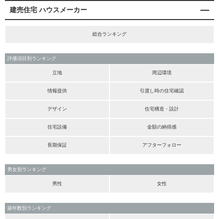
建売住宅 ハウスメーカー
総合ランキング
評価項目別ランキング
立地
周辺環境
情報提供
引渡し時の住宅確認
デザイン
住宅構造・設計
住宅設備
金額の納得感
長期保証
アフターフォロー
男女別ランキング
男性
女性
築年数別ランキング