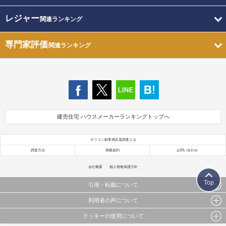
レジャー
関連ランキング
専門家評価
関連ランキング
建売住宅 ハウスメーカーランキングトップへ
オリコン顧客満足度調査とは
調査方法
掲載規約
お問い合わせ
会社概要
個人情報保護方針
Top
引用・転載について
利用者の声について
当サイトで公開されている情報（文字、写真、イラスト、画像データ等）及びこれらの配置・
編集および構造などについての著作権は株式会社oricon MEに帰属しております。
クッキーの使用について
当サイトに掲載している内容はすべてサービスの利用者が提出された見解・感想です。
これらの情報を権利者の許可なく無断転載・複製などの二次利用を行うことは固く禁じており