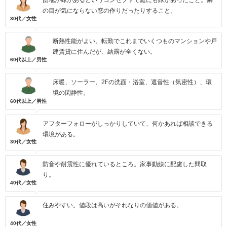
団地が緑があるというコンセプトで庭にも緑があったこと。隣
の目が気にならない窓の作りだったりすること。
30代／女性
断熱性能がよい、転勤でこれまでいくつものマンションや戸
建賃貸に住んだが、結露が全くない。
60代以上／男性
床暖、ソーラー、2Fの洗面・浴室、遮音性（気密性）、環
境の閑静性。
60代以上／男性
アフターフォローがしっかりしていて、何かあれば相談できる
環境がある。
30代／女性
防音や耐震性に優れているところ。家事動線に配慮した間取
り。
40代／女性
住みやすい。値段は高いがそれなりの価値がある。
40代／女性