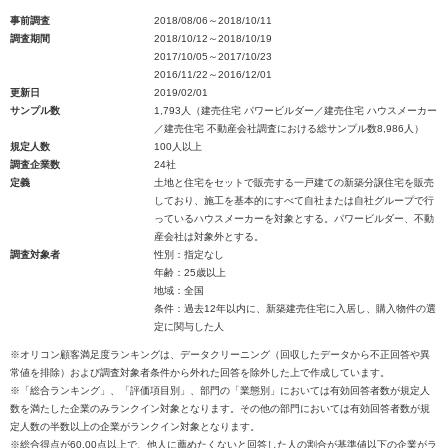
事前調査
2018/08/06～2018/10/11
調査期間
2018/10/12～2018/10/19
2017/10/05～2017/10/23
2016/11/22～2016/12/01
更新日
2019/02/01
サンプル数
1,793人（建売住宅 パワービルダー／建売住宅 ハウスメーカー
／建売住宅 不動産会社調査における総サンプル数8,986人）
規定人数
100人以上
調査企業数
24社
定義
土地と住宅をセットで販売する一戸建ての新築分譲住宅を販売
しており、施工を基本的にすべて自社または自社グループで行
っているハウスメーカーを対象とする。パワービルダー、不動
産会社は対象外とする。
調査対象者
性別：指定なし
年齢：25歳以上
地域：全国
条件：過去12年以内に、新築建売住宅に入居し、購入物件の選
定に関与した人
※オリコン顧客満足度ランキングは、データクリーニング（回収したデータから不正回答や異
常値を排除）および調査対象者条件から外れた回答を除外した上で作成しています。
※「総合ランキング」、「評価項目別」、部門の「業態別」においては有効回答者数が規定人
数を満たした企業のみランクイン対象となります。その他の部門においては有効回答者数が規
定人数の半数以上の企業がランクイン対象となります。
※総合得点が60.00点以上で、他人に薦めたくないと回答した人の割合が基準値以下の企業がラ