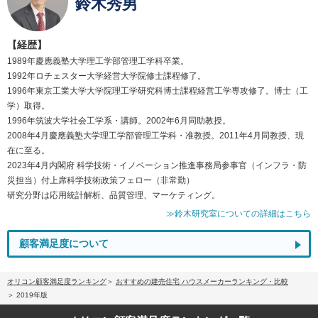
鈴木秀男
【経歴】
1989年慶應義塾大学理工学部管理工学科卒業。
1992年ロチェスター大学経営大学院修士課程修了。
1996年東京工業大学大学院理工学研究科博士課程経営工学専攻修了。博士（工
学）取得。
1996年筑波大学社会工学系・講師。2002年6月同助教授。
2008年4月慶應義塾大学理工学部管理工学科・准教授。2011年4月同教授、現
在に至る。
2023年4月内閣府 科学技術・イノベーション推進事務局参事官（インフラ・防
災担当）付上席科学技術政策フェロー（非常勤）
研究分野は応用統計解析、品質管理、マーケティング。
≫鈴木研究室についての詳細はこちら
顧客満足度について
オリコン顧客満足度ランキング
おすすめの建売住宅 ハウスメーカーランキング・比較
2019年版