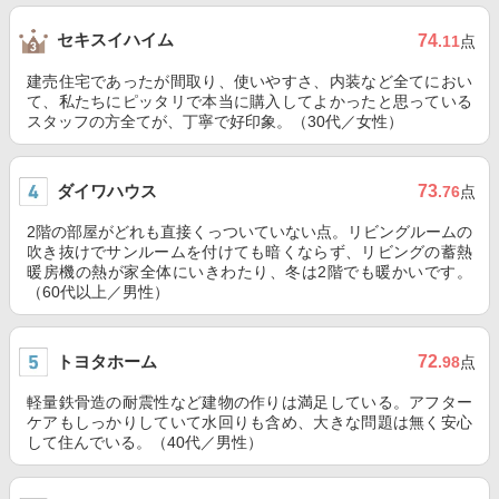
セキスイハイム
74
.11
点
建売住宅であったが間取り、使いやすさ、内装など全てにおい
て、私たちにピッタリで本当に購入してよかったと思っている
スタッフの方全てが、丁寧で好印象。（30代／女性）
ダイワハウス
73
.76
点
2階の部屋がどれも直接くっついていない点。リビングルームの
吹き抜けでサンルームを付けても暗くならず、リビングの蓄熱
暖房機の熱が家全体にいきわたり、冬は2階でも暖かいです。
（60代以上／男性）
トヨタホーム
72
.98
点
軽量鉄骨造の耐震性など建物の作りは満足している。アフター
ケアもしっかりしていて水回りも含め、大きな問題は無く安心
して住んでいる。（40代／男性）