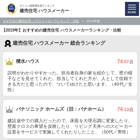
オリコン顧客満足度ランキング
建売住宅 ハウスメーカー
おすすめの建売住宅 ハウスメーカーランキング・比較
2019年版
【2019年】おすすめの建売住宅 ハウスメーカーランキング・比較
建売住宅 ハウスメーカー 総合ランキング
積水ハウス
74
.57
点
説明がわかりやすかった。担当者自身の家を紹介して、壁の様
子などを見せてくれた。担当してくれた方が、人として信頼で
きる方だと思ったので、ついてゆけたと思います。（40代／女
性）
パナソニック ホームズ（旧：パナホーム）
74
.13
点
建設途中での購入だったので、床面を大理石調に変更したり、
壁面クロスの希望を反映したり、リビング天井へのスピーカー
設置をサービスで実施してくれたりしたこと。（50代／男性）