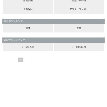
住宅設備
金額の納得感
長期保証
アフターフォロー
男女別ランキング
男性
女性
築年数別ランキング
2～6年以内
7～10年以内
PR