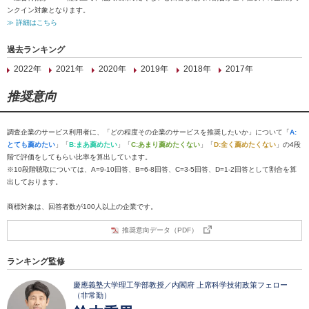
ンクイン対象となります。
≫ 詳細はこちら
過去ランキング
2022年
2021年
2020年
2019年
2018年
2017年
推奨意向
調査企業のサービス利用者に、「どの程度その企業のサービスを推奨したいか」について「
A:
とても薦めたい
」「
B:まあ薦めたい
」「
C:あまり薦めたくない
」「
D:全く薦めたくない
」の4段
階で評価をしてもらい比率を算出しています。
※10段階聴取については、A=9-10回答、B=6-8回答、C=3-5回答、D=1-2回答として割合を算
出しております。
商標対象は、回答者数が100人以上の企業です。
推奨意向データ（PDF）
ランキング監修
慶應義塾大学理工学部教授／内閣府 上席科学技術政策フェロー
（非常勤）