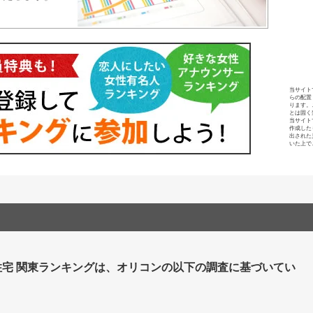
当サイト
らの配置
ります。
とは固く
当サイト
作成した
出された
いた上で
住宅 関東ランキングは、オリコンの以下の調査に基づいてい