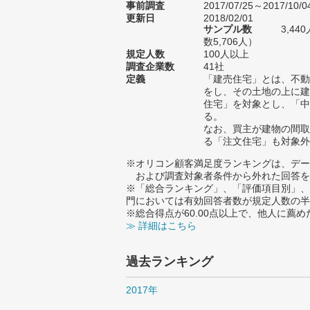
事前調査
2017/07/25～2017/10/0
更新日
2018/02/01
サンプル数
3,4
数5,706人）
規定人数
100人以上
調査企業数
41社
定義
「建売住宅」とは、不動
をし、その土地の上に建
住宅」を対象とし、「中
る。
なお、買主が建物の間取
る「注文住宅」も対象外
※オリコン顧客満足度ランキングは、デー
および調査対象者条件から外れた回答を
※「総合ランキング」、「評価項目別」、
門においては有効回答者数が規定人数の半
※総合得点が60.00点以上で、他人に
≫ 詳細はこちら
過去ランキング
2017年