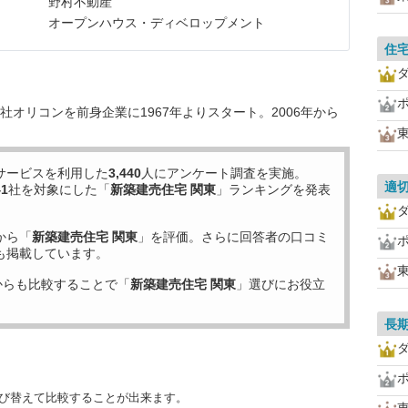
野村不動産
オープンハウス・ディベロップメント
住
オリコンを前身企業に1967年よりスタート。2006年から
サービスを利用した
3,440
人にアンケート調査を実施。
適
41
社を対象にした「
新築建売住宅 関東
」ランキングを発表
から「
新築建売住宅 関東
」を評価。さらに回答者の口コミ
も掲載しています。
からも比較することで「
新築建売住宅 関東
」選びにお役立
長
並び替えて比較することが出来ます。