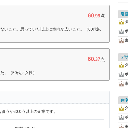
引
60
.99
点
ないこと。思っていた以上に室内が広いこと。（60代以
デ
60
.37
点
た。（50代／女性）
住
得点が60.0点以上の企業です。