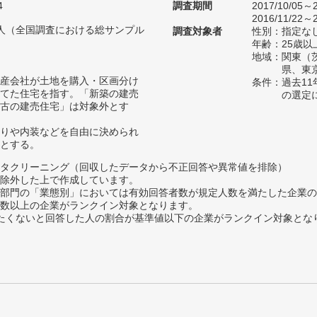
4
調査期間
2017/10/05～2
2016/11/22～2
40人（全国調査における総サンプル
調査対象者
性別：指定な
年齢：25歳以
地域：関東（
県、東
産会社が土地を購入・区画分け
条件：過去1
てた住宅を指す。「新築の建売
の選定
古の建売住宅」は対象外とす
りや内装などを自由に決められ
とする。
タクリーニング（回収したデータから不正回答や異常値を排除）
除外した上で作成しています。
部門の「業態別」においては有効回答者数が規定人数を満たした企業の
数以上の企業がランクイン対象となります。
薦めたくないと回答した人の割合が基準値以下の企業がランクイン対象とな