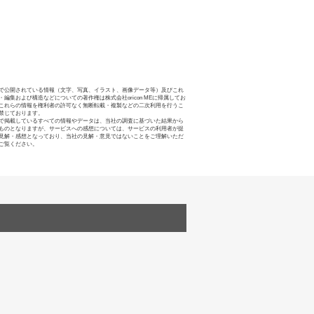
で公開されている情報（文字、写真、イラスト、画像データ等）及びこれ
・編集および構造などについての著作権は株式会社oricon MEに帰属してお
これらの情報を権利者の許可なく無断転載・複製などの二次利用を行うこ
禁じております。
で掲載しているすべての情報やデータは、当社の調査に基づいた結果から
ものとなりますが、サービスへの感想については、サービスの利用者が提
見解・感想となっており、当社の見解・意見ではないことをご理解いただ
ご覧ください。