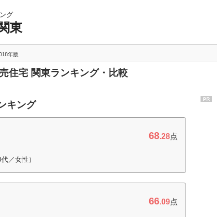
ング
関東
018年版
建売住宅 関東ランキング・比較
PR
ランキング
68
.28
点
0代／女性）
66
.09
点