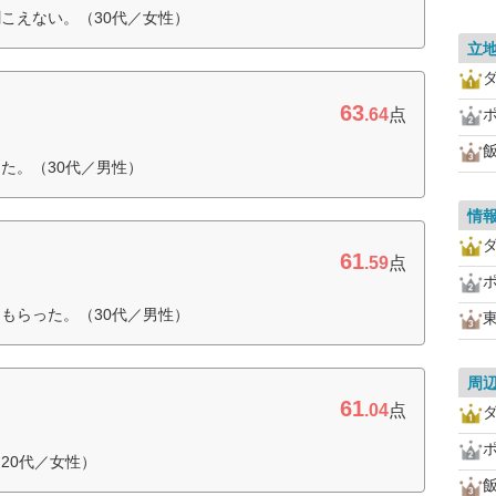
こえない。（30代／女性）
立
63
.64
点
た。（30代／男性）
情
61
.59
点
もらった。（30代／男性）
周
61
.04
点
20代／女性）