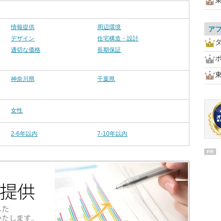
情報提供
周辺環境
ア
デザイン
住宅構造・設計
適切な価格
長期保証
神奈川県
千葉県
女性
2-6年以内
7-10年以内
PR