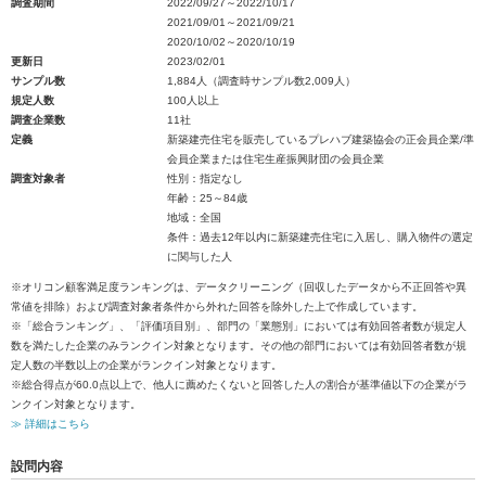
調査期間
2022/09/27～2022/10/17
2021/09/01～2021/09/21
2020/10/02～2020/10/19
更新日
2023/02/01
サンプル数
1,884人（調査時サンプル数2,009人）
規定人数
100人以上
調査企業数
11社
定義
新築建売住宅を販売しているプレハブ建築協会の正会員企業/準
会員企業または住宅生産振興財団の会員企業
調査対象者
性別：指定なし
年齢：25～84歳
地域：全国
条件：過去12年以内に新築建売住宅に入居し、購入物件の選定
に関与した人
※オリコン顧客満足度ランキングは、データクリーニング（回収したデータから不正回答や異
常値を排除）および調査対象者条件から外れた回答を除外した上で作成しています。
※「総合ランキング」、「評価項目別」、部門の「業態別」においては有効回答者数が規定人
数を満たした企業のみランクイン対象となります。その他の部門においては有効回答者数が規
定人数の半数以上の企業がランクイン対象となります。
※総合得点が60.0点以上で、他人に薦めたくないと回答した人の割合が基準値以下の企業がラ
ンクイン対象となります。
≫ 詳細はこちら
設問内容