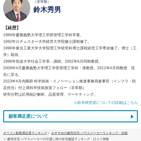
（非常勤）
鈴木秀男
【経歴】
1989年慶應義塾大学理工学部管理工学科卒業。
1992年ロチェスター大学経営大学院修士課程修了。
1996年東京工業大学大学院理工学研究科博士課程経営工学専攻修了。博士（工
学）取得。
1996年筑波大学社会工学系・講師。2002年6月同助教授。
2008年4月慶應義塾大学理工学部管理工学科・准教授。2011年4月同教授、現
在に至る。
2023年4月内閣府 科学技術・イノベーション推進事務局参事官（インフラ・防
災担当）付上席科学技術政策フェロー（非常勤）
研究分野は応用統計解析、品質管理、マーケティング。
≫鈴木研究室についての詳細はこちら
顧客満足度について
オリコン顧客満足度ランキング
おすすめの建売住宅 ハウスメーカーランキング・比較
建売住宅 ハウスメーカーの引渡し時の住宅確認ランキング・口コミ情報