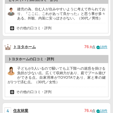
建売の為、住む人が住みやすいように考えて作られてお
り、『ここに、これがあって良かった』と思う事が多々
ある。外観、内装に安っぽさがない。（30代／男性）
その他の口コミ・評判
トヨタホーム
76
.9
点
18件
トヨタホームの口コミ・評判
子どもが3人いるので騒いでも上下階への迷惑を掛ける
負担が少ない点。広くて収納力があり、庭でプール遊び
ができる点。自家用車がTOYOTAであり、家と車の鍵
が1つで済む点。（30代／女性）
その他の口コミ・評判
住友林業
76
.4
点
18件