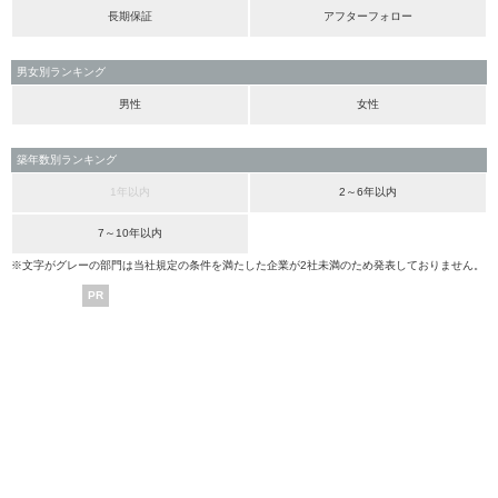
長期保証
アフターフォロー
男女別ランキング
男性
女性
築年数別ランキング
1年以内
2～6年以内
7～10年以内
※文字がグレーの部門は当社規定の条件を満たした企業が2社未満のため発表しておりません。
PR