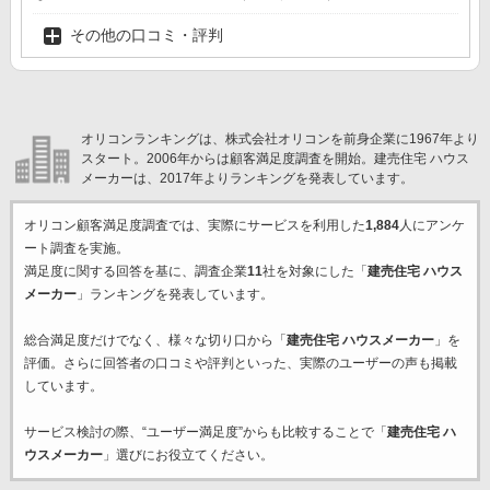
その他の口コミ・評判
オリコンランキングは、株式会社オリコンを前身企業に1967年より
スタート。2006年からは顧客満足度調査を開始。建売住宅 ハウス
メーカーは、2017年よりランキングを発表しています。
オリコン顧客満足度調査では、実際にサービスを利用した
1,884
人にアンケ
ート調査を実施。
満足度に関する回答を基に、調査企業
11
社を対象にした「
建売住宅 ハウス
メーカー
」ランキングを発表しています。
総合満足度だけでなく、様々な切り口から「
建売住宅 ハウスメーカー
」を
評価。さらに回答者の口コミや評判といった、実際のユーザーの声も掲載
しています。
サービス検討の際、“ユーザー満足度”からも比較することで「
建売住宅 ハ
ウスメーカー
」選びにお役立てください。