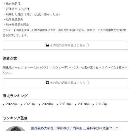
・総合満足度
・評価項目（小項目）
・利用した感想（良かった点・悪かった点）
・他者推奨意向
・他者推奨意向理由
アンケート調査を実施した際の質問事項です。満足度評価項目のほか、該当サービスの利用状況や検討内
容を質問しています。
その他の設問内容はこちら
調査企業
旭化成ホームズ（ヘーベルハウス） | スウェーデンハウス | 住友林業 | セキスイハイム | 積水ハ
ウス ...
その他の調査企業はこちら
過去ランキング
2022年
2021年
2020年
2019年
2018年
2017年
ランキング監修
慶應義塾大学理工学部教授／内閣府 上席科学技術政策フェロー