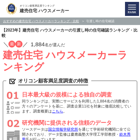
オリコン顧客満足度ランキング
建売住宅 ハウスメーカー
おすすめの建売住宅 ハウスメーカーランキング・比較
引渡し時の住宅確認
【2023年】建売住宅 ハウスメーカーの引渡し時の住宅確認ランキング・比
較
／
／
1,884
最
新
名が選んだ
建売住宅 ハウスメーカーラ
ンキング
オリコン顧客満足度調査の特徴
日本最大級の規模による独自の調査
同ランキングは、実際にサービスを利用した1,884名の消費者の
方々のアンケートを基に、調査企業11社を対象に徹底比較してい
ます。調査概要は
こちら
。
研究機関に提供される信頼のデータ
ソースデータは
国立情報学研究所
を通じて学術研究機関に全て公
開されており、データ監修は慶應義塾大学理工学部教授・
鈴木秀
男
氏が行っています。