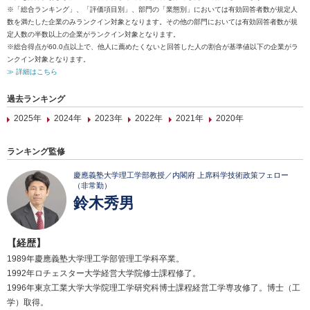
※「総合ランキング」、「評価項目別」、部門の「業態別」においては有効回答者数が規定人
数を満たした企業のみランクイン対象となります。その他の部門においては有効回答者数が規
定人数の半数以上の企業がランクイン対象となります。
※総合得点が60.0点以上で、他人に薦めたくないと回答した人の割合が基準値以下の企業がラ
ンクイン対象となります。
≫ 詳細はこちら
過去ランキング
2025年
2024年
2023年
2022年
2021年
2020年
ランキング監修
慶應義塾大学理工学部教授／内閣府 上席科学技術政策フェロー
（非常勤）
鈴木秀男
【経歴】
1989年慶應義塾大学理工学部管理工学科卒業。
1992年ロチェスター大学経営大学院修士課程修了。
1996年東京工業大学大学院理工学研究科博士課程経営工学専攻修了。博士（工
学）取得。