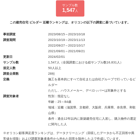
サンプル数
1,547
人
この建売住宅 ビルダー 近畿ランキングは、オリコンの以下の調査に基づいています。
事前調査
2023/08/15～2023/10/18
調査期間
2023/10/19～2023/11/13
2022/09/27～2022/10/17
2021/09/01～2021/09/21
更新日
2024/02/01
サンプル数
1,547人（全国調査における総サンプル数16,831人）
規定人数
50人以上
調査企業数
28社
定義
施工を基本的にすべて自社または自社グループで行っているビ
ルダー
ただし、ハウスメーカー、デベロッパーは対象外とする
調査対象者
性別：指定なし
年齢：25～84歳
地域：近畿（滋賀県、京都府、大阪府、兵庫県、奈良県、和歌
山県）
条件：過去12年以内に新築建売住宅に入居し、購入物件の選定
に関与した人
※オリコン顧客満足度ランキングは、データクリーニング（回収したデータから不正回答や異
常値を排除）および調査対象者条件から外れた回答を除外した上で作成しています。