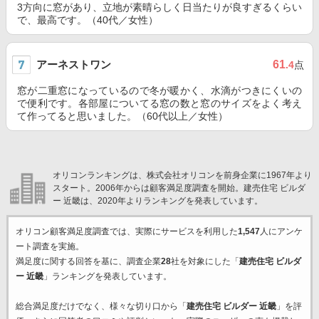
3方向に窓があり、立地が素晴らしく日当たりが良すぎるくらい
で、最高です。（40代／女性）
アーネストワン
61
.4
点
窓が二重窓になっているので冬が暖かく、水滴がつきにくいの
で便利です。各部屋についてる窓の数と窓のサイズをよく考え
て作ってると思いました。（60代以上／女性）
オリコンランキングは、株式会社オリコンを前身企業に1967年より
スタート。2006年からは顧客満足度調査を開始。建売住宅 ビルダ
ー 近畿は、2020年よりランキングを発表しています。
オリコン顧客満足度調査では、実際にサービスを利用した
1,547
人にアンケ
ート調査を実施。
満足度に関する回答を基に、調査企業
28
社を対象にした「
建売住宅 ビルダ
ー 近畿
」ランキングを発表しています。
総合満足度だけでなく、様々な切り口から「
建売住宅 ビルダー 近畿
」を評