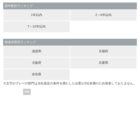
築年数別ランキング
1年以内
2～6年以内
7～10年以内
都道府県別ランキング
滋賀県
京都府
大阪府
兵庫県
奈良県
※文字がグレーの部門は当社規定の条件を満たした企業が2社未満のため発表しておりません。
PR