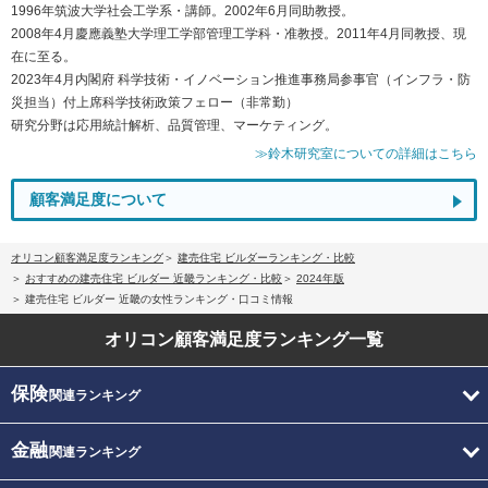
1996年筑波大学社会工学系・講師。2002年6月同助教授。
2008年4月慶應義塾大学理工学部管理工学科・准教授。2011年4月同教授、現
在に至る。
2023年4月内閣府 科学技術・イノベーション推進事務局参事官（インフラ・防
災担当）付上席科学技術政策フェロー（非常勤）
研究分野は応用統計解析、品質管理、マーケティング。
≫鈴木研究室についての詳細はこちら
顧客満足度について
オリコン顧客満足度ランキング
建売住宅 ビルダーランキング・比較
おすすめの建売住宅 ビルダー 近畿ランキング・比較
2024年版
建売住宅 ビルダー 近畿の女性ランキング・口コミ情報
オリコン顧客満足度
ランキング一覧
保険
関連ランキング
金融
関連ランキング