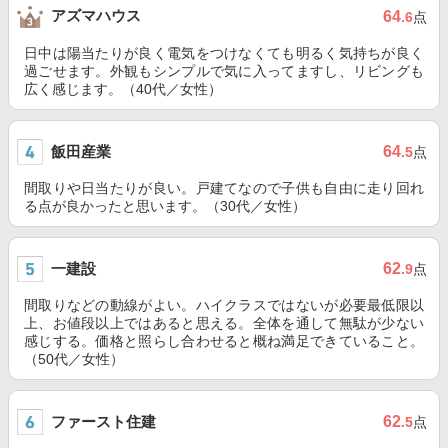
アズマハウス
64
.6
点
日中は陽当たりが良く電気をつけなくても明るく気持ちが良く
過ごせます。外観もシンプルで気に入ってますし、リビングも
広く感じます。（40代／女性）
飯田産業
64
.5
点
間取りや日当たりが良い。戸建てなので子供も自由に走り回れ
る点が良かったと思います。（30代／女性）
一建設
62
.9
点
間取りなどの動線がよい。ハイクラスではないが必要最低限以
上、お値段以上ではあると思える。全体を通して無駄が少ない
感じする。価格と照らし合わせると概ね満足できていること。
（50代／女性）
ファースト住建
62
.5
点