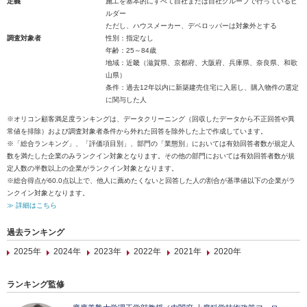
定義
施工を基本的にすべて自社または自社グループで行っているビ
ルダー
ただし、ハウスメーカー、デベロッパーは対象外とする
調査対象者
性別：指定なし
年齢：25～84歳
地域：近畿（滋賀県、京都府、大阪府、兵庫県、奈良県、和歌
山県）
条件：過去12年以内に新築建売住宅に入居し、購入物件の選定
に関与した人
※オリコン顧客満足度ランキングは、データクリーニング（回収したデータから不正回答や異
常値を排除）および調査対象者条件から外れた回答を除外した上で作成しています。
※「総合ランキング」、「評価項目別」、部門の「業態別」においては有効回答者数が規定人
数を満たした企業のみランクイン対象となります。その他の部門においては有効回答者数が規
定人数の半数以上の企業がランクイン対象となります。
※総合得点が60.0点以上で、他人に薦めたくないと回答した人の割合が基準値以下の企業がラ
ンクイン対象となります。
≫ 詳細はこちら
過去ランキング
2025年
2024年
2023年
2022年
2021年
2020年
ランキング監修