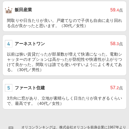
飯田産業
59
.4
点
間取りや日当たりが良い。戸建てなので子供も自由に走り回れ
る点が良かったと思います。（30代／女性）
アーネストワン
58
.3
点
以前は狭い賃貸だったが部屋数が増えて快適になった。電動シ
ャッターのオプションは高かったが防犯性や快適性が上がりつ
けて良かった。間取りは誰でも使いやすいようによく考えてあ
る。（30代／男性）
ファースト住建
57
.2
点
3方向に窓があり、立地が素晴らしく日当たりが良すぎるくらい
で、最高です。（40代／女性）
オリコンランキングは、株式会社オリコンを前身企業に1967年より