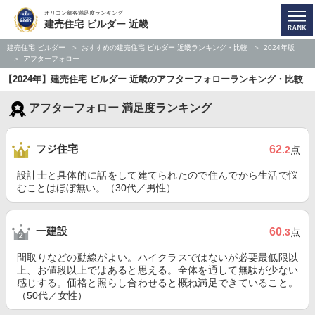
オリコン顧客満足度ランキング
建売住宅 ビルダー 近畿
建売住宅 ビルダー
おすすめの建売住宅 ビルダー 近畿ランキング・比較
2024年版
アフターフォロー
【2024年】建売住宅 ビルダー 近畿のアフターフォローランキング・比較
アフターフォロー 満足度ランキング
フジ住宅
62
.2
点
設計士と具体的に話をして建てられたので住んでから生活で悩
むことはほぼ無い。（30代／男性）
一建設
60
.3
点
間取りなどの動線がよい。ハイクラスではないが必要最低限以
上、お値段以上ではあると思える。全体を通して無駄が少ない
感じする。価格と照らし合わせると概ね満足できていること。
（50代／女性）