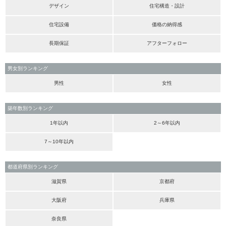
デザイン
住宅構造・設計
住宅設備
価格の納得感
長期保証
アフターフォロー
男女別ランキング
男性
女性
築年数別ランキング
1年以内
2～6年以内
7～10年以内
都道府県別ランキング
滋賀県
京都府
大阪府
兵庫県
奈良県