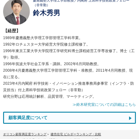
慶應義塾大学理工学部教授／内閣府 上席科学技術政策フェロー
（非常勤）
鈴木秀男
【経歴】
1989年慶應義塾大学理工学部管理工学科卒業。
1992年ロチェスター大学経営大学院修士課程修了。
1996年東京工業大学大学院理工学研究科博士課程経営工学専攻修了。博士（工
学）取得。
1996年筑波大学社会工学系・講師。2002年6月同助教授。
2008年4月慶應義塾大学理工学部管理工学科・准教授。2011年4月同教授、現
在に至る。
2023年4月内閣府 科学技術・イノベーション推進事務局参事官（インフラ・防
災担当）付上席科学技術政策フェロー（非常勤）
研究分野は応用統計解析、品質管理、マーケティング。
≫鈴木研究室についての詳細はこちら
顧客満足度について
オリコン顧客満足度ランキング
建売住宅 ビルダーランキング・比較