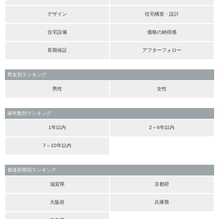
デザイン
住宅構造・設計
住宅設備
価格の納得感
長期保証
アフターフォロー
男女別ランキング
男性
女性
築年数別ランキング
1年以内
2～6年以内
7～10年以内
都道府県別ランキング
滋賀県
京都府
大阪府
兵庫県