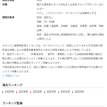
調査企業数
28社
定義
施工を基本的にすべて自社または自社グループで行っているビ
ルダー
ただし、ハウスメーカー、デベロッパーは対象外とする
調査対象者
性別：指定なし
年齢：25～84歳
地域：近畿（滋賀県、京都府、大阪府、兵庫県、奈良県、和歌
山県）
条件：過去12年以内に新築建売住宅に入居し、購入物件の選定
に関与した人
※オリコン顧客満足度ランキングは、データクリーニング（回収したデータから不正回答や異
常値を排除）および調査対象者条件から外れた回答を除外した上で作成しています。
※「総合ランキング」、「評価項目別」、部門の「業態別」においては有効回答者数が規定人
数を満たした企業のみランクイン対象となります。その他の部門においては有効回答者数が規
定人数の半数以上の企業がランクイン対象となります。
※総合得点が60.0点以上で、他人に薦めたくないと回答した人の割合が基準値以下の企業がラ
ンクイン対象となります。
≫ 詳細はこちら
過去ランキング
2025年
2024年
2023年
2022年
2021年
2020年
ランキング監修