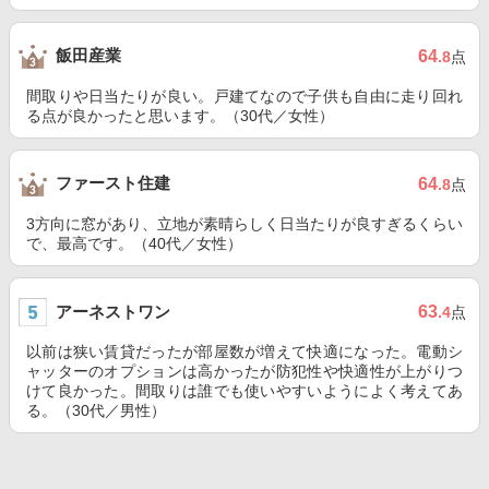
飯田産業
64
.8
点
間取りや日当たりが良い。戸建てなので子供も自由に走り回れ
る点が良かったと思います。（30代／女性）
ファースト住建
64
.8
点
3方向に窓があり、立地が素晴らしく日当たりが良すぎるくらい
で、最高です。（40代／女性）
アーネストワン
63
.4
点
以前は狭い賃貸だったが部屋数が増えて快適になった。電動シ
ャッターのオプションは高かったが防犯性や快適性が上がりつ
けて良かった。間取りは誰でも使いやすいようによく考えてあ
る。（30代／男性）