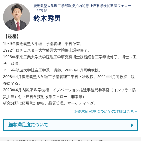
慶應義塾大学理工学部教授／内閣府 上席科学技術政策フェロー
（非常勤）
鈴木秀男
【経歴】
1989年慶應義塾大学理工学部管理工学科卒業。
1992年ロチェスター大学経営大学院修士課程修了。
1996年東京工業大学大学院理工学研究科博士課程経営工学専攻修了。博士（工
学）取得。
1996年筑波大学社会工学系・講師。2002年6月同助教授。
2008年4月慶應義塾大学理工学部管理工学科・准教授。2011年4月同教授、現
在に至る。
2023年4月内閣府 科学技術・イノベーション推進事務局参事官（インフラ・防
災担当）付上席科学技術政策フェロー（非常勤）
研究分野は応用統計解析、品質管理、マーケティング。
≫鈴木研究室についての詳細はこちら
顧客満足度について