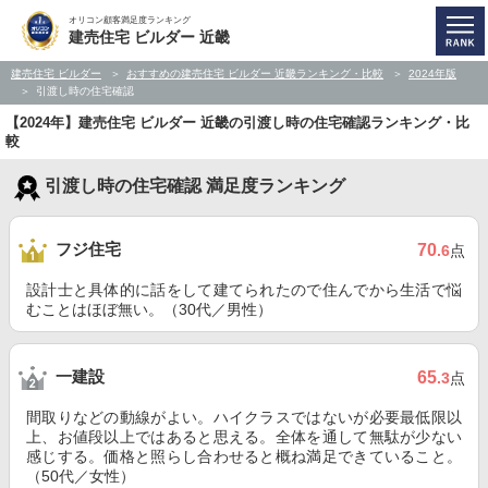
オリコン顧客満足度ランキング
建売住宅 ビルダー 近畿
建売住宅 ビルダー
おすすめの建売住宅 ビルダー 近畿ランキング・比較
2024年版
引渡し時の住宅確認
【2024年】建売住宅 ビルダー 近畿の引渡し時の住宅確認ランキング・比
較
引渡し時の住宅確認 満足度ランキング
フジ住宅
70
.6
点
設計士と具体的に話をして建てられたので住んでから生活で悩
むことはほぼ無い。（30代／男性）
一建設
65
.3
点
間取りなどの動線がよい。ハイクラスではないが必要最低限以
上、お値段以上ではあると思える。全体を通して無駄が少ない
感じする。価格と照らし合わせると概ね満足できていること。
（50代／女性）