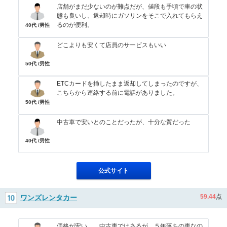
店舗がまだ少ないのが難点だが、値段も手頃で車の状
態も良いし、返却時にガソリンをそこで入れてもらえ
るのが便利。
40代 /男性
どこよりも安くて店員のサービスもいい
50代 /男性
ETCカードを挿したまま返却してしまったのですが、
こちらから連絡する前に電話がありました。
50代 /男性
中古車で安いとのことだったが、十分な質だった
40代 /男性
公式サイト
59.44
点
ワンズレンタカー
価格が安い。 中古車ではあるが、５年落ちの車なの