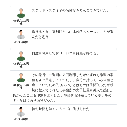
スタッドレスタイヤの装備がきちんとできていた。
60代以上/男
性
借りるとき、返却時ともに比較的スムースにことが進
んだと思う
40代 /男性
何度も利用しており、いつも好感が持てる。
60代以上/男
性
その旅行中一週間に２回利用したがいずれも希望の車
種もすぐ用意してくれたし、自分の持っている車種と
違っていたため取り扱いなどはじめは手間取ったが親
60代以上/男
性
切に教えてくれたし事務所の女子社員も美人で感じが
良かったことも印象をよくした。事務所も滞在しているホテルの
すぐそばにあり便利だった。
待ち時間も無くスムーズに借りられた
40代 /男性