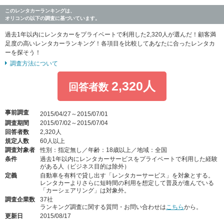
このレンタカーランキングは、
オリコンの以下の調査に基づいています。
過去1年以内にレンタカーをプライベートで利用した2,320人が選んだ！顧客満
足度の高いレンタカーランキング！各項目を比較してあなたに合ったレンタカ
ーを探そう！
調査方法について
2,320人
回答者数
事前調査
2015/04/27～2015/07/01
調査期間
2015/07/02～2015/07/04
回答者数
2,320人
規定人数
60人以上
調査対象者
性別：指定無し／年齢：18歳以上／地域：全国
条件
過去1年以内にレンタカーサービスをプライベートで利用した経験
がある人（ビジネス目的は除外）
定義
自動車を有料で貸し出す「レンタカーサービス」を対象とする。
レンタカーよりさらに短時間の利用を想定して普及が進んでいる
「カーシェアリング」は対象外。
調査企業数
37社
ランキング調査に関する質問・お問い合わせは
こちら
から。
更新日
2015/08/17