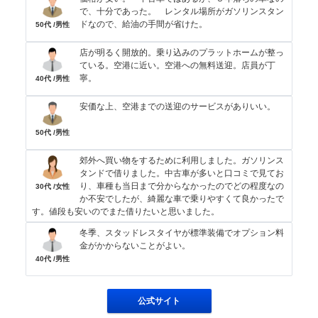
で、十分であった。 レンタル場所がガソリンスタン
ドなので、給油の手間が省けた。
50代 /男性
店が明るく開放的。乗り込みのプラットホームが整っ
ている。空港に近い。空港への無料送迎。店員が丁
寧。
40代 /男性
安価な上、空港までの送迎のサービスがありいい。
50代 /男性
郊外へ買い物をするために利用しました。ガソリンス
タンドで借りました。中古車が多いと口コミで見てお
り、車種も当日まで分からなかったのでどの程度なの
30代 /女性
か不安でしたが、綺麗な車で乗りやすくて良かったで
す。値段も安いのでまた借りたいと思いました。
冬季、スタッドレスタイヤが標準装備でオプション料
金がかからないことがよい。
40代 /男性
公式サイト