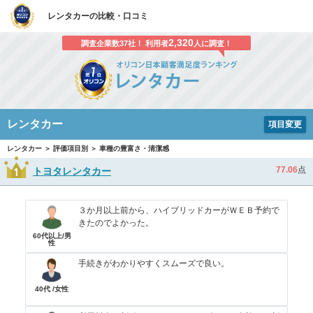
レンタカーの比較・口コミ
2,320
調査企業数37社！ 利用者
人に調査！
レンタカー
項目変更
レンタカー ＞ 評価項目別 ＞ 車種の豊富さ・清潔感
77.06
点
トヨタレンタカー
３か月以上前から、ハイブリッドカーがＷＥＢ予約で
きたのでよかった。
60代以上/男
性
手続きがわかりやすくスムーズで良い。
40代 /女性