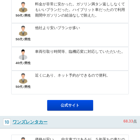
料金が非常に安かった。ガソリン満タン返ししなくて
もいいプランだった。ハイブリット車だったので利用
期間中ガソリンの給油なしで賄えた。
50代 /男性
他社より安いプランが多い
50代 /男性
車両引取り時間等、臨機応変に対応していただいた。
40代 /男性
近くにあり、ネット予約ができるので便利。
50代 /男性
公式サイト
68.33
点
ワンズレンタカー
価格が安い。 中古車ではあるが、５年落ちの車なの