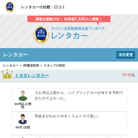
レンタカーの比較・口コミ
2,320
調査企業数37社！ 利用者
人に調査！
レンタカー
項目変更
レンタカー ＞ 評価項目別 ＞ スタッフの対応
76.38
点
トヨタレンタカー
３か月以上前から、ハイブリッドカーがＷＥＢ予約で
きたのでよかった。
60代以上/男
性
手続きがわかりやすくスムーズで良い。
40代 /女性