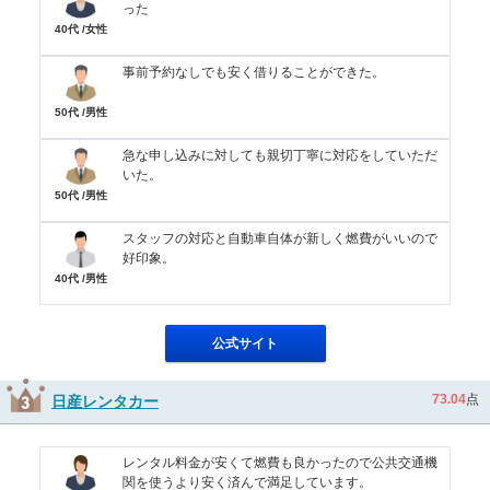
った
40代 /女性
事前予約なしでも安く借りることができた。
50代 /男性
急な申し込みに対しても親切丁寧に対応をしていただ
いた。
50代 /男性
スタッフの対応と自動車自体が新しく燃費がいいので
好印象。
40代 /男性
公式サイト
73.04
点
日産レンタカー
レンタル料金が安くて燃費も良かったので公共交通機
関を使うより安く済んで満足しています。