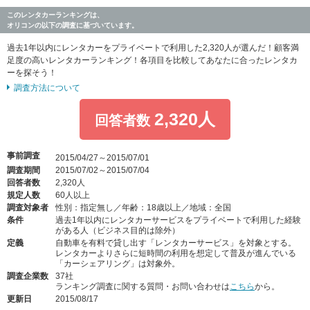
このレンタカーランキングは、
オリコンの以下の調査に基づいています。
過去1年以内にレンタカーをプライベートで利用した2,320人が選んだ！顧客満
足度の高いレンタカーランキング！各項目を比較してあなたに合ったレンタカ
ーを探そう！
調査方法について
2,320人
回答者数
事前調査
2015/04/27～2015/07/01
調査期間
2015/07/02～2015/07/04
回答者数
2,320人
規定人数
60人以上
調査対象者
性別：指定無し／年齢：18歳以上／地域：全国
条件
過去1年以内にレンタカーサービスをプライベートで利用した経験
がある人（ビジネス目的は除外）
定義
自動車を有料で貸し出す「レンタカーサービス」を対象とする。
レンタカーよりさらに短時間の利用を想定して普及が進んでいる
「カーシェアリング」は対象外。
調査企業数
37社
ランキング調査に関する質問・お問い合わせは
こちら
から。
更新日
2015/08/17