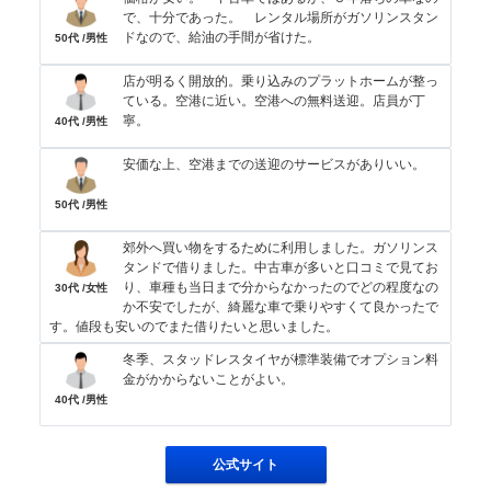
で、十分であった。 レンタル場所がガソリンスタン
ドなので、給油の手間が省けた。
50代 /男性
店が明るく開放的。乗り込みのプラットホームが整っ
ている。空港に近い。空港への無料送迎。店員が丁
寧。
40代 /男性
安価な上、空港までの送迎のサービスがありいい。
50代 /男性
郊外へ買い物をするために利用しました。ガソリンス
タンドで借りました。中古車が多いと口コミで見てお
り、車種も当日まで分からなかったのでどの程度なの
30代 /女性
か不安でしたが、綺麗な車で乗りやすくて良かったで
す。値段も安いのでまた借りたいと思いました。
冬季、スタッドレスタイヤが標準装備でオプション料
金がかからないことがよい。
40代 /男性
公式サイト