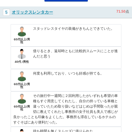
71.50
点
オリックスレンタカー
スタッドレスタイヤの装備がきちんとできていた。
60代以上/男
性
借りるとき、返却時ともに比較的スムースにことが進
んだと思う
40代 /男性
何度も利用しており、いつも好感が持てる。
60代以上/男
性
その旅行中一週間に２回利用したがいずれも希望の車
種もすぐ用意してくれたし、自分の持っている車種と
違っていたため取り扱いなどはじめは手間取ったが親
60代以上/男
性
切に教えてくれたし事務所の女子社員も美人で感じが
良かったことも印象をよくした。事務所も滞在しているホテルの
すぐそばにあり便利だった。
待ち時間も無くスムーズに借りられた