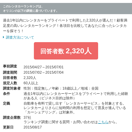
このレンタカーランキングは、
オリコンの以下の調査に基づいています。
過去1年以内にレンタカーをプライベートで利用した2,320人が選んだ！顧客満
足度の高いレンタカーランキング！各項目を比較してあなたに合ったレンタカ
ーを探そう！
調査方法について
2,320人
回答者数
事前調査
2015/04/27～2015/07/01
調査期間
2015/07/02～2015/07/04
回答者数
2,320人
規定人数
60人以上
調査対象者
性別：指定無し／年齢：18歳以上／地域：全国
条件
過去1年以内にレンタカーサービスをプライベートで利用した経験
がある人（ビジネス目的は除外）
定義
自動車を有料で貸し出す「レンタカーサービス」を対象とする。
レンタカーよりさらに短時間の利用を想定して普及が進んでいる
「カーシェアリング」は対象外。
調査企業数
37社
ランキング調査に関する質問・お問い合わせは
こちら
から。
更新日
2015/08/17