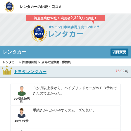
レンタカーの比較・口コミ
2,320
調査企業数37社！ 利用者
人に調査！
レンタカー
項目変更
レンタカー ＞ 評価項目別 ＞ 店内の清潔度・雰囲気
75.92
点
トヨタレンタカー
３か月以上前から、ハイブリッドカーがＷＥＢ予約で
きたのでよかった。
60代以上/男
性
手続きがわかりやすくスムーズで良い。
40代 /女性