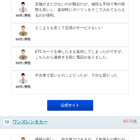
店舗がまだ少ないのが難点だが、値段も手頃で車の状
態も良いし、返却時にガソリンをそこで入れてもらえ
るのが便利。
40代 /男性
どこよりも安くて店員のサービスもいい
50代 /男性
ETCカードを挿したまま返却してしまったのですが、
こちらから連絡する前に電話がありました。
50代 /男性
中古車で安いとのことだったが、十分な質だった
40代 /男性
公式サイト
63.72
点
ワンズレンタカー
価格が安い。 中古車ではあるが、５年落ちの車なの