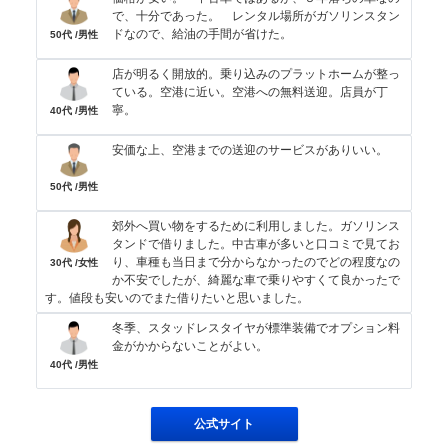
で、十分であった。 レンタル場所がガソリンスタン
ドなので、給油の手間が省けた。
50代 /男性
店が明るく開放的。乗り込みのプラットホームが整っ
ている。空港に近い。空港への無料送迎。店員が丁
寧。
40代 /男性
安価な上、空港までの送迎のサービスがありいい。
50代 /男性
郊外へ買い物をするために利用しました。ガソリンス
タンドで借りました。中古車が多いと口コミで見てお
り、車種も当日まで分からなかったのでどの程度なの
30代 /女性
か不安でしたが、綺麗な車で乗りやすくて良かったで
す。値段も安いのでまた借りたいと思いました。
冬季、スタッドレスタイヤが標準装備でオプション料
金がかからないことがよい。
40代 /男性
公式サイト