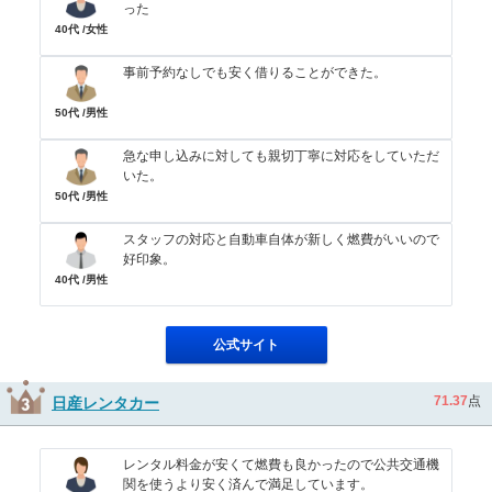
った
40代 /女性
事前予約なしでも安く借りることができた。
50代 /男性
急な申し込みに対しても親切丁寧に対応をしていただ
いた。
50代 /男性
スタッフの対応と自動車自体が新しく燃費がいいので
好印象。
40代 /男性
公式サイト
71.37
点
日産レンタカー
レンタル料金が安くて燃費も良かったので公共交通機
関を使うより安く済んで満足しています。