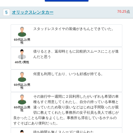
70.25
点
オリックスレンタカー
スタッドレスタイヤの装備がきちんとできていた。
60代以上/男
性
借りるとき、返却時ともに比較的スムースにことが進
んだと思う
40代 /男性
何度も利用しており、いつも好感が持てる。
60代以上/男
性
その旅行中一週間に２回利用したがいずれも希望の車
種もすぐ用意してくれたし、自分の持っている車種と
違っていたため取り扱いなどはじめは手間取ったが親
60代以上/男
性
切に教えてくれたし事務所の女子社員も美人で感じが
良かったことも印象をよくした。事務所も滞在しているホテルの
すぐそばにあり便利だった。
待ち時間も無くスムーズに借りられた