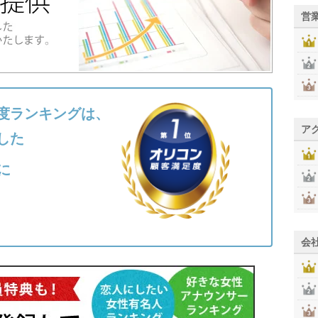
営
度ランキングは、
ア
した
に
会