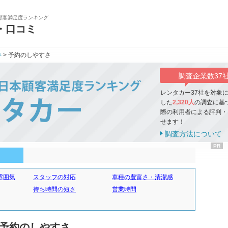
顧客満足度ランキング
・口コミ
年
> 予約のしやすさ
調査企業数37
レンタカー37社を対象
した
2,320人
の調査に基
際の利用者による評判・
せます！
調査方法について
PR
雰囲気
スタッフの対応
車種の豊富さ・清潔感
待ち時間の短さ
営業時間
 予約のしやすさ