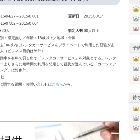
015/04/27～2015/07/01
更新日
2015/08/17
015/07/02～2015/07/04
,320人
規定人数
60人以上
別：指定無し／年齢：18歳以上／地域：全国
去1年以内にレンタカーサービスをプライベートで利用した経験があ
予
人（ビジネス目的は除外）
動車を有料で貸し出す「レンタカーサービス」を対象とする。レンタ
ーよりさらに短時間の利用を想定して普及が進んでいる「カーシェア
ング」は対象外。
7社
に関する質問・お問い合わせは
こちら
から。
待