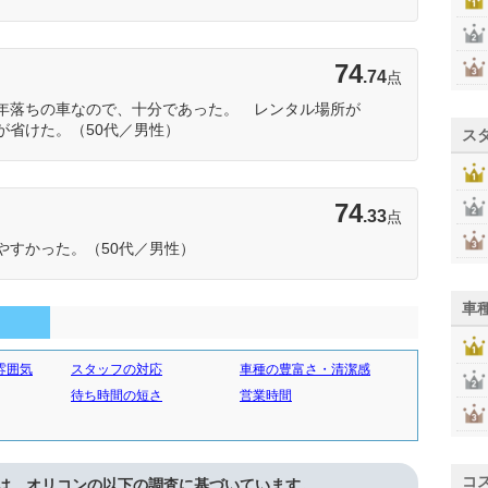
74
.74
点
年落ちの車なので、十分であった。 レンタル場所が
が省けた。（50代／男性）
ス
74
.33
点
やすかった。（50代／男性）
車
雰囲気
スタッフの対応
車種の豊富さ・清潔感
待ち時間の短さ
営業時間
コ
は、オリコンの以下の調査に基づいています。