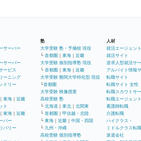
塾
人材
ーサーバー
大学受験 塾・予備校 現役
就活エージェン
└
首都圏
｜
東海
｜
近畿
就活サイト
ーサーバー
大学受験 個別指導塾 現役
逆求人型就活サ
サービス
└
首都圏
｜
東海
｜
近畿
アルバイト情報
リーニング
大学受験 難関大学特化型 現役
転職サイト
ンドリー
└
首都圏
転職サイト 女性
大学受験 映像授業
転職スカウトサ
｜
東海
｜
近畿
高校受験 塾
転職エージェン
ット
└
北海道
｜
東北
｜
北関東
看護師転職
｜
東海
｜
近畿
└
首都圏
｜
甲信越・北陸
介護転職
ーパー
└
東海
｜
近畿
｜
中国・四国
ハイクラス・
リバリー
└
九州・沖縄
ミドルクラス転
高校受験 個別指導塾
派遣会社