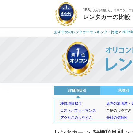
158
万人が評価した、オリコン日本
レンタカーの比較
おすすめのレンタカーランキング・比較
>
2015
評価項目別
地域別
評価項目総合
店内の清潔度・
コストパフォーマンス
予約のしやすさ
アクセスのしやすさ
会社の信頼性
レンタカー ＞ 評価項目別 ＞