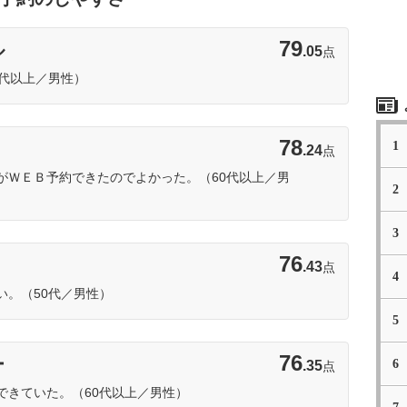
1位
79
ル
.05
点
0代以上／男性）
2位
78
1
.24
点
がＷＥＢ予約できたのでよかった。（60代以上／男
2
3
3位
76
.43
点
4
い。（50代／男性）
5
76
ー
.35
6
点
できていた。（60代以上／男性）