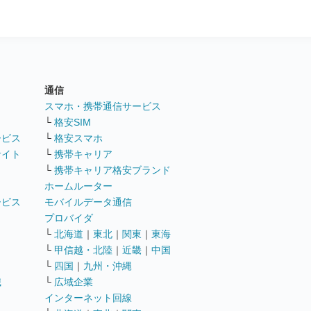
通信
ト
スマホ・携帯通信サービス
└
格安SIM
ービス
└
格安スマホ
サイト
└
携帯キャリア
└
携帯キャリア格安ブランド
ホームルーター
ービス
モバイルデータ通信
ト
プロバイダ
└
北海道
｜
東北
｜
関東
｜
東海
└
甲信越・北陸
｜
近畿
｜
中国
└
四国
｜
九州・沖縄
職
└
広域企業
インターネット回線