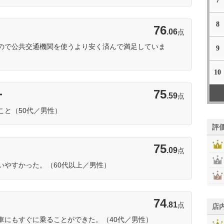
7
8
76
.06
点
ので公共交通機関を使うより安く済んで満足していま
9
10
75
ー
.59
点
こと（50代／男性）
評
75
.09
点
いやすかった。（60代以上／男性）
74
.81
点
店
車にもすぐに乗ることができた。（40代／男性）