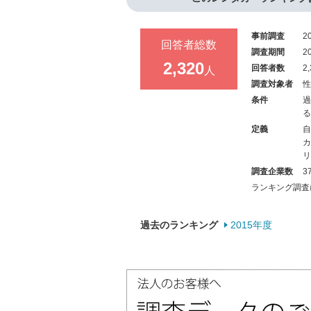
事前調査
2
回答者総数
調査期間
2
2,320
回答者数
2
人
調査対象者
性
条件
過
る
定義
自
カ
リ
調査企業数
3
ランキング調査
過去のランキング
2015年度