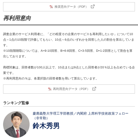
推奨意向データ（PDF）
再利用意向
調査企業のサービス利用者に、「どの程度その企業のサービスを再利用したいか」について10
点～1点の10段階で評価してもらい、10点～6点のいずれかを回答した人の割合を算出していま
す。
※10段階聴取については、A=9-10回答、B=6-8回答、C=3-5回答、D=1-2回答として割合を算
出しております。
商標対象は、回答者数が100人以上で、10点または9点とした回答者が20％以上を占めている企
業です。
※再利用意向の％は、各選択肢の回答者数を用いて算出しています。
再利用意向データ（PDF）
ランキング監修
慶應義塾大学理工学部教授／内閣府 上席科学技術政策フェロー
（非常勤）
鈴木秀男