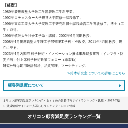
【経歴】
1989年慶應義塾大学理工学部管理工学科卒業。
1992年ロチェスター大学経営大学院修士課程修了。
1996年東京工業大学大学院理工学研究科博士課程経営工学専攻修了。博士（工
学）取得。
1996年筑波大学社会工学系・講師。2002年6月同助教授。
2008年4月慶應義塾大学理工学部管理工学科・准教授。2011年4月同教授、現
在に至る。
2023年4月内閣府 科学技術・イノベーション推進事務局参事官（インフラ・防
災担当）付上席科学技術政策フェロー（非常勤）
研究分野は応用統計解析、品質管理、マーケティング。
≫鈴木研究室についての詳細はこちら
顧客満足度について
オリコン顧客満足度ランキング
おすすめの賃貸情報サイトランキング・比較
2017年版
賃貸情報サイトの一人暮らしランキング・口コミ情報
オリコン顧客満足度
ランキング一覧