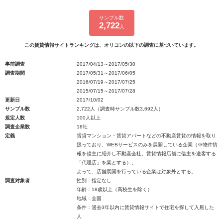
サンプル数
2,722
人
この賃貸情報サイトランキングは、オリコンの以下の調査に基づいています。
事前調査
2017/04/13～2017/05/30
調査期間
2017/05/31～2017/06/05
2016/07/19～2017/07/25
2015/07/15～2017/07/28
更新日
2017/10/02
サンプル数
2,722人（調査時サンプル数3,692人）
規定人数
100人以上
調査企業数
18社
定義
賃貸マンション・賃貸アパートなどの不動産賃貸の情報を取り
扱っており、WEBサービスのみを展開している企業（※物件情
報を借主に紹介し不動産会社、賃貸情報店舗に借主を送客する
「代理店」を業とする）。
よって、店舗展開を行っている企業は対象外とする。
調査対象者
性別：指定なし
年齢：18歳以上（高校生を除く）
地域：全国
条件：過去3年以内に賃貸情報サイトで住宅を探して入居した
人