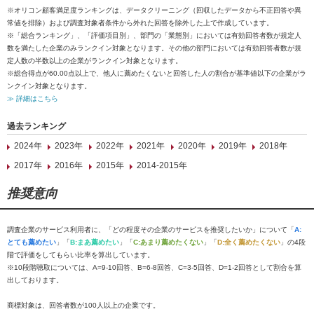
※オリコン顧客満足度ランキングは、データクリーニング（回収したデータから不正回答や異
常値を排除）および調査対象者条件から外れた回答を除外した上で作成しています。
※「総合ランキング」、「評価項目別」、部門の「業態別」においては有効回答者数が規定人
数を満たした企業のみランクイン対象となります。その他の部門においては有効回答者数が規
定人数の半数以上の企業がランクイン対象となります。
※総合得点が60.00点以上で、他人に薦めたくないと回答した人の割合が基準値以下の企業がラ
ンクイン対象となります。
≫ 詳細はこちら
過去ランキング
2024年
2023年
2022年
2021年
2020年
2019年
2018年
2017年
2016年
2015年
2014-2015年
推奨意向
調査企業のサービス利用者に、「どの程度その企業のサービスを推奨したいか」について「
A:
とても薦めたい
」「
B:まあ薦めたい
」「
C:あまり薦めたくない
」「
D:全く薦めたくない
」の4段
階で評価をしてもらい比率を算出しています。
※10段階聴取については、A=9-10回答、B=6-8回答、C=3-5回答、D=1-2回答として割合を算
出しております。
商標対象は、回答者数が100人以上の企業です。