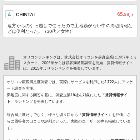
65
CHINTAI
.98
点
遠方からの引っ越しで使ったので土地勘がない中の周辺情報な
どは便利だった。（30代／女性）
オリコンランキングは、株式会社オリコンを前身企業に1967年より
スタート。2006年からは顧客満足度調査を開始。賃貸情報サイト
は、2015年よりランキングを発表しています。
オリコン顧客満足度調査では、実際にサービスを利用した
2,722
人にアンケ
ート調査を実施。
満足度に関する回答を基に、調査企業
18
社を対象にした「
賃貸情報サイ
ト
」ランキングを発表しています。
総合満足度だけでなく、様々な切り口から「
賃貸情報サイト
」を評価。さ
らに回答者の口コミや評判といった、実際のユーザーの声も掲載していま
す。