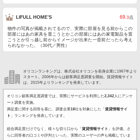
69
LIFULL HOME’S
.3
点
物件の写真が掲載されてるので、実際に部屋を見る前からこの
部屋にはあの家具を置こうとかこの部屋にはあの家電製品を置
こうとか引っ越し前からイメージが出来た一昔前だったら考え
られなかった。（30代／男性）
オリコンランキングは、株式会社オリコンを前身企業に1967年より
スタート。2006年からは顧客満足度調査を開始。賃貸情報サイト
は、2015年よりランキングを発表しています。
オリコン顧客満足度調査では、実際にサービスを利用した
2,342
人にアンケ
ート調査を実施。
満足度に関する回答を基に、調査企業
18
社を対象にした「
賃貸情報サイ
ト
」ランキングを発表しています。
総合満足度だけでなく、様々な切り口から「
賃貸情報サイト
」を評価。さ
らに回答者の口コミや評判といった、実際のユーザーの声も掲載していま