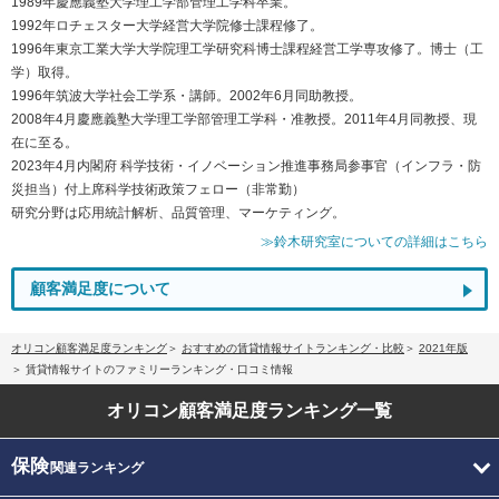
1989年慶應義塾大学理工学部管理工学科卒業。
1992年ロチェスター大学経営大学院修士課程修了。
1996年東京工業大学大学院理工学研究科博士課程経営工学専攻修了。博士（工
学）取得。
1996年筑波大学社会工学系・講師。2002年6月同助教授。
2008年4月慶應義塾大学理工学部管理工学科・准教授。2011年4月同教授、現
在に至る。
2023年4月内閣府 科学技術・イノベーション推進事務局参事官（インフラ・防
災担当）付上席科学技術政策フェロー（非常勤）
研究分野は応用統計解析、品質管理、マーケティング。
≫鈴木研究室についての詳細はこちら
顧客満足度について
オリコン顧客満足度ランキング
おすすめの賃貸情報サイトランキング・比較
2021年版
賃貸情報サイトのファミリーランキング・口コミ情報
オリコン顧客満足度
ランキング一覧
保険
関連ランキング