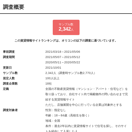
調査概要
サンプル数
2,342
人
この賃貸情報サイトランキングは、オリコンの以下の調査に基づいています。
事前調査
2021/03/18～2021/05/06
調査期間
2021/05/07～2021/05/12
2020/05/11～2020/05/22
更新日
2021/10/01
サンプル数
2,342人（調査時サンプル数2,770人）
規定人数
100人以上
調査企業数
18社
定義
全国の不動産賃貸情報（マンション・アパート・住宅など）を
取り扱っており、自社サイト内で掲載物件の問い合わせまで完
結する賃貸情報サイト
ただし、店舗展開を中心に行っている企業は対象外とする
調査対象者
性別：指定なし
年齢：18～84歳（高校生を除く）
地域：全国
条件：過去2年以内に賃貸情報サイトで住宅を探し、そのサイ
トを経由して入居した人