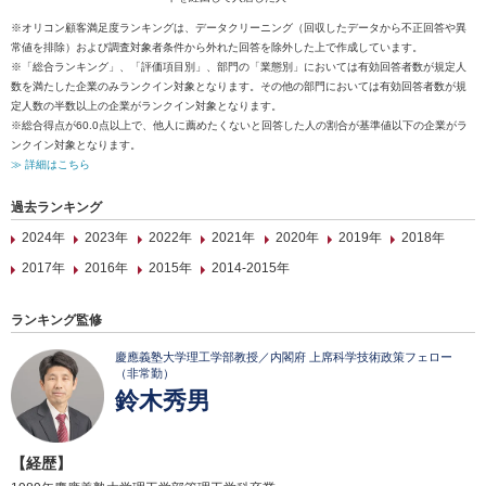
※オリコン顧客満足度ランキングは、データクリーニング（回収したデータから不正回答や異
常値を排除）および調査対象者条件から外れた回答を除外した上で作成しています。
※「総合ランキング」、「評価項目別」、部門の「業態別」においては有効回答者数が規定人
数を満たした企業のみランクイン対象となります。その他の部門においては有効回答者数が規
定人数の半数以上の企業がランクイン対象となります。
※総合得点が60.0点以上で、他人に薦めたくないと回答した人の割合が基準値以下の企業がラ
ンクイン対象となります。
≫ 詳細はこちら
過去ランキング
2024年
2023年
2022年
2021年
2020年
2019年
2018年
2017年
2016年
2015年
2014-2015年
ランキング監修
慶應義塾大学理工学部教授／内閣府 上席科学技術政策フェロー
（非常勤）
鈴木秀男
【経歴】