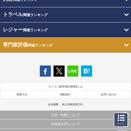
トラベル
関連ランキング
レジャー
関連ランキング
専門家評価
関連ランキング
オリコン顧客満足度調査とは
調査方法
掲載規約
お問い合わせ
会社概要
個人情報保護方針
引用・転載について
もくじ
利用者の声について
当サイトで公開されている情報（文字、写真、イラスト、画像データ等）及びこれらの配置・
編集および構造などについての著作権は株式会社oricon MEに帰属しております。