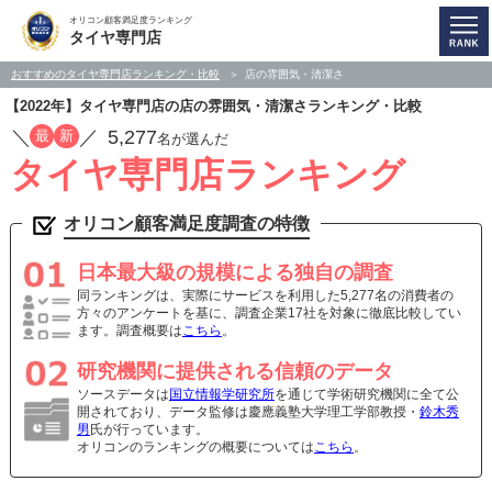
オリコン顧客満足度ランキング
タイヤ専門店
おすすめのタイヤ専門店ランキング・比較
店の雰囲気・清潔さ
【2022年】タイヤ専門店の店の雰囲気・清潔さランキング・比較
／
／
5,277
最
新
名が選んだ
タイヤ専門店ランキング
オリコン顧客満足度調査の特徴
日本最大級の規模による独自の調査
同ランキングは、実際にサービスを利用した5,277名の消費者の
方々のアンケートを基に、調査企業17社を対象に徹底比較してい
ます。調査概要は
こちら
。
研究機関に提供される信頼のデータ
ソースデータは
国立情報学研究所
を通じて学術研究機関に全て公
開されており、データ監修は慶應義塾大学理工学部教授・
鈴木秀
男
氏が行っています。
オリコンのランキングの概要については
こちら
。