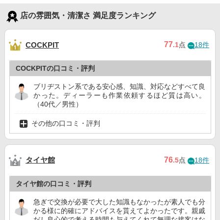
店の雰囲気・清潔さ 満足度ランキング
77
COCKPIT
.1
点
18件
COCKPITの口コミ・評判
ブリヂストン系である安心感、知識、対応などすべて良
かった。ディーラーも作業依頼するほど質は高い。
（40代／男性）
その他の口コミ・評判
タイヤ館
76
.5
点
18件
タイヤ館の口コミ・評判
急ぎで交換が必要で大した知識もなかったが素人でも分
かる様に的確にアドバイスを貰えてよかったです。親戚
だし良心的で考える時間も与えてくれて無理な接客はな