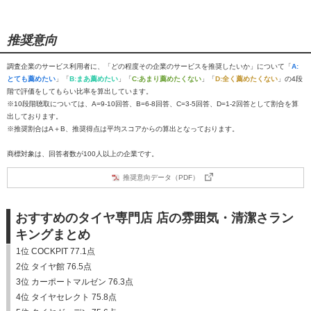
推奨意向
調査企業のサービス利用者に、「どの程度その企業のサービスを推奨したいか」について「
A:
とても薦めたい
」「
B:まあ薦めたい
」「
C:あまり薦めたくない
」「
D:全く薦めたくない
」の4段
階で評価をしてもらい比率を算出しています。
※10段階聴取については、A=9-10回答、B=6-8回答、C=3-5回答、D=1-2回答として割合を算
出しております。
※推奨割合はA＋B、推奨得点は平均スコアからの算出となっております。
商標対象は、回答者数が100人以上の企業です。
推奨意向データ（PDF）
おすすめのタイヤ専門店 店の雰囲気・清潔さラン
キングまとめ
1位 COCKPIT 77.1点
2位 タイヤ館 76.5点
3位 カーポートマルゼン 76.3点
4位 タイヤセレクト 75.8点