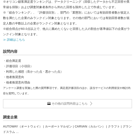
※オリコン顧客満足度ランキングは、データクリーニング（回収したデータから不正回答や異
常値を排除）および調査対象者条件から外れた回答を除外した上で作成しています。
※「総合ランキング」、「評価項目別」、部門の「業態別」においては有効回答者数が規定人
数を満たした企業のみランクイン対象となります。その他の部門においては有効回答者数が規
定人数の半数以上の企業がランクイン対象となります。
※総合得点が60.0点以上で、他人に薦めたくないと回答した人の割合が基準値以下の企業がラ
ンクイン対象となります。
≫ 詳細はこちら
設問内容
・総合満足度
・評価項目（小項目）
・利用した感想（良かった点・悪かった点）
・他者推奨意向
・他者推奨意向理由
アンケート調査を実施した際の質問事項です。満足度評価項目のほか、該当サービスの利用状況や検討内
容を質問しています。
その他の設問内容はこちら
調査企業
AUTOWAY（オートウェイ） | カーポートマルゼン | CARVAN（カルバン） | クラフト | グラン
ドスラム ...