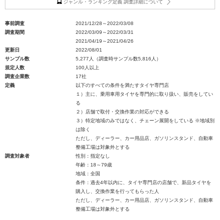
ジャンル・ランキング定義 調査詳細について
事前調査
2021/12/28～2022/03/08
調査期間
2022/03/09～2022/03/31
2021/04/19～2021/04/26
更新日
2022/08/01
サンプル数
5,277人（調査時サンプル数5,816人）
規定人数
100人以上
調査企業数
17社
定義
以下のすべての条件を満たすタイヤ専門店
１）主に、乗用車用タイヤを専門的に取り扱い、販売をしてい
る
２）店舗で取付・交換作業の対応ができる
３）特定地域のみではなく、チェーン展開をしている ※地域別
は除く
ただし、ディーラー、カー用品店、ガソリンスタンド、自動車
整備工場は対象外とする
調査対象者
性別：指定なし
年齢：18～79歳
地域：全国
条件：過去4年以内に、タイヤ専門店の店舗で、新品タイヤを
購入し、交換作業を行ってもらった人
ただし、ディーラー、カー用品店、ガソリンスタンド、自動車
整備工場は対象外とする