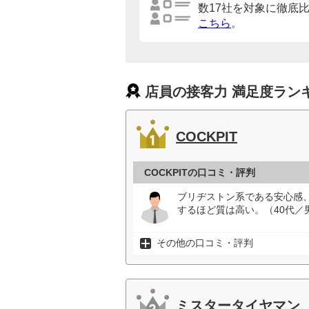
数17社を対象に徹底
こちら
。
店員の接客力 満足度ラン
COCKPIT
COCKPITの口コミ・評判
ブリヂストン系である安心感
するほど質は高い。（40代／
その他の口コミ・評判
ミスタータイヤマン