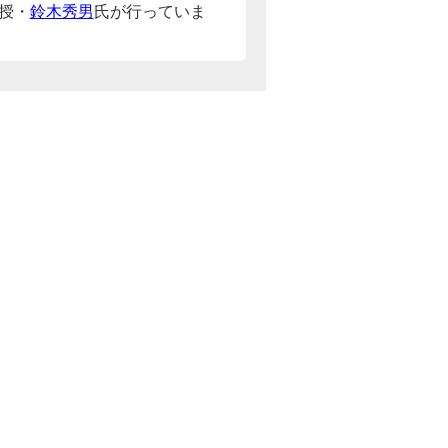
授・
鈴木秀男
氏が行っていま