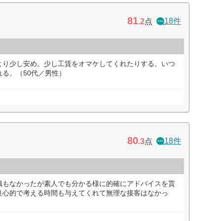
81
18件
.2
点
より少し安め。少し工賃をオマケしてくれたりする。いつ
る。（50代／男性）
80
18件
.3
点
識もなかったが素人でも分かる様に的確にアドバイスを貰
良心的で考える時間も与えてくれて無理な接客はなかっ