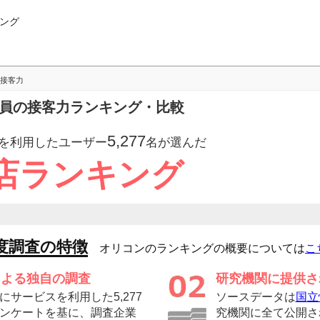
ング
接客力
店員の接客力ランキング・比較
5,277
を利用したユーザー
名が選んだ
店ランキング
度調査の特徴
オリコンのランキングの概要については
こ
による独自の調査
研究機関に提供さ
サービスを利用した5,277
ソースデータは
国立
ンケートを基に、調査企業
究機関に全て公開さ