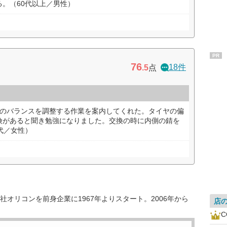
。（60代以上／男性）
PR
76
18件
.5
点
体のバランスを調整する作業を案内してくれた。タイヤの偏
険があると聞き勉強になりました。交換の時に内側の錆を
代／女性）
オリコンを前身企業に1967年よりスタート。2006年から
店
C