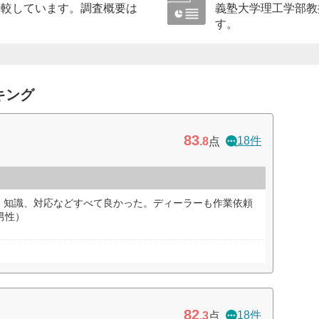
比較しています。調査概要は
義塾大学理工学部教
す。
キング
83
18件
.8
点
、知識、対応などすべて良かった。ディーラーも作業依頼
男性）
82
18件
.3
点