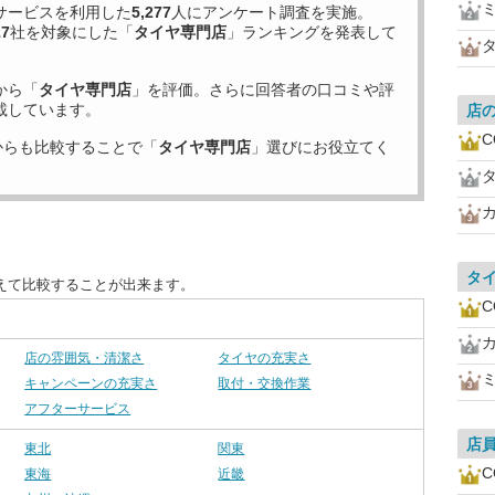
サービスを利用した
5,277
人にアンケート調査を実施。
17
社を対象にした「
タイヤ専門店
」ランキングを発表して
から「
タイヤ専門店
」を評価。さらに回答者の口コミや評
載しています。
店
C
からも比較することで「
タイヤ専門店
」選びにお役立てく
タ
えて比較することが出来ます。
C
店の雰囲気・清潔さ
タイヤの充実さ
キャンペーンの充実さ
取付・交換作業
アフターサービス
店
東北
関東
C
東海
近畿