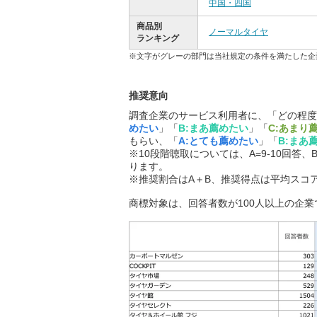
中国・四国
商品別
ノーマルタイヤ
ランキング
※文字がグレーの部門は当社規定の条件を満たした企
推奨意向
調査企業のサービス利用者に、「どの程度
めたい
」「
B:まあ薦めたい
」「
C:あまり
もらい、「
A:とても薦めたい
」「
B:まあ
※10段階聴取については、A=9-10回答、B
ります。
※推奨割合はA＋B、推奨得点は平均スコ
商標対象は、回答者数が100人以上の企業