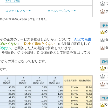
九州・沖縄
スタッドレスタイヤ
オールシーズンタイヤ
業が2社未満のため発表しておりません。
キ
C
その企業のサービスを推奨したいか」について「
A:とても薦
薦めたくない
」「
D:全く薦めたくない
」の4段階で評価をして
薦めたい
」と回答した人の割合で算出しています。
=6-8回答、C=3-5回答、D=1-2回答として割合を算出してお
アからの算出となっております。
取
C
です。
コ
C