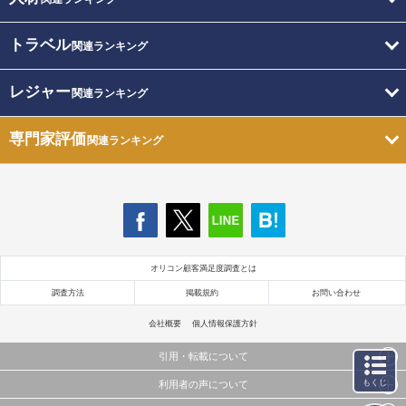
トラベル
関連ランキング
レジャー
関連ランキング
専門家評価
関連ランキング
オリコン顧客満足度調査とは
調査方法
掲載規約
お問い合わせ
会社概要
個人情報保護方針
引用・転載について
もくじ
利用者の声について
当サイトで公開されている情報（文字、写真、イラスト、画像データ等）及びこれらの配置・
編集および構造などについての著作権は株式会社oricon MEに帰属しております。