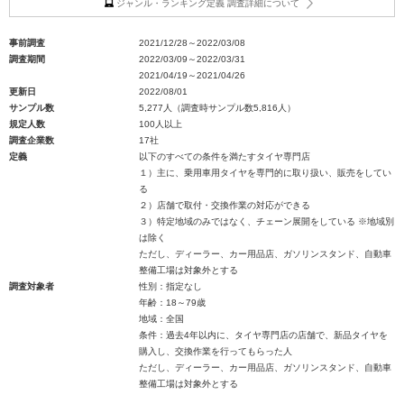
ジャンル・ランキング定義 調査詳細について
事前調査
2021/12/28～2022/03/08
調査期間
2022/03/09～2022/03/31
2021/04/19～2021/04/26
更新日
2022/08/01
サンプル数
5,277人（調査時サンプル数5,816人）
規定人数
100人以上
調査企業数
17社
定義
以下のすべての条件を満たすタイヤ専門店
１）主に、乗用車用タイヤを専門的に取り扱い、販売をしてい
る
２）店舗で取付・交換作業の対応ができる
３）特定地域のみではなく、チェーン展開をしている ※地域別
は除く
ただし、ディーラー、カー用品店、ガソリンスタンド、自動車
整備工場は対象外とする
調査対象者
性別：指定なし
年齢：18～79歳
地域：全国
条件：過去4年以内に、タイヤ専門店の店舗で、新品タイヤを
購入し、交換作業を行ってもらった人
ただし、ディーラー、カー用品店、ガソリンスタンド、自動車
整備工場は対象外とする