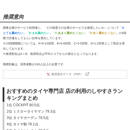
推奨意向
調査企業のサービス利用者に、「どの程度その企業のサービスを推奨したいか」について「
A:
とても薦めたい
」「
B:まあ薦めたい
」「
C:あまり薦めたくない
」「
D:全く薦めたくない
」の4段
階で評価をしてもらい比率を算出しています。
※10段階聴取については、A=9-10回答、B=6-8回答、C=3-5回答、D=1-2回答として割合を算
出しております。
※推奨割合はA＋B、推奨得点は平均スコアからの算出となっております。
商標対象は、回答者数が100人以上の企業です。
推奨意向データ（PDF）
おすすめのタイヤ専門店 店の利用のしやすさラン
キングまとめ
1位 COCKPIT 80.0点
2位 ミスタータイヤマン 79.3点
3位 タイヤガーデン 78.5点
4位 タイヤ館 78.1点