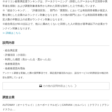
※オリコン顧客満足度ランキングは、データクリーニング（回収したデータから不正回答や異
常値を排除）および調査対象者条件から外れた回答を除外した上で作成しています。
※「総合ランキング」、「評価項目別」、部門の「業態別」においては有効回答者数が規定人
数を満たした企業のみランクイン対象となります。その他の部門においては有効回答者数が規
定人数の半数以上の企業がランクイン対象となります。
※総合得点が60.0点以上で、他人に薦めたくないと回答した人の割合が基準値以下の企業がラ
ンクイン対象となります。
≫ 詳細はこちら
設問内容
・総合満足度
・評価項目（小項目）
・利用した感想（良かった点・悪かった点）
・他者推奨意向
・他者推奨意向理由
アンケート調査を実施した際の質問事項です。満足度評価項目のほか、該当サービスの利用状況や検討内
容を質問しています。
その他の設問内容はこちら
調査企業
AUTOWAY（オートウェイ） | カーポートマルゼン | CARVAN（カルバン） | クラフト | グラン
ドスラム ...