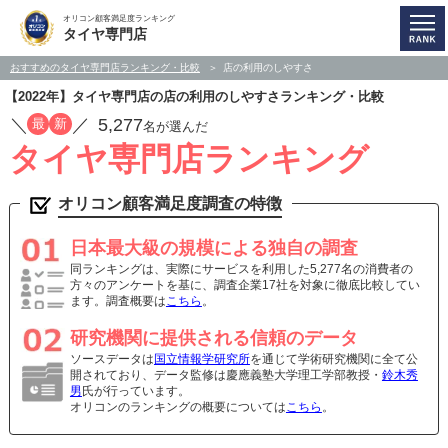
オリコン顧客満足度ランキング
タイヤ専門店
おすすめのタイヤ専門店ランキング・比較
店の利用のしやすさ
【2022年】タイヤ専門店の店の利用のしやすさランキング・比較
／
／
5,277
最
新
名が選んだ
タイヤ専門店ランキング
オリコン顧客満足度調査の特徴
日本最大級の規模による独自の調査
同ランキングは、実際にサービスを利用した5,277名の消費者の
方々のアンケートを基に、調査企業17社を対象に徹底比較してい
ます。調査概要は
こちら
。
研究機関に提供される信頼のデータ
ソースデータは
国立情報学研究所
を通じて学術研究機関に全て公
開されており、データ監修は慶應義塾大学理工学部教授・
鈴木秀
男
氏が行っています。
オリコンのランキングの概要については
こちら
。