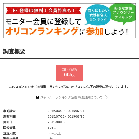
調査概要
回答者総数
605
人
このヨガスタジオ（首都圏）ランキングは、オリコンの以下の調査に基づいています。
ジャンル・ランキング定義 調査詳細について
事前調査
2015/04/20～2015/07/21
調査期間
2015/07/22～2015/07/30
更新日
2015/09/15
回答者数
605人
規定人数
30人以上
調査企業数
9社