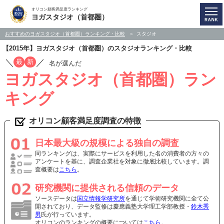
オリコン顧客満足度ランキング
ヨガスタジオ（首都圏）
おすすめのヨガスタジオ（首都圏）ランキング・比較
スタジオ
【2015年】ヨガスタジオ（首都圏）のスタジオランキング・比較
／
／
最
新
名が選んだ
ヨガスタジオ（首都圏）ラン
キング
オリコン顧客満足度調査の特徴
日本最大級の規模による独自の調査
同ランキングは、実際にサービスを利用した名の消費者の方々の
アンケートを基に、調査企業社を対象に徹底比較しています。調
査概要は
こちら
。
研究機関に提供される信頼のデータ
ソースデータは
国立情報学研究所
を通じて学術研究機関に全て公
開されており、データ監修は慶應義塾大学理工学部教授・
鈴木秀
男
氏が行っています。
オリコンのランキングの概要については
こちら
。