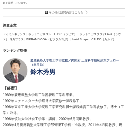
容を質問しています。
その他の設問内容はこちら
調査企業
ドゥミルネサンス | ホットヨガサロン LUBIE（ラビエ） | ホットヨガスタジオLAVA（ラヴ
ァ） ヨガプラス | BIKRAM YOGA（ビクラムヨガ） | Hot＆Shape CALDO（カルド）
ランキング監修
慶應義塾大学理工学部教授／内閣府 上席科学技術政策フェロー
（非常勤）
鈴木秀男
【経歴】
1989年慶應義塾大学理工学部管理工学科卒業。
1992年ロチェスター大学経営大学院修士課程修了。
1996年東京工業大学大学院理工学研究科博士課程経営工学専攻修了。博士（工
学）取得。
1996年筑波大学社会工学系・講師。2002年6月同助教授。
2008年4月慶應義塾大学理工学部管理工学科・准教授。2011年4月同教授、現