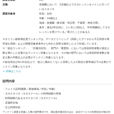
定義
首都圏において、5店舗以上でヨガレッスンをメインに行って
いるスタジオ
調査対象者
性別：女性
年齢：18歳以上
地域：首都圏（東京都・埼玉県・千葉県・神奈川県）
条件：過去3年以内に、1ヶ月に1回以上、半年間継続してヨガ
レッスンを受けている／受けたことがある人
※オリコン顧客満足度ランキングは、データクリーニング（回収したデータから不正回答や異
常値を排除）および調査対象者条件から外れた回答を除外した上で作成しています。
※「総合ランキング」、「評価項目別」、部門の「業態別」においては有効回答者数が規定人
数を満たした企業のみランクイン対象となります。その他の部門においては有効回答者数が規
定人数の半数以上の企業がランクイン対象となります。
※総合得点が60.00点以上で、他人に薦めたくないと回答した人の割合が基準値以下の企業がラ
ンクイン対象となります。
≫ 詳細はこちら
設問内容
・フェイス設問(職業／家族構成／性別／年齢)
・ヨガスタジオ（ヨガスクール）の利用経験の有無
・利用経験のあるヨガスタジオ（ヨガスクール)
・店舗所在地
・主な利用目的
アンケート調査を実施した際の質問事項です。満足度評価項目のほか、該当サービスの利用状況や検討内