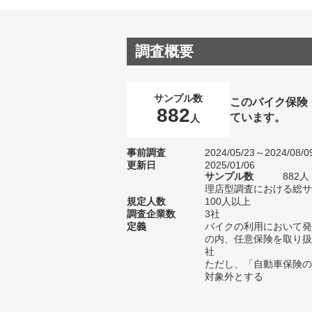
調査概要
サンプル数
このバイク保険
882
ています。
人
事前調査
2024/05/23～2024/08/0
更新日
2025/01/06
サンプル数
882
理店型調査における総サン
規定人数
100人以上
調査企業数
3社
定義
バイクの利用において発
の内、任意保険を取り扱
社
ただし、「自動車保険の
対象外とする