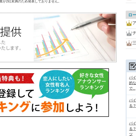
業が2社未満のため発表しておりません。
ロ
バ
的な
で...
バ
る
バ
る
ツ