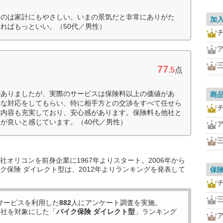
るのは家計にもやさしい。いまの景気だと非常にありがた
加
ればもっといい。（50代／男性）
77
.5
点
がありましたが、実際のサービスは保険料以上の価値があ
商
速な対応をしてもらい、特に相手方との交渉をすべて任せら
償内容も充実しており、安心感があります。保険料も他社と
が良いと感じています。（40代／男性）
オリコンを前身企業に1967年よりスタート。2006年から
ク保険 ダイレクト型は、2012年よりランキングを発表して
保
サービスを利用した
882
人にアンケート調査を実施。
3
社を対象にした「
バイク保険 ダイレクト型
」ランキング