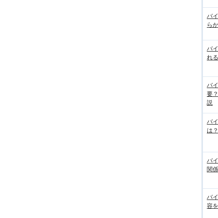
バ
らか
バ
れる
バ
要
説
バ
は
バ
関
バ
容