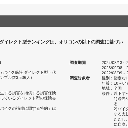
 ダイレクト型ランキングは、オリコンの以下の調査に基づい
9
調査期間
2024/08/13～2
2023/09/08～2
人（バイク保険 ダイレクト型・代
2022/08/09～2
プル数3,536人）
調査対象者
性別：指定な
年齢：18～84
地域：全国
生する損害を補償する損害保険
条件：以下す
っているダイレクト型の保険会
1)過
る
バイクの補償に関する特約」は
2)バ
する支
ただし
に自身