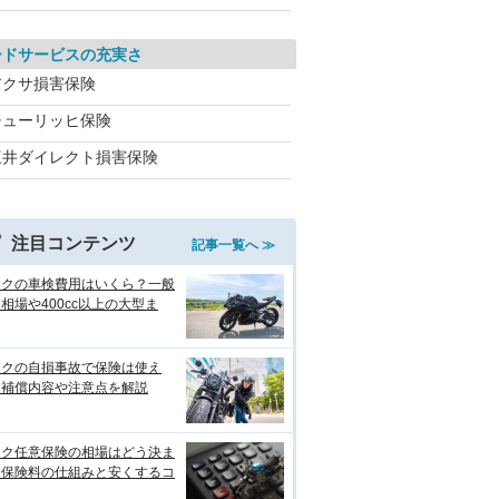
ードサービスの充実さ
アクサ損害保険
チューリッヒ保険
三井ダイレクト損害保険
注目コンテンツ
記事一覧へ ≫
イクの車検費用はいくら？一般
相場や400cc以上の大型ま
イクの自損事故で保険は使え
？補償内容や注意点を解説
イク任意保険の相場はどう決ま
？保険料の仕組みと安くするコ