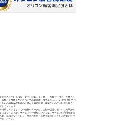
で公開されている情報（文字、写真、イラスト、画像データ等）及びこれ
・編集および構造などについての著作権は株式会社oricon MEに帰属してお
これらの情報を権利者の許可なく無断転載・複製などの二次利用を行うこ
禁じております。
で掲載しているすべての情報やデータは、当社の調査に基づいた結果から
ものとなりますが、サービスへの感想については、サービスの利用者が提
見解・感想となっており、当社の見解・意見ではないことをご理解いただ
ご覧ください。