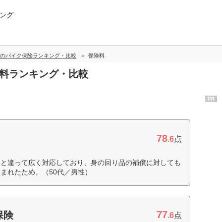
ング
のバイク保険ランキング・比較
保険料
険料ランキング・比較
PR
78
.6
点
ジと違って広く対応しており、身の回り品の補償に対しても
まれたため。（50代／男性）
77
保険
.6
点