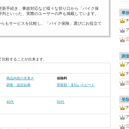
更新手続き、事故対応など様々な切り口から「バイク保
事
評判といった、実際のユーザーの声も掲載しています。
からもサービスを比較し、「バイク保険」選びにお役立て
調
て比較することが出来ます。
商品内容の充実さ
保険料
調査・認定結果
受取額・支払いスピード
受
40代
50代