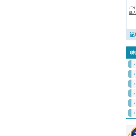
バ
購
記
特