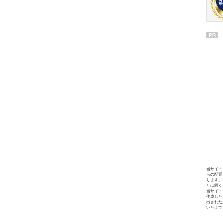
PR
当サイト
らの配置
ります。
とは固く
当サイト
作成した
出された
いた上で