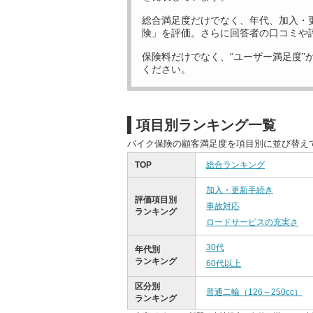
総合満足度だけでなく、年代、加入・
険」を評価。さらに回答者の口コミや
保険料だけでなく、“ユーザー満足度”
ください。
項目別ランキング一覧
バイク保険の顧客満足度を項目別に並び替え
TOP
総合ランキング
加入・更新手続き
評価項目別
事故対応
ランキング
ロードサービスの充実さ
30代
年代別
ランキング
60代以上
区分別
普通二輪（126～250cc）
ランキング