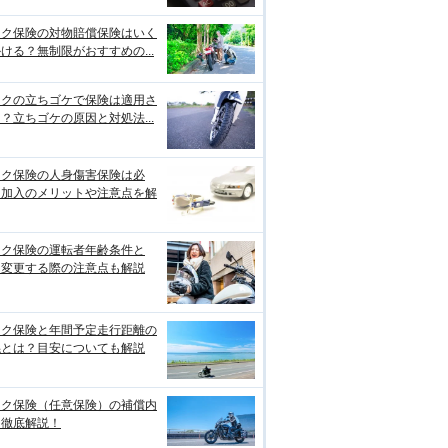
イク保険の対物賠償保険はいく
ける？無制限がおすすめの...
イクの立ちゴケで保険は適用さ
？立ちゴケの原因と対処法...
イク保険の人身傷害保険は必
？加入のメリットや注意点を解
イク保険の運転者年齢条件と
？変更する際の注意点も解説
イク保険と年間予定走行距離の
係とは？目安についても解説
イク保険（任意保険）の補償内
を徹底解説！