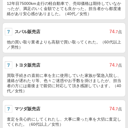
12年目75000km走行の軽自動車で、売却価格は期待していなか
ったが、満足のいく金額でとても良かった。担当者から都度連
絡があり安心感がありました。（40代／女性）
スバル販売店
74
.7
点
他の買い取り業者よりも高額で買い取ってくれた。（60代以上
／男性）
トヨタ販売店
74
.7
点
買取手続きの直前に車を主に使用していた家族が緊急入院し、
連絡が遅れたり等、色々ご迷惑やお手数を掛けましたが、担当
者の方には最後まで親切に対応して頂き感謝しています。（40
代／女性）
マツダ販売店
74
.7
点
査定を良心的にしてくれたし、大事に乗った車を大切に査定し
てくれた。（60代以上／女性）