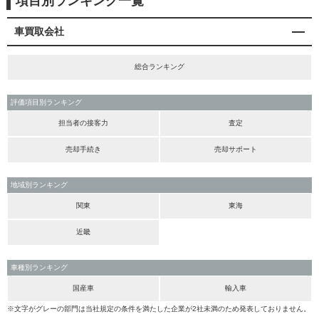
項目別ランキング一覧
車買取会社
総合ランキング
評価項目別ランキング
担当者の接客力
査定
売却手続き
売却サポート
地域別ランキング
関東
東海
近畿
車種別ランキング
国産車
輸入車
※文字がグレーの部門は当社規定の条件を満たした企業が2社未満のため発表しておりません。