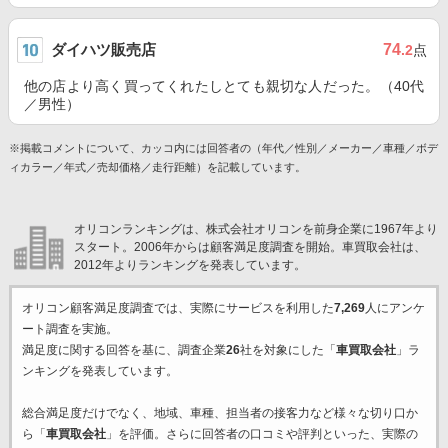
ダイハツ販売店
74
.2
点
他の店より高く買ってくれたしとても親切な人だった。（40代
／男性）
※掲載コメントについて、カッコ内には回答者の（年代／性別／メーカー／車種／ボデ
ィカラー／年式／売却価格／走行距離）を記載しています。
オリコンランキングは、株式会社オリコンを前身企業に1967年より
スタート。2006年からは顧客満足度調査を開始。車買取会社は、
2012年よりランキングを発表しています。
オリコン顧客満足度調査では、実際にサービスを利用した
7,269
人にアンケ
ート調査を実施。
満足度に関する回答を基に、調査企業
26
社を対象にした「
車買取会社
」ラ
ンキングを発表しています。
総合満足度だけでなく、地域、車種、担当者の接客力など様々な切り口か
ら「
車買取会社
」を評価。さらに回答者の口コミや評判といった、実際の