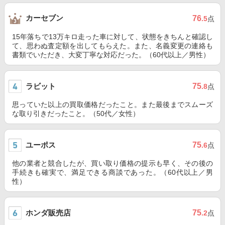
カーセブン
76
.5
点
15年落ちで13万キロ走った車に対して、状態をきちんと確認し
て、思わぬ査定額を出してもらえた。また、名義変更の連絡も
書類でいただき、大変丁寧な対応だった。（60代以上／男性）
ラビット
75
.8
点
思っていた以上の買取価格だったこと。また最後までスムーズ
な取り引きだったこと。（50代／女性）
ユーポス
75
.6
点
他の業者と競合したが、買い取り価格の提示も早く、その後の
手続きも確実で、満足できる商談であった。（60代以上／男
性）
ホンダ販売店
75
.2
点