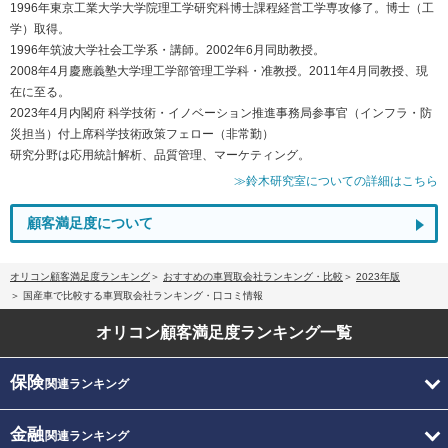
1996年東京工業大学大学院理工学研究科博士課程経営工学専攻修了。博士（工
学）取得。
1996年筑波大学社会工学系・講師。2002年6月同助教授。
2008年4月慶應義塾大学理工学部管理工学科・准教授。2011年4月同教授、現
在に至る。
2023年4月内閣府 科学技術・イノベーション推進事務局参事官（インフラ・防
災担当）付上席科学技術政策フェロー（非常勤）
研究分野は応用統計解析、品質管理、マーケティング。
≫鈴木研究室についての詳細はこちら
顧客満足度について
オリコン顧客満足度ランキング
おすすめの車買取会社ランキング・比較
2023年版
国産車で比較する車買取会社ランキング・口コミ情報
オリコン顧客満足度
ランキング一覧
保険
関連ランキング
金融
関連ランキング