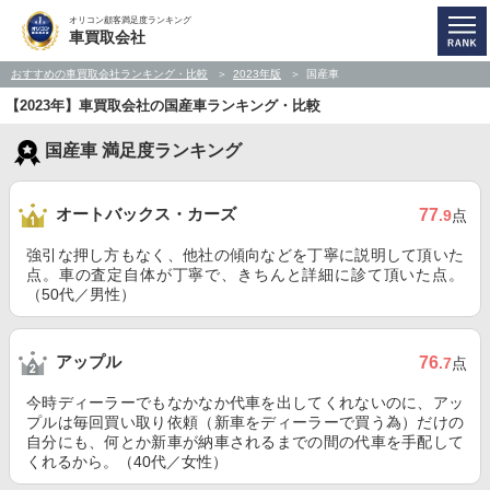
オリコン顧客満足度ランキング
車買取会社
おすすめの車買取会社ランキング・比較
2023年版
国産車
【2023年】車買取会社の国産車ランキング・比較
国産車 満足度ランキング
オートバックス・カーズ
77
.9
点
強引な押し方もなく、他社の傾向などを丁寧に説明して頂いた
点。車の査定自体が丁寧で、きちんと詳細に診て頂いた点。
（50代／男性）
アップル
76
.7
点
今時ディーラーでもなかなか代車を出してくれないのに、アッ
プルは毎回買い取り依頼（新車をディーラーで買う為）だけの
自分にも、何とか新車が納車されるまでの間の代車を手配して
くれるから。（40代／女性）