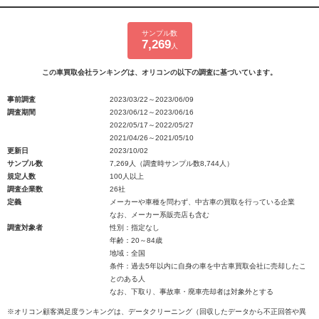
サンプル数
7,269
人
この車買取会社ランキングは、オリコンの以下の調査に基づいています。
事前調査
2023/03/22～2023/06/09
調査期間
2023/06/12～2023/06/16
2022/05/17～2022/05/27
2021/04/26～2021/05/10
更新日
2023/10/02
サンプル数
7,269人（調査時サンプル数8,744人）
規定人数
100人以上
調査企業数
26社
定義
メーカーや車種を問わず、中古車の買取を行っている企業
なお、メーカー系販売店も含む
調査対象者
性別：指定なし
年齢：20～84歳
地域：全国
条件：過去5年以内に自身の車を中古車買取会社に売却したこ
とのある人
なお、下取り、事故車・廃車売却者は対象外とする
※オリコン顧客満足度ランキングは、データクリーニング（回収したデータから不正回答や異