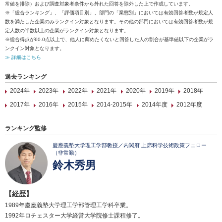
常値を排除）および調査対象者条件から外れた回答を除外した上で作成しています。
※「総合ランキング」、「評価項目別」、部門の「業態別」においては有効回答者数が規定人
数を満たした企業のみランクイン対象となります。その他の部門においては有効回答者数が規
定人数の半数以上の企業がランクイン対象となります。
※総合得点が60.0点以上で、他人に薦めたくないと回答した人の割合が基準値以下の企業がラ
ンクイン対象となります。
≫ 詳細はこちら
過去ランキング
2024年
2023年
2022年
2021年
2020年
2019年
2018年
2017年
2016年
2015年
2014-2015年
2014年度
2012年度
ランキング監修
慶應義塾大学理工学部教授／内閣府 上席科学技術政策フェロー
（非常勤）
鈴木秀男
【経歴】
1989年慶應義塾大学理工学部管理工学科卒業。
1992年ロチェスター大学経営大学院修士課程修了。