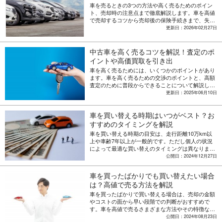
車を売るときの3つの方法や高く売るためのポイン
ト、売却時の注意点まで徹底解説します。車を高値
で売却するコツから売却後の保険手続きまで、失敗
しない車の売り方がわかります。初めての方でも安
更新日：2026年02月27日
心して参考にできる情報が満載です。
中古車を高く売るコツを解説！査定のポ
イントや高価買取を引き出
車を高く売るためには、いくつかのポイントがあり
ます。車を高く売るための交渉のポイントと、高額
査定のために普段からできることについて解説しま
す。
更新日：2025年06月10日
車を買い替える時期はいつがベスト？お
すすめのタイミングを解説
車を買い替える時期の目安は、走行距離10万km以
上や車齢7年以上が一般的です。ただし個人の状況
によって最適な買い替えのタイミングは異なりま
す。メンテナンス費用の増加や新車の購入特典など
公開日：2024年12月27日
も含めた、賢い買い替え時期の判断基準やお得な時
期についても解説します。
車を買ったばかりでも買い替えたい場合
は？高値で売る方法を解説
車を買ったばかりで買い替える場合は、売却の金額
やコストの面から早い段階での判断がおすすめで
す。車を高値で売るさまざまな方法やその特徴など
を解説します。
公開日：2024年08月23日