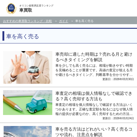
オリコン顧客満足度ランキング
車買取
おすすめの車買取ランキング・比較
ガイド
車を高く売る
車を高く売る
車売却に適した時期は？売れる月と避け
るべきタイミングを解説
車を少しでも高く売るには、相場が動きやすい時期
を見極めることが重要です。高値の査定が狙える月
や避けるべきタイミング、判断基準を分かりやすく
解説します。
更新日：2026年03月30日
車査定の相場は個人情報なしで確認でき
る？高く売却する方法も
車査定の相場を個人情報なしで確認する方法はいく
つかあります。正確な査定額を知るにはなぜ個人情
報の提供が必要なのか、高く売却するための方法も
解説します。
更新日：2026年03月24日
車を売る方法はどれがいい？高く売るコ
ツや流れ、注意点を解説