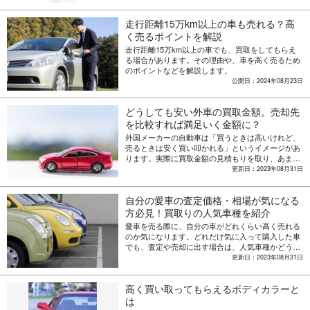
走行距離15万km以上の車も売れる？高
く売るポイントを解説
走行距離15万km以上の車でも、買取をしてもらえ
る場合があります。その理由や、車を高く売るため
のポイントなどを解説します。
公開日：2024年08月23日
どうしても安い外車の買取金額。売却先
を比較すれば満足いく金額に？
外国メーカーの自動車は「買うときは高いけれど、
売るときは安く買い叩かれる」というイメージがあ
ります。実際に買取金額の見積もりを取り、あまり
の安さに驚く人も多いのではないでしょうか。それ
更新日：2023年08月31日
でも、高く買い取ってくれる業者も存在します。外
車を高く売るには、いったいどのような業者を選べ
自分の愛車の査定価格・相場が気になる
ばいいのでしょうか。外車の買取金額が安くなる理
由とともに、買取金額を高く提示してくれる業者探
方必見！買取りの人気車種を紹介
しのコツも併せてご紹介します。
愛車を売る際に、自分の車がどれくらい高く売れる
のか気になります。どれだけ気に入って購入した車
でも、査定や売却に出す場合は、人気車種かどうか
や年式、車の状態によって、買取価格も変わってき
更新日：2023年08月31日
ます。ここでは、現在人気となっている車種の相場
のほか、車買取の流れや、買取相場を把握するため
高く買い取ってもらえるボディカラーと
に役立つ見積もりの活用方法などをご紹介します。
は