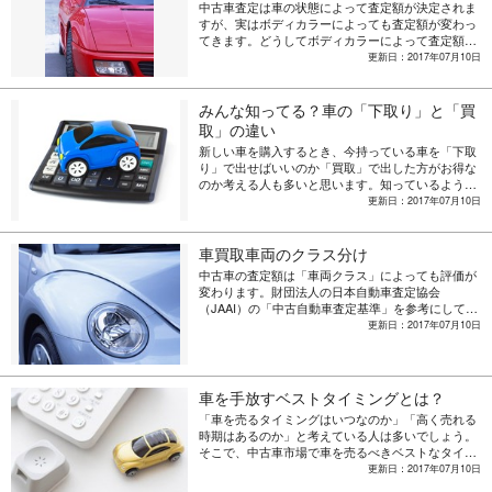
中古車査定は車の状態によって査定額が決定されま
すが、実はボディカラーによっても査定額が変わっ
てきます。どうしてボディカラーによって査定額は
変わるのでしょうか。また、どんな色が高値で取引
更新日：2017年07月10日
されているのでしょうか。あまり知られていないで
あろうボディカラーの価値について紹介します。
みんな知ってる？車の「下取り」と「買
取」の違い
新しい車を購入するとき、今持っている車を「下取
り」で出せばいいのか「買取」で出した方がお得な
のか考える人も多いと思います。知っているようで
知らない、「買取」と「下取り」の違いをご説明さ
更新日：2017年07月10日
せていただきます。
車買取車両のクラス分け
中古車の査定額は「車両クラス」によっても評価が
変わります。財団法人の日本自動車査定協会
（JAAI）の「中古自動車査定基準」を参考にして、
メーカーごとでの車をクラス分けしてみましょう。
更新日：2017年07月10日
車を手放すベストタイミングとは？
「車を売るタイミングはいつなのか」「高く売れる
時期はあるのか」と考えている人は多いでしょう。
そこで、中古車市場で車を売るべきベストなタイミ
ングはいつなのかを解説していきます。少しでも高
更新日：2017年07月10日
く売るための参考にしてみてください。