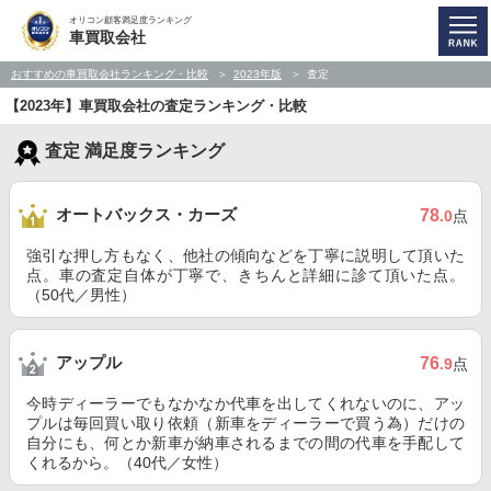
オリコン顧客満足度ランキング
車買取会社
おすすめの車買取会社ランキング・比較
2023年版
査定
【2023年】車買取会社の査定ランキング・比較
査定 満足度ランキング
オートバックス・カーズ
78
.0
点
強引な押し方もなく、他社の傾向などを丁寧に説明して頂いた
点。車の査定自体が丁寧で、きちんと詳細に診て頂いた点。
（50代／男性）
アップル
76
.9
点
今時ディーラーでもなかなか代車を出してくれないのに、アッ
プルは毎回買い取り依頼（新車をディーラーで買う為）だけの
自分にも、何とか新車が納車されるまでの間の代車を手配して
くれるから。（40代／女性）