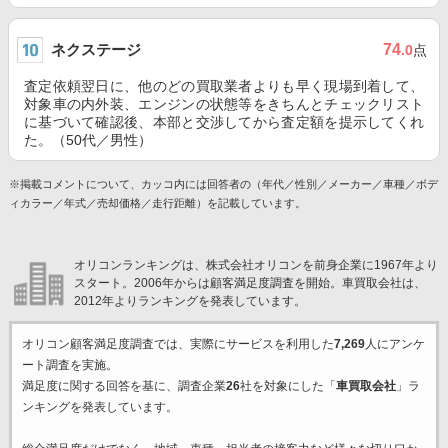
ネクステージ
74
.0
点
査定依頼翌日に、他のどの買取業者よりも早く現場到着して、
対象車の内外装、エンジンの状態等をきちんとチェックリスト
に基づいて確認後、本部と交渉してから査定額を提示してくれ
た。（50代／男性）
※掲載コメントについて、カッコ内には回答者の（年代／性別／メーカー／車種／ボデ
ィカラー／年式／売却価格／走行距離）を記載しています。
オリコンランキングは、株式会社オリコンを前身企業に1967年より
スタート。2006年からは顧客満足度調査を開始。車買取会社は、
2012年よりランキングを発表しています。
オリコン顧客満足度調査では、実際にサービスを利用した
7,269
人にアンケ
ート調査を実施。
満足度に関する回答を基に、調査企業
26
社を対象にした「
車買取会社
」ラ
ンキングを発表しています。