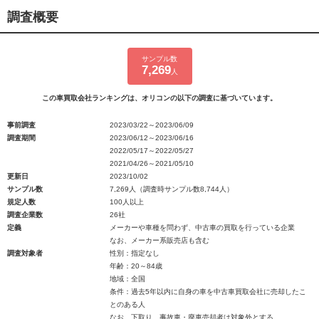
調査概要
サンプル数
7,269
人
この車買取会社ランキングは、オリコンの以下の調査に基づいています。
事前調査
2023/03/22～2023/06/09
調査期間
2023/06/12～2023/06/16
2022/05/17～2022/05/27
2021/04/26～2021/05/10
更新日
2023/10/02
サンプル数
7,269人（調査時サンプル数8,744人）
規定人数
100人以上
調査企業数
26社
定義
メーカーや車種を問わず、中古車の買取を行っている企業
なお、メーカー系販売店も含む
調査対象者
性別：指定なし
年齢：20～84歳
地域：全国
条件：過去5年以内に自身の車を中古車買取会社に売却したこ
とのある人
なお、下取り、事故車・廃車売却者は対象外とする