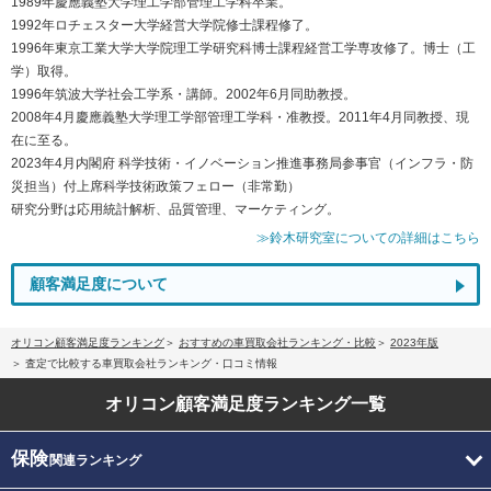
1989年慶應義塾大学理工学部管理工学科卒業。
1992年ロチェスター大学経営大学院修士課程修了。
1996年東京工業大学大学院理工学研究科博士課程経営工学専攻修了。博士（工
学）取得。
1996年筑波大学社会工学系・講師。2002年6月同助教授。
2008年4月慶應義塾大学理工学部管理工学科・准教授。2011年4月同教授、現
在に至る。
2023年4月内閣府 科学技術・イノベーション推進事務局参事官（インフラ・防
災担当）付上席科学技術政策フェロー（非常勤）
研究分野は応用統計解析、品質管理、マーケティング。
≫鈴木研究室についての詳細はこちら
顧客満足度について
オリコン顧客満足度ランキング
おすすめの車買取会社ランキング・比較
2023年版
査定で比較する車買取会社ランキング・口コミ情報
オリコン顧客満足度
ランキング一覧
保険
関連ランキング