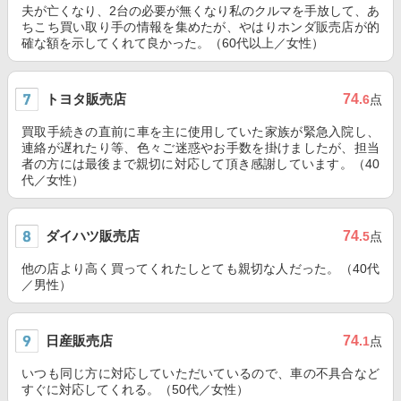
夫が亡くなり、2台の必要が無くなり私のクルマを手放して、あ
ちこち買い取り手の情報を集めたが、やはりホンダ販売店が的
確な額を示してくれて良かった。（60代以上／女性）
トヨタ販売店
74
.6
点
買取手続きの直前に車を主に使用していた家族が緊急入院し、
連絡が遅れたり等、色々ご迷惑やお手数を掛けましたが、担当
者の方には最後まで親切に対応して頂き感謝しています。（40
代／女性）
ダイハツ販売店
74
.5
点
他の店より高く買ってくれたしとても親切な人だった。（40代
／男性）
日産販売店
74
.1
点
いつも同じ方に対応していただいているので、車の不具合など
すぐに対応してくれる。（50代／女性）