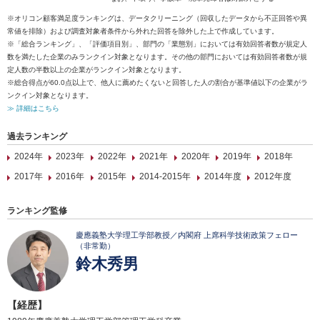
※オリコン顧客満足度ランキングは、データクリーニング（回収したデータから不正回答や異
常値を排除）および調査対象者条件から外れた回答を除外した上で作成しています。
※「総合ランキング」、「評価項目別」、部門の「業態別」においては有効回答者数が規定人
数を満たした企業のみランクイン対象となります。その他の部門においては有効回答者数が規
定人数の半数以上の企業がランクイン対象となります。
※総合得点が60.0点以上で、他人に薦めたくないと回答した人の割合が基準値以下の企業がラ
ンクイン対象となります。
≫ 詳細はこちら
過去ランキング
2024年
2023年
2022年
2021年
2020年
2019年
2018年
2017年
2016年
2015年
2014-2015年
2014年度
2012年度
ランキング監修
慶應義塾大学理工学部教授／内閣府 上席科学技術政策フェロー
（非常勤）
鈴木秀男
【経歴】