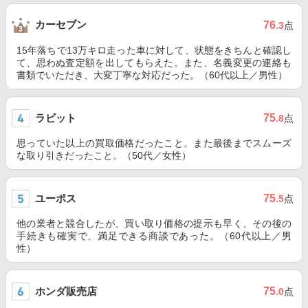
カーセブン
76
.3
点
15年落ちで13万キロ走った車に対して、状態をきちんと確認し
て、思わぬ査定額を出してもらえた。また、名義変更の連絡も
書類でいただき、大変丁寧な対応だった。（60代以上／男性）
ラビット
75
.8
点
思っていた以上の買取価格だったこと。また最後までスムーズ
な取り引きだったこと。（50代／女性）
ユーポス
75
.5
点
他の業者と競合したが、買い取り価格の提示も早く、その後の
手続きも確実で、満足できる商談であった。（60代以上／男
性）
ホンダ販売店
75
.0
点