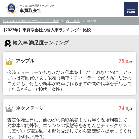
オリコン顧客満足度ランキング
車買取会社
おすすめの車買取会社ランキング・比較
2023年版
輸入車
【2023年】車買取会社の輸入車ランキング・比較
輸入車 満足度ランキング
アップル
75
.8
点
今時ディーラーでもなかなか代車を出してくれないのに、アッ
プルは毎回買い取り依頼（新車をディーラーで買う為）だけの
自分にも、何とか新車が納車されるまでの間の代車を手配して
くれるから。（40代／女性）
ネクステージ
74
.0
点
査定依頼翌日に、他のどの買取業者よりも早く現場到着して、
対象車の内外装、エンジンの状態等をきちんとチェックリスト
に基づいて確認後、本部と交渉してから査定額を提示してくれ
た。（50代／男性）