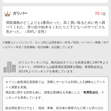
ガリバー
70
.7
点
買取価格がどこよりも1番高かった。高く買い取るために色々調
べてくれた。塗り絵や絵本をくれたりと子どもへのサービスも
良かった。（30代／女性）
※掲載コメントについて、カッコ内には回答者の（年代／性別／メーカー／車種／ボデ
ィカラー／年式／売却価格／走行距離）を記載しています。
オリコンランキングは、株式会社オリコンを前身企業に1967年より
スタート。2006年からは顧客満足度調査を開始。車買取会社は、
2012年よりランキングを発表しています。
オリコン顧客満足度調査では、実際にサービスを利用した
7,269
人にアンケ
ート調査を実施。
満足度に関する回答を基に、調査企業
26
社を対象にした「
車買取会社
」ラ
ンキングを発表しています。
総合満足度だけでなく、地域、車種、担当者の接客力など様々な切り口か