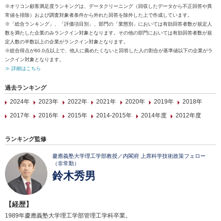
※オリコン顧客満足度ランキングは、データクリーニング（回収したデータから不正回答や異
常値を排除）および調査対象者条件から外れた回答を除外した上で作成しています。
※「総合ランキング」、「評価項目別」、部門の「業態別」においては有効回答者数が規定人
数を満たした企業のみランクイン対象となります。その他の部門においては有効回答者数が規
定人数の半数以上の企業がランクイン対象となります。
※総合得点が60.0点以上で、他人に薦めたくないと回答した人の割合が基準値以下の企業がラ
ンクイン対象となります。
≫ 詳細はこちら
過去ランキング
2024年
2023年
2022年
2021年
2020年
2019年
2018年
2017年
2016年
2015年
2014-2015年
2014年度
2012年度
ランキング監修
慶應義塾大学理工学部教授／内閣府 上席科学技術政策フェロー
（非常勤）
鈴木秀男
【経歴】
1989年慶應義塾大学理工学部管理工学科卒業。