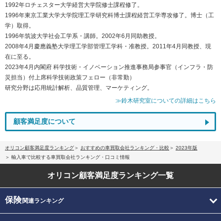
1992年ロチェスター大学経営大学院修士課程修了。
1996年東京工業大学大学院理工学研究科博士課程経営工学専攻修了。博士（工
学）取得。
1996年筑波大学社会工学系・講師。2002年6月同助教授。
2008年4月慶應義塾大学理工学部管理工学科・准教授。2011年4月同教授、現
在に至る。
2023年4月内閣府 科学技術・イノベーション推進事務局参事官（インフラ・防
災担当）付上席科学技術政策フェロー（非常勤）
研究分野は応用統計解析、品質管理、マーケティング。
≫鈴木研究室についての詳細はこちら
顧客満足度について
オリコン顧客満足度ランキング
おすすめの車買取会社ランキング・比較
2023年版
輸入車で比較する車買取会社ランキング・口コミ情報
オリコン顧客満足度
ランキング一覧
保険
関連ランキング