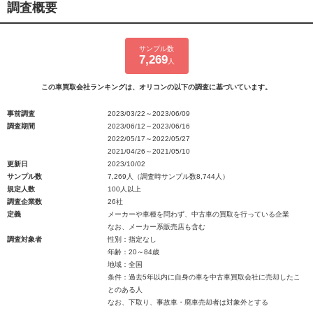
調査概要
サンプル数
7,269
人
この車買取会社ランキングは、オリコンの以下の調査に基づいています。
事前調査
2023/03/22～2023/06/09
調査期間
2023/06/12～2023/06/16
2022/05/17～2022/05/27
2021/04/26～2021/05/10
更新日
2023/10/02
サンプル数
7,269人（調査時サンプル数8,744人）
規定人数
100人以上
調査企業数
26社
定義
メーカーや車種を問わず、中古車の買取を行っている企業
なお、メーカー系販売店も含む
調査対象者
性別：指定なし
年齢：20～84歳
地域：全国
条件：過去5年以内に自身の車を中古車買取会社に売却したこ
とのある人
なお、下取り、事故車・廃車売却者は対象外とする