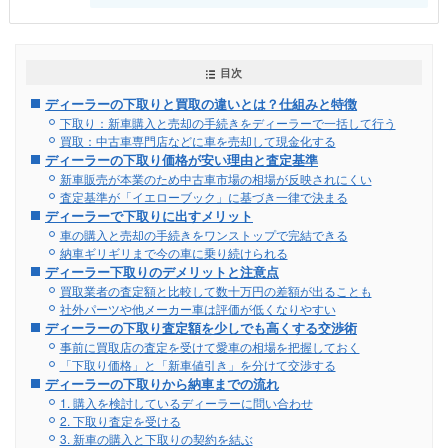
目次
ディーラーの下取りと買取の違いとは？仕組みと特徴
下取り：新車購入と売却の手続きをディーラーで一括して行う
買取：中古車専門店などに車を売却して現金化する
ディーラーの下取り価格が安い理由と査定基準
新車販売が本業のため中古車市場の相場が反映されにくい
査定基準が「イエローブック」に基づき一律で決まる
ディーラーで下取りに出すメリット
車の購入と売却の手続きをワンストップで完結できる
納車ギリギリまで今の車に乗り続けられる
ディーラー下取りのデメリットと注意点
買取業者の査定額と比較して数十万円の差額が出ることも
社外パーツや他メーカー車は評価が低くなりやすい
ディーラーの下取り査定額を少しでも高くする交渉術
事前に買取店の査定を受けて愛車の相場を把握しておく
「下取り価格」と「新車値引き」を分けて交渉する
ディーラーの下取りから納車までの流れ
1. 購入を検討しているディーラーに問い合わせ
2. 下取り査定を受ける
3. 新車の購入と下取りの契約を結ぶ