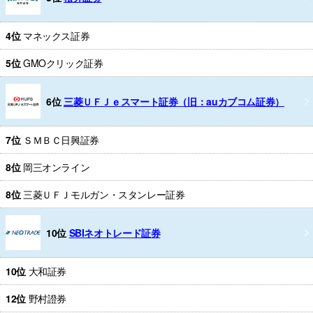
4位
マネックス証券
5位
GMOクリック証券
6位
三菱ＵＦＪｅスマート証券（旧：auカブコム証券）
7位
ＳＭＢＣ日興証券
8位
岡三オンライン
8位
三菱ＵＦＪモルガン・スタンレー証券
10位
SBIネオトレード証券
10位
大和証券
12位
野村證券