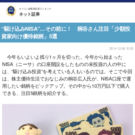
オリコン顧客満足度ランキング
ネット証券
“駆け込みNISA”…その前に！ 桐谷さん注目「少額投
資家向け優待銘柄」5選
2014-12-06 10:00
今年もいよいよ残り1ヶ月を切った。今年から始まった
NISA（ニーサ）の口座開設をしたものの未投資の人の中に
は、“駆け込み投資”を考えている人もいるのでは。そこで今回
は、株主優待生活でおなじみの桐谷広人氏が、NISA口座で運
用したい銘柄をピックアップ。その中から10万円以下で購入
できる、注目5銘柄を紹介する。