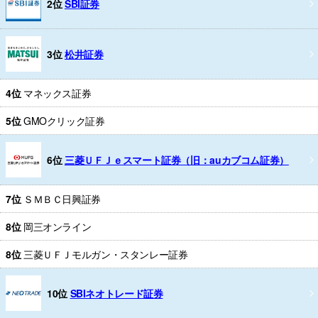
2位
SBI証券
3位
松井証券
4位
マネックス証券
5位
GMOクリック証券
6位
三菱ＵＦＪｅスマート証券（旧：auカブコム証券）
7位
ＳＭＢＣ日興証券
8位
岡三オンライン
8位
三菱ＵＦＪモルガン・スタンレー証券
10位
SBIネオトレード証券