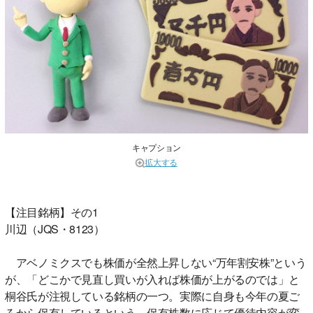
キャプション
拡大する
【注目銘柄】その1
川辺（JQS・8123）
アベノミクスでも株価が全然上昇しない“万年割安株”という
が、「どこかで見直し買いが入れば株価が上がるのでは」と
桐谷氏が注視している銘柄の一つ。実際に自身も今年の夏ご
ろから保有しているという。保有株数に応じて優待内容が変