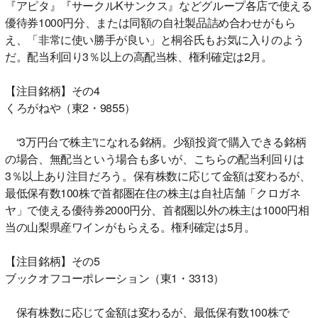
『アピタ』『サークルKサンクス』などグループ各店で使える
優待券1000円分、または同額の自社製品詰め合わせがもら
え、「非常に使い勝手が良い」と桐谷氏もお気に入りのよう
だ。配当利回り3％以上の高配当株、権利確定は2月。
【注目銘柄】その4
くろがねや（東2・9855）
“3万円台で株主”になれる銘柄。少額投資で購入できる銘柄
の場合、無配当という場合も多いが、こちらの配当利回りは
3％以上あり注目だろう。保有株数に応じて金額は変わるが、
最低保有数100株で首都圏在住の株主は自社店舗「クロガネ
ヤ」で使える優待券2000円分、首都圏以外の株主は1000円相
当の山梨県産ワインがもらえる。権利確定は5月。
【注目銘柄】その5
ブックオフコーポレーション（東1・3313）
保有株数に応じて金額は変わるが、最低保有数100株で