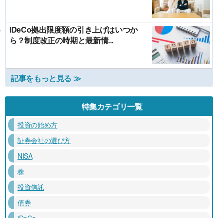
iDeCo拠出限度額の引き上げはいつか
ら？制度改正の時期と最新情...
記事をもっと見る ≫
特集カテゴリ一覧
投資の始め方
証券会社の選び方
NISA
株
投資信託
債券
iDeCo