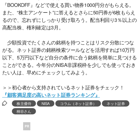
『BOOKOFF』などで使える買い物券1000円分がもらえる。
また、“株主アンケート”に答えるとさらに50円券が6枚もらえ
るので、忘れずにしっかり受け取ろう。配当利回り3％以上の
高配当株、権利確定は3月。
少額投資でたくさんの銘柄を持つことはリスク分散につな
がる。ネット証券の銘柄検索ツールなどを活用すれば10万円
以下、5万円以下など自分の条件に合う銘柄を簡単に見つける
ことができる。今年分のNISA非課税枠を少しでも使っておき
たい人は、早めにチェックしてみよう。
＞＞初心者から支持されているネット証券をチェック！
『顧客満足度の高いネット証券ランキング』
株主優待
NISA
コラム（ネット証券）
ネット証券
桐谷さん
PR