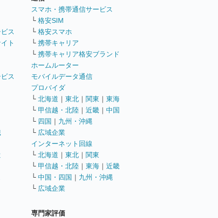
ト
スマホ・携帯通信サービス
└
格安SIM
ービス
└
格安スマホ
サイト
└
携帯キャリア
└
携帯キャリア格安ブランド
ホームルーター
ービス
モバイルデータ通信
ト
プロバイダ
└
北海道
｜
東北
｜
関東
｜
東海
└
甲信越・北陸
｜
近畿
｜
中国
└
四国
｜
九州・沖縄
職
└
広域企業
インターネット回線
遣
└
北海道
｜
東北
｜
関東
└
甲信越・北陸
｜
東海
｜
近畿
ス
└
中国・四国
｜
九州・沖縄
└
広域企業
専門家評価