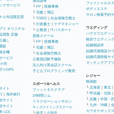
通信講座
フェイシャルエ
ックサービス
└
FP
｜
医療事務
ボディエステ
└
宅建
｜
簿記
サロン検索予約
ナル作品限定型
└
TOEIC
｜
社会保険労務士
└
行政書士
｜
ケアマネジャー
ウエディング
プリ オリジナル
└
公務員
｜
ITパスポート
ハウスウエディ
品買取 店舗
資格スクール
格安ウエディン
引越し
└
FP
｜
医療事務
結婚相談所
通販
└
宅建
｜
簿記
結婚式場相談カ
複合機
└
社会保険労務士
結婚式場情報サ
サービス
公務員試験予備校
マッチングアプ
 小売
法人向け英会話スクール
守りGPS
子どもプログラミング教室
レジャー
映画館
スポーツ&ヘルス
└
北海道
｜
東北
サイト
フィットネスクラブ
└
甲信越・北陸
行
｜
海外旅行
24時間ジム
└
近畿
｜
中国・
較サイト
リラクゼーションサロン
└
九州・沖縄
｜
較サイト
キッズスイミングスクール
カラオケボック
 LCC
└
幼児
｜
小学生