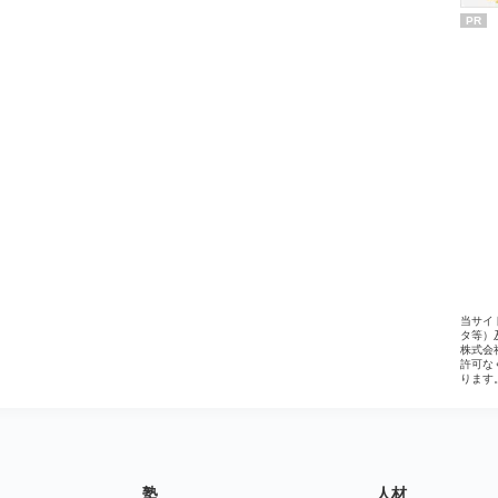
PR
当サイ
タ等）
株式会
許可な
ります
塾
人材