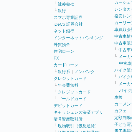
カーシェ
└
証券会社
レンタカ
└
銀行
格安レン
スマホ専業証券
カーリー
iDeCo 証券会社
車買取会
ネット銀行
中古車情
インターネットバンキング
中古車販
外貨預金
└
中古車
住宅ローン
└
メーカ
FX
中古車
カードローン
バイク販
└
銀行系
｜
ノンバンク
└
バイク
クレジットカード
└
メーカ
└
年会費無料
バイク
└
クレジットカード
車検
└
ゴールドカード
カーメン
デビットカード
カフェ
キャッシュレス決済アプリ
定額制動
暗号資産取引所
子ども写
└
現物取引（仮想通貨）
電子書籍