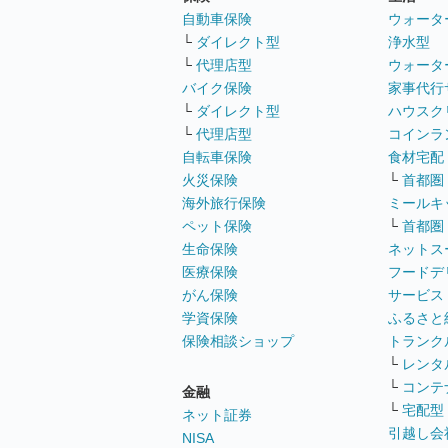
自動車保険
ウォータ
└
ダイレクト型
浄水型
└
代理店型
ウォータ
バイク保険
家事代行
└
ダイレクト型
ハウスク
└
代理店型
コインラ
自転車保険
食材宅配
火災保険
└
首都圏
海外旅行保険
ミールキ
ペット保険
└
首都圏
生命保険
ネットス
医療保険
フードデ
がん保険
サービス
学資保険
ふるさと
保険相談ショップ
トランク
└
レンタ
└
コンテ
金融
└
宅配型
ネット証券
引越し会
NISA