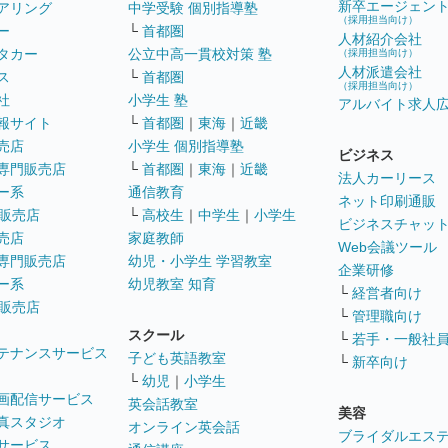
新卒エージェン
アリング
中学受験 個別指導塾
（採用担当向け）
ー
└
首都圏
人材紹介会社
タカー
公立中高一貫校対策 塾
（採用担当向け）
人材派遣会社
ス
└
首都圏
（採用担当向け）
社
小学生 塾
アルバイト求人
報サイト
└
首都圏
｜
東海
｜
近畿
売店
小学生 個別指導塾
ビジネス
専門販売店
└
首都圏
｜
東海
｜
近畿
法人カーリース
ー系
通信教育
ネット印刷通販
販売店
└
高校生
｜
中学生
｜
小学生
ビジネスチャッ
売店
家庭教師
Web会議ツール
専門販売店
幼児・小学生 学習教室
企業研修
ー系
幼児教室 知育
└
経営者向け
販売店
└
管理職向け
スクール
└
若手・一般社
テナンスサービス
子ども英語教室
└
新卒向け
└
幼児
｜
小学生
画配信サービス
英会話教室
美容
真スタジオ
オンライン英会話
ブライダルエス
サービス