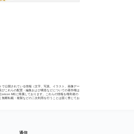
トで公開されている情報（文字、写真、イラスト、画像デー
及びこれらの配置・編集および構造などについての著作権は
社oricon MEに帰属しております。これらの情報を権利者の
く無断転載・複製などの二次利用を行うことは固く禁じてお
。
通信