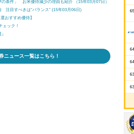
の条件」 お米優待減少の理由も紹介 （15年03月07日）
注目すべきは“バランス” (15年03月06日)
6
日1選おすすめ優待】
チェック！
選』
6
券ニュース一覧はこちら！
6
6
6