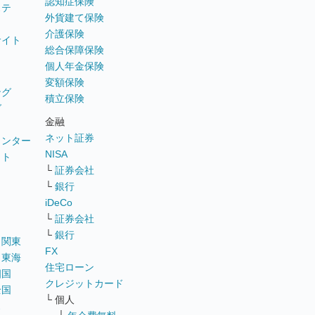
認知症保険
ステ
外貨建て保険
介護保険
サイト
総合保障保険
個人年金保険
変額保険
ング
積立保険
グ
金融
ネット証券
ウンター
NISA
イト
└
証券会社
リ
└
銀行
iDeCo
└
証券会社
└
銀行
｜
関東
FX
｜
東海
住宅ローン
四国
クレジットカード
全国
└ 個人
ス