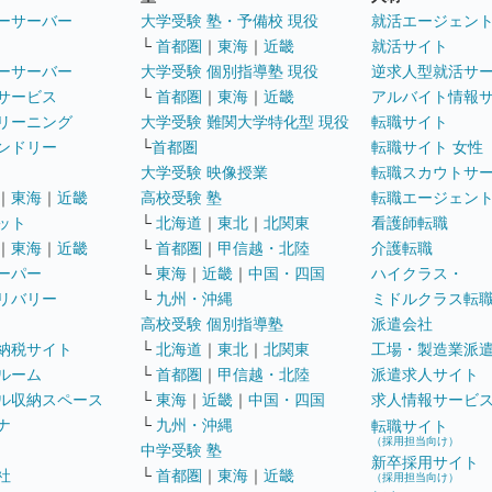
ーサーバー
大学受験 塾・予備校 現役
就活エージェン
└
首都圏
｜
東海
｜
近畿
就活サイト
ーサーバー
大学受験 個別指導塾 現役
逆求人型就活サ
サービス
└
首都圏
｜
東海
｜
近畿
アルバイト情報
リーニング
大学受験 難関大学特化型 現役
転職サイト
ンドリー
└
首都圏
転職サイト 女性
大学受験 映像授業
転職スカウトサ
｜
東海
｜
近畿
高校受験 塾
転職エージェン
ット
└
北海道
｜
東北
｜
北関東
看護師転職
｜
東海
｜
近畿
└
首都圏
｜
甲信越・北陸
介護転職
ーパー
└
東海
｜
近畿
｜
中国・四国
ハイクラス・
リバリー
└
九州・沖縄
ミドルクラス転
高校受験 個別指導塾
派遣会社
納税サイト
└
北海道
｜
東北
｜
北関東
工場・製造業派
ルーム
└
首都圏
｜
甲信越・北陸
派遣求人サイト
ル収納スペース
└
東海
｜
近畿
｜
中国・四国
求人情報サービ
ナ
└
九州・沖縄
転職サイト
（採用担当向け）
中学受験 塾
新卒採用サイト
社
└
首都圏
｜
東海
｜
近畿
（採用担当向け）