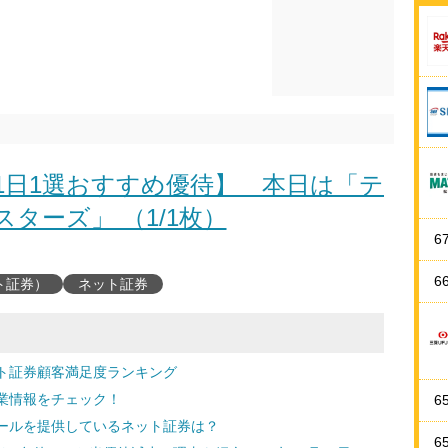
【1日1選おすすめ優待】 本日は「テ
ターズ」 （1/1枚）
6
6
ト証券）
ネット証券
ト証券顧客満足度ランキング
業情報をチェック！
6
ールを提供しているネット証券は？
6