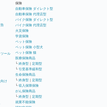
ト
保険
自動車保険 ダイレクト型
自動車保険 代理店型
バイク保険 ダイレクト型
広告
バイク保険 代理店型
火災保険
学資保険
ペット保険
ペット保険 小型犬
ペット保険 猫
トツール
医療保険商品
└
終身型
｜
定期型
└
引受基準緩和型
生命保険商品
└
終身型
｜
定期型
員向け
└
収入保障保険
がん保険商品
└
終身型
｜
定期型
就業不能保険
テ