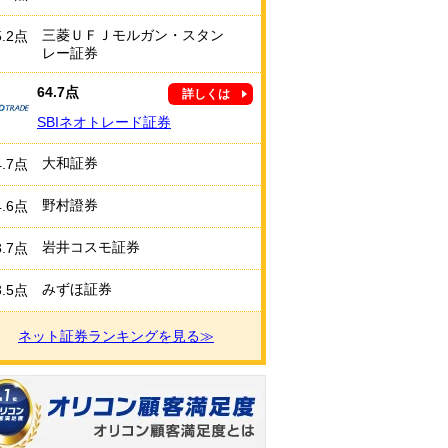
三菱ＵＦＪモルガン・スタン
5.2点
レー証券
64.7点
詳しくは
SBIネオトレード証券
大和証券
4.7点
野村證券
4.6点
岩井コスモ証券
3.7点
みずほ証券
3.5点
ネット証券ランキングを見る≫