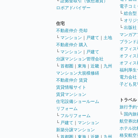
└
証拠金取引（仮想通貨）
電子コミ
ロボアドバイザー
└
総合型
└
オリジ
住宅
└
出版社
不動産仲介 売却
マンガア
└
マンション
｜
戸建て
｜
土地
ブランド
不動産仲介 購入
オフィス
└
マンション
｜
戸建て
オフィス
分譲マンション管理会社
オフィス
└
首都圏
｜
東海
｜
近畿
｜
九州
福利厚生
マンション大規模修繕
電力会社
不動産仲介 賃貸
子ども見
賃貸情報サイト
賃貸マンション
トラベル
住宅設備ショールーム
旅行予約
リフォーム
└
国内旅
└
フルリフォーム
航空券比
└
戸建て
｜
マンション
ホテル比
新築分譲マンション
格安航空券
└
首都圏
｜
東海
｜
近畿
｜
九州