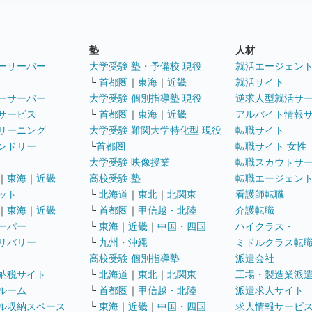
塾
人材
ーサーバー
大学受験 塾・予備校 現役
就活エージェン
└
首都圏
｜
東海
｜
近畿
就活サイト
ーサーバー
大学受験 個別指導塾 現役
逆求人型就活サ
サービス
└
首都圏
｜
東海
｜
近畿
アルバイト情報
リーニング
大学受験 難関大学特化型 現役
転職サイト
ンドリー
└
首都圏
転職サイト 女性
大学受験 映像授業
転職スカウトサ
｜
東海
｜
近畿
高校受験 塾
転職エージェン
ット
└
北海道
｜
東北
｜
北関東
看護師転職
｜
東海
｜
近畿
└
首都圏
｜
甲信越・北陸
介護転職
ーパー
└
東海
｜
近畿
｜
中国・四国
ハイクラス・
リバリー
└
九州・沖縄
ミドルクラス転
高校受験 個別指導塾
派遣会社
納税サイト
└
北海道
｜
東北
｜
北関東
工場・製造業派
ルーム
└
首都圏
｜
甲信越・北陸
派遣求人サイト
ル収納スペース
└
東海
｜
近畿
｜
中国・四国
求人情報サービ