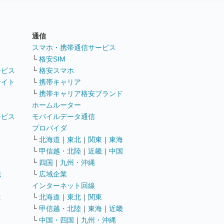
通信
ト
スマホ・携帯通信サービス
└
格安SIM
ービス
└
格安スマホ
サイト
└
携帯キャリア
└
携帯キャリア格安ブランド
ホームルーター
ービス
モバイルデータ通信
ト
プロバイダ
└
北海道
｜
東北
｜
関東
｜
東海
└
甲信越・北陸
｜
近畿
｜
中国
└
四国
｜
九州・沖縄
職
└
広域企業
インターネット回線
遣
└
北海道
｜
東北
｜
関東
└
甲信越・北陸
｜
東海
｜
近畿
ス
└
中国・四国
｜
九州・沖縄