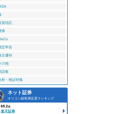
ISA
株
投資信託
債券
DeCo
確定申告
株主優待
その他
用語集
分析・検証特集
ネット証券
オリコン顧客満足度ランキング
69.2
点
楽天証券