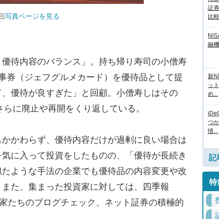
証
写真ページを見る
比
NI
融
優待内容のバランス」。持ち帰り寿司の小僧寿
食事券（ジェフグルメカード）を優待品として提
新N
ッ
て、優待が良すぎた」と回顧。小僧寿しはその
め...
、さらに廃止や再開をくり返している。
iD
つ
情...
かかわらず、優待内容だけが過剰に良い場合は
を気に入って投資をしたものの、「優待が長続き
記
似たような手法の企業でも優待品の内容変更や改
特
。また、集まった投資家に対しては、四季報
資家たちのブログチェック、ネット証券の積極的