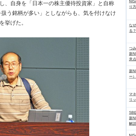
NI
有し、自身を「日本一の株主優待投資家」と自称
り
を扱う銘柄が多い」としながらも、気を付けなけ
長を挙げた。
な
る？
つ
新N
意
新N
ー
マ
リッ
SB
新N
解
NI