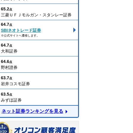
65.2
点
三菱ＵＦＪモルガン・スタンレー証券
64.7
点
SBIネオトレード証券
※公式サイトへ遷移します。
64.7
点
大和証券
64.6
点
野村證券
63.7
点
岩井コスモ証券
63.5
点
みずほ証券
ネット証券ランキングを見る