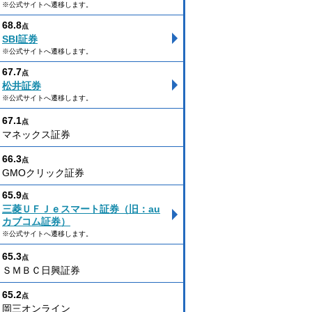
※公式サイトへ遷移します。
68.8
点
SBI証券
※公式サイトへ遷移します。
67.7
点
松井証券
※公式サイトへ遷移します。
67.1
点
マネックス証券
66.3
点
GMOクリック証券
65.9
点
三菱ＵＦＪｅスマート証券（旧：au
カブコム証券）
※公式サイトへ遷移します。
65.3
点
ＳＭＢＣ日興証券
65.2
点
岡三オンライン