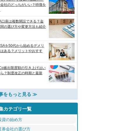
券会社のどっちがいい？特徴を
較
SA口座は複数開設できる？金
機関の選び方や変更方法も紹介
ISAを50代から始めるデメリ
トはある？メリットやおすす
eCo拠出限度額の引き上げはい
から？制度改正の時期と最新
事をもっと見る ≫
集カテゴリ一覧
投資の始め方
証券会社の選び方