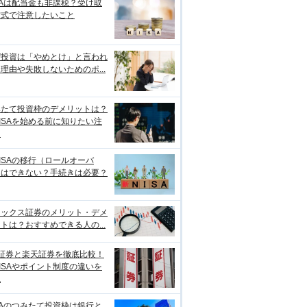
SAは配当金も非課税？受け取
方式で注意したいこと
ぜ投資は「やめとけ」と言われ
理由や失敗しないためのポ...
みたて投資枠のデメリットは？
ISAを始める前に知りたい注
点
ISAの移行（ロールオーバ
）はできない？手続きは必要？
ネックス証券のメリット・デメ
トは？おすすめできる人の...
I証券と楽天証券を徹底比較！
ISAやポイント制度の違いを
説
SAのつみたて投資枠は銀行と