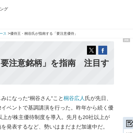
ング
>
ース
優待王・桐谷氏が指南する「要注意優待」
PR
「要注意銘柄」を指南 注目す
みになった“桐谷さん”こと
桐谷広人
氏が先日、
Rイベントで基調講演を行った。昨年から続く優
社以上が株主優待制度を導入。先月も20社以上が
施を発表するなど、勢いはまだまだ加速中だ。