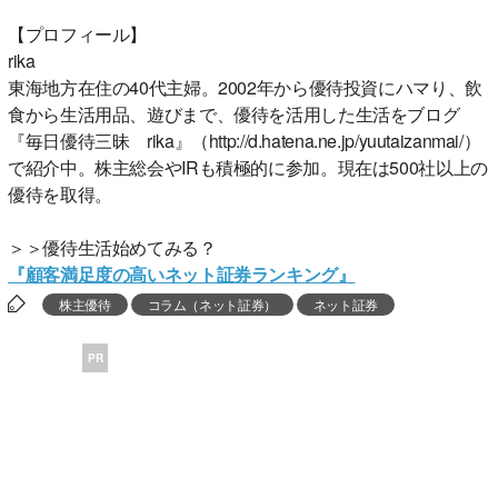
【プロフィール】
rika
東海地方在住の40代主婦。2002年から優待投資にハマり、飲
食から生活用品、遊びまで、優待を活用した生活をブログ
『毎日優待三昧 rika』（http://d.hatena.ne.jp/yuutaizanmai/）
で紹介中。株主総会やIRも積極的に参加。現在は500社以上の
優待を取得。
＞＞優待生活始めてみる？
『顧客満足度の高いネット証券ランキング』
株主優待
コラム（ネット証券）
ネット証券
PR