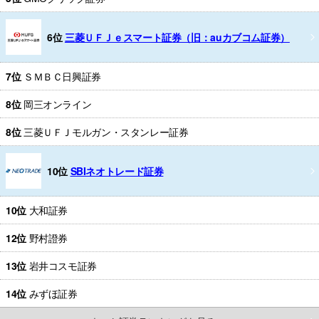
6位
三菱ＵＦＪｅスマート証券（旧：auカブコム証券）
7位
ＳＭＢＣ日興証券
8位
岡三オンライン
8位
三菱ＵＦＪモルガン・スタンレー証券
10位
SBIネオトレード証券
10位
大和証券
12位
野村證券
13位
岩井コスモ証券
14位
みずほ証券