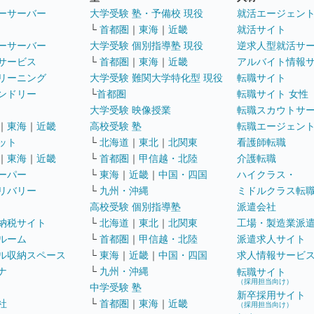
ーサーバー
大学受験 塾・予備校 現役
就活エージェン
└
首都圏
｜
東海
｜
近畿
就活サイト
ーサーバー
大学受験 個別指導塾 現役
逆求人型就活サ
サービス
└
首都圏
｜
東海
｜
近畿
アルバイト情報
リーニング
大学受験 難関大学特化型 現役
転職サイト
ンドリー
└
首都圏
転職サイト 女性
大学受験 映像授業
転職スカウトサ
｜
東海
｜
近畿
高校受験 塾
転職エージェン
ット
└
北海道
｜
東北
｜
北関東
看護師転職
｜
東海
｜
近畿
└
首都圏
｜
甲信越・北陸
介護転職
ーパー
└
東海
｜
近畿
｜
中国・四国
ハイクラス・
リバリー
└
九州・沖縄
ミドルクラス転
高校受験 個別指導塾
派遣会社
納税サイト
└
北海道
｜
東北
｜
北関東
工場・製造業派
ルーム
└
首都圏
｜
甲信越・北陸
派遣求人サイト
ル収納スペース
└
東海
｜
近畿
｜
中国・四国
求人情報サービ
ナ
└
九州・沖縄
転職サイト
（採用担当向け）
中学受験 塾
新卒採用サイト
社
└
首都圏
｜
東海
｜
近畿
（採用担当向け）