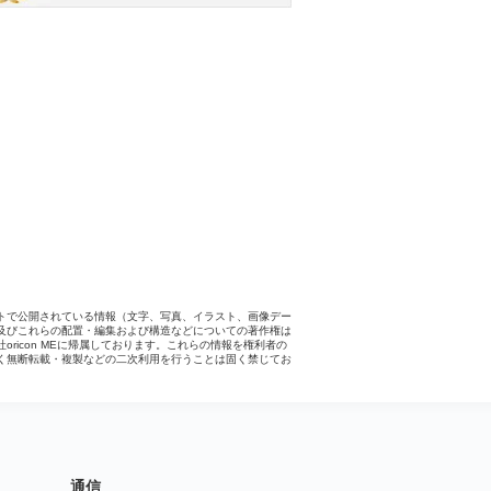
トで公開されている情報（文字、写真、イラスト、画像デー
及びこれらの配置・編集および構造などについての著作権は
社oricon MEに帰属しております。これらの情報を権利者の
く無断転載・複製などの二次利用を行うことは固く禁じてお
。
通信