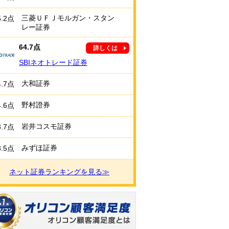
三菱ＵＦＪモルガン・スタン
5.2点
レー証券
64.7点
詳しくは
SBIネオトレード証券
大和証券
4.7点
野村證券
4.6点
岩井コスモ証券
3.7点
みずほ証券
3.5点
ネット証券ランキングを見る≫