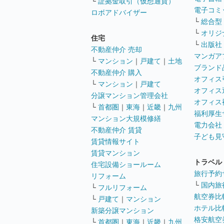
└
証拠金取引（仮想通貨）
電子コミ
ロボアドバイザー
└
総合型
└
オリジ
住宅
└
出版社
不動産仲介 売却
マンガア
└
マンション
｜
戸建て
｜
土地
ブランド
不動産仲介 購入
オフィス
└
マンション
｜
戸建て
オフィス
分譲マンション管理会社
オフィス
└
首都圏
｜
東海
｜
近畿
｜
九州
福利厚生
マンション大規模修繕
電力会社
不動産仲介 賃貸
子ども見
賃貸情報サイト
賃貸マンション
トラベル
住宅設備ショールーム
旅行予約
リフォーム
└
国内旅
└
フルリフォーム
航空券比
└
戸建て
｜
マンション
ホテル比
新築分譲マンション
格安航空券
└
首都圏
｜
東海
｜
近畿
｜
九州