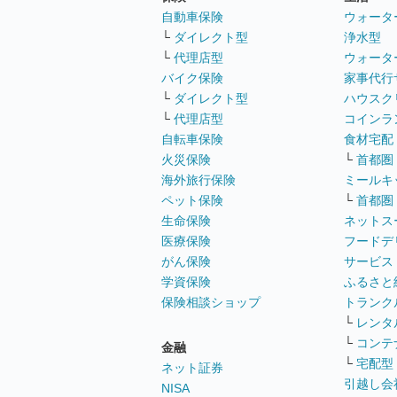
自動車保険
ウォータ
└
ダイレクト型
浄水型
└
代理店型
ウォータ
バイク保険
家事代行
└
ダイレクト型
ハウスク
└
代理店型
コインラ
自転車保険
食材宅配
火災保険
└
首都圏
海外旅行保険
ミールキ
ペット保険
└
首都圏
生命保険
ネットス
医療保険
フードデ
がん保険
サービス
学資保険
ふるさと
保険相談ショップ
トランク
└
レンタ
└
コンテ
金融
└
宅配型
ネット証券
引越し会
NISA