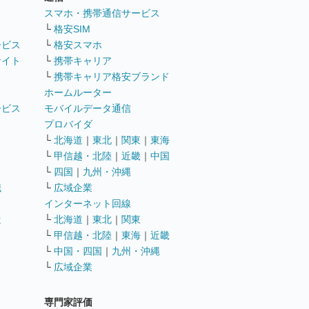
ト
スマホ・携帯通信サービス
└
格安SIM
ービス
└
格安スマホ
サイト
└
携帯キャリア
└
携帯キャリア格安ブランド
ホームルーター
ービス
モバイルデータ通信
ト
プロバイダ
└
北海道
｜
東北
｜
関東
｜
東海
└
甲信越・北陸
｜
近畿
｜
中国
└
四国
｜
九州・沖縄
職
└
広域企業
インターネット回線
遣
└
北海道
｜
東北
｜
関東
└
甲信越・北陸
｜
東海
｜
近畿
ス
└
中国・四国
｜
九州・沖縄
└
広域企業
専門家評価