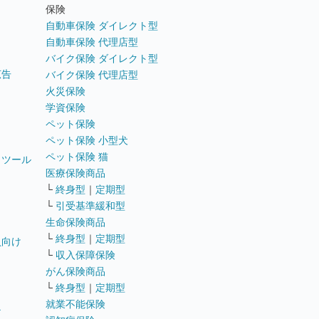
ト
保険
自動車保険 ダイレクト型
自動車保険 代理店型
バイク保険 ダイレクト型
広告
バイク保険 代理店型
火災保険
学資保険
ペット保険
ペット保険 小型犬
ペット保険 猫
トツール
医療保険商品
└
終身型
｜
定期型
└
引受基準緩和型
生命保険商品
└
終身型
｜
定期型
員向け
└
収入保障保険
がん保険商品
└
終身型
｜
定期型
就業不能保険
テ