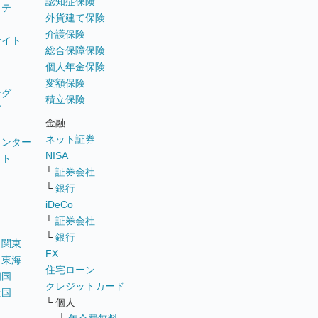
認知症保険
ステ
外貨建て保険
介護保険
サイト
総合保障保険
個人年金保険
変額保険
ング
積立保険
グ
金融
ネット証券
ウンター
NISA
イト
└
証券会社
リ
└
銀行
iDeCo
└
証券会社
└
銀行
｜
関東
FX
｜
東海
住宅ローン
四国
クレジットカード
全国
└ 個人
ス