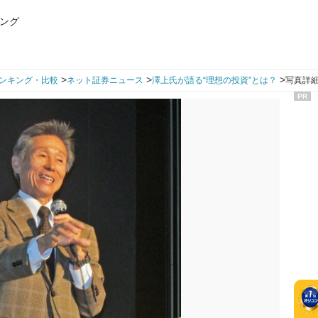
ング
>
>
>
ンキング・比較
ネット証券ニュース
澤上氏が語る“理想の投資”とは？
写真詳細
PR