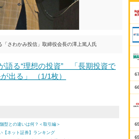
る「さわかみ投信」取締役会長の澤上篤人氏
が語る“理想の投資” 「長期投資で
6
が出る」 （1/1枚）
6
店舗型との違いは何？＜取引編＞
6
い【ネット証券】ランキング
6