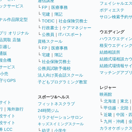
通信講座
フェイシャルエ
ックサービス
└
FP
｜
医療事務
ボディエステ
└
宅建
｜
簿記
サロン検索予約
ナル作品限定型
└
TOEIC
｜
社会保険労務士
└
行政書士
｜
ケアマネジャー
ウエディング
プリ オリジナル
└
公務員
｜
ITパスポート
ハウスウエディ
品買取 店舗
資格スクール
格安ウエディン
引越し
└
FP
｜
医療事務
結婚相談所
通販
└
宅建
｜
簿記
結婚式場相談カ
複合機
└
社会保険労務士
結婚式場情報サ
サービス
公務員試験予備校
マッチングアプ
 小売
法人向け英会話スクール
守りGPS
子どもプログラミング教室
レジャー
映画館
スポーツ&ヘルス
└
北海道
｜
東北
サイト
フィットネスクラブ
└
甲信越・北陸
行
｜
海外旅行
24時間ジム
└
近畿
｜
中国・
較サイト
リラクゼーションサロン
└
九州・沖縄
｜
較サイト
キッズスイミングスクール
カラオケボック
 LCC
└
幼児
｜
小学生