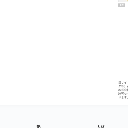
PR
当サイ
タ等）
株式会
許可な
ります
塾
人材