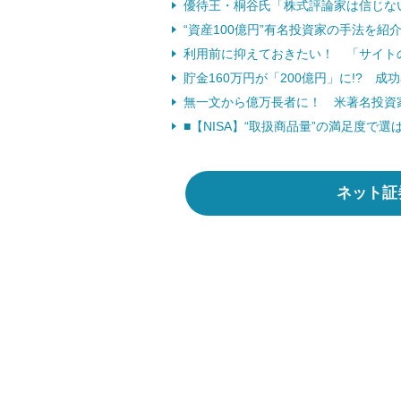
優待王・桐谷氏「株式評論家は信じない
“資産100億円”有名投資家の手法を
利用前に抑えておきたい！ 「サイト
貯金160万円が「200億円」に!? 成
無一文から億万長者に！ 米著名投資
■【NISA】“取扱商品量”の満足度で
ネット証