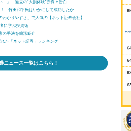
…」 過去の“大損体験”赤裸々告白
紹介！ 竹田和平氏はいかにして成功したか
6
のわかりやすさ」で人気の【ネット証券会社】
功者に学ぶ投資術
家の手法を簡潔紹介
選ばれた「ネット証券」ランキング
6
6
券ニュース一覧はこちら！
6
6