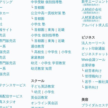
新卒エージェン
アリング
中学受験 個別指導塾
（採用担当向け）
ー
└
首都圏
人材紹介会社
タカー
公立中高一貫校対策 塾
（採用担当向け）
人材派遣会社
ス
└
首都圏
（採用担当向け）
社
小学生 塾
アルバイト求人
報サイト
└
首都圏
｜
東海
｜
近畿
売店
小学生 個別指導塾
ビジネス
専門販売店
└
首都圏
｜
東海
｜
近畿
法人カーリース
ー系
通信教育
ネット印刷通販
販売店
└
高校生
｜
中学生
｜
小学生
ビジネスチャッ
売店
家庭教師
Web会議ツール
専門販売店
幼児・小学生 学習教室
企業研修
ー系
幼児教室 知育
└
経営者向け
販売店
└
管理職向け
スクール
└
若手・一般社
テナンスサービス
子ども英語教室
└
新卒向け
└
幼児
｜
小学生
画配信サービス
英会話教室
美容
真スタジオ
オンライン英会話
ブライダルエス
サービス