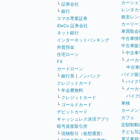
カーシェ
└
証券会社
レンタカ
└
銀行
格安レン
スマホ専業証券
カーリー
iDeCo 証券会社
車買取会
ネット銀行
中古車情
インターネットバンキング
中古車販
外貨預金
└
中古車
住宅ローン
└
メーカ
FX
中古車
カードローン
バイク販
└
銀行系
｜
ノンバンク
└
バイク
クレジットカード
└
メーカ
└
年会費無料
バイク
└
クレジットカード
車検
└
ゴールドカード
カーメン
デビットカード
カフェ
キャッシュレス決済アプリ
定額制動
暗号資産取引所
子ども写
└
現物取引（仮想通貨）
電子書籍