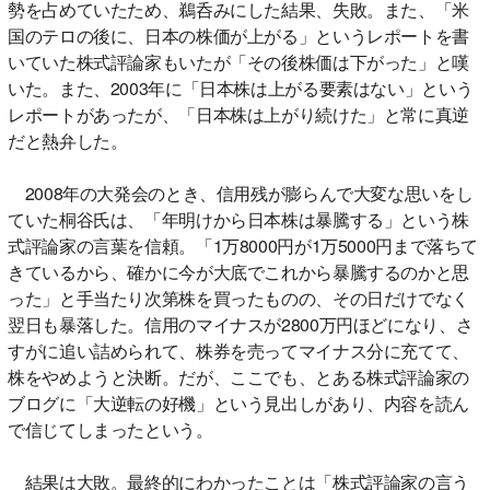
勢を占めていたため、鵜呑みにした結果、失敗。また、「米
国のテロの後に、日本の株価が上がる」というレポートを書
いていた株式評論家もいたが「その後株価は下がった」と嘆
いた。また、2003年に「日本株は上がる要素はない」という
レポートがあったが、「日本株は上がり続けた」と常に真逆
だと熱弁した。
2008年の大発会のとき、信用残が膨らんで大変な思いをし
ていた桐谷氏は、「年明けから日本株は暴騰する」という株
式評論家の言葉を信頼。「1万8000円が1万5000円まで落ちて
きているから、確かに今が大底でこれから暴騰するのかと思
った」と手当たり次第株を買ったものの、その日だけでなく
翌日も暴落した。信用のマイナスが2800万円ほどになり、さ
すがに追い詰められて、株券を売ってマイナス分に充てて、
株をやめようと決断。だが、ここでも、とある株式評論家の
ブログに「大逆転の好機」という見出しがあり、内容を読ん
で信じてしまったという。
結果は大敗。最終的にわかったことは「株式評論家の言う