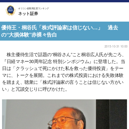
オリコン顧客満足度ランキング
ネット証券
優待王・桐谷氏「株式評論家は信じない…」 過去
の“大損体験”赤裸々告白
2015-10-31 10:00
株主優待生活で話題の“桐谷さん”こと桐谷広人氏が先ごろ、
『日経マネー30周年記念 特別シンポジウム』に登壇した。当
日は「クラッシュで死にかけた私を救った優待投資」をテー
マに、トークを展開。これまでの株式投資における失敗体験
を踏まえ、聴衆に「株式評論家の言うことは信じない方がい
い」と冗談交じりに呼びかけた。