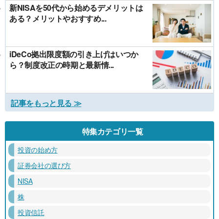
新NISAを50代から始めるデメリットは
ある？メリットやおすすめ...
iDeCo拠出限度額の引き上げはいつか
ら？制度改正の時期と最新情...
記事をもっと見る ≫
特集カテゴリ一覧
投資の始め方
証券会社の選び方
NISA
株
投資信託