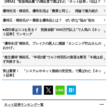
【NISA】“取扱商品量”の満足度で選ばれた「ネット証券」1位は？
優待生活・桐谷氏、優待生活は「農業と同じ」 持論で魅力紹介
優待王・桐谷氏が一番困る優待品とは？ ぜい沢な“悩み”告白
■成功者はココを見る？ 投資金額“1000万円以上”で人気の【ネッ
ト証券】ランキング
“優待生活”桐谷氏、ブレイクの恩人に感謝「カンニング竹山さんの
おかげ」
“株主優待”桐谷氏、“年収2億”ウルフ村田氏の衰退を断言「今後は必
ず失敗する」
実は重要！ 「システムやネット接続の安定性」で選ばれた【ネッ
ト証券】
ネット証券ランキング一覧