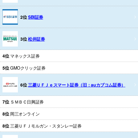
2位
SBI証券
3位
松井証券
4位
マネックス証券
5位
GMOクリック証券
6位
三菱ＵＦＪｅスマート証券（旧：auカブコム証券）
7位
ＳＭＢＣ日興証券
8位
岡三オンライン
8位
三菱ＵＦＪモルガン・スタンレー証券