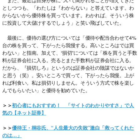
また、最近は自身が株について聞かれることが増えてきた
としつつも、「わたしは『わからない』と答えています。わ
からないから優待株を買っています。わかれば、そういう株
に投資して大儲けするでしょう」と笑い飛ばしていた。
最後に、優待の選び方については「優待や配当合わせて4%
台の株を買って、下がったら我慢する。高いところはでは買
わない」と指南。加えて、“損切”については「株を買うと手数
料が証券会社に入る。売るとまた手数料が証券会社に入る。
だから、『損切しろ』というのは証券会社の陰謀ではないか
と思う（笑）。安いところで買って、下がったら我慢。上が
れば利食い。私は損切りしません。そういう方式で株を楽し
んでもらいたい」と優待を勧めていた。
＞＞
初心者にもおすすめ！ 「サイトのわかりやすさ」で人
気の【ネット証券】
＞＞
優待王・桐谷氏、“人生最大の失敗”激白「救ってくれた
のは…」