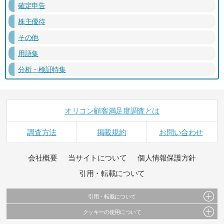
確定申告
株主優待
その他
用語集
分析・検証特集
オリコン顧客満足度調査とは
調査方法
掲載規約
お問い合わせ
会社概要
当サイトについて
個人情報保護方針
引用・転載について
引用・転載について
クッキーの使用について
当サイトで公開されている情報（文字、写真、イラスト、画像データ等）及びこれらの配
置・編集および構造などについての著作権は株式会社oricon MEに帰属しております。