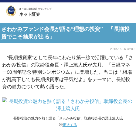
オリコン顧客満足度ランキング
ネット証券
さわかみファンド会長が語る“理想の投資” 「長期投
資でこそ結果が出る」
2015-11-06 08:00
“長期投資家”として長年にわたり第一線で活躍している「さ
わかみ投信」の取締役会長・澤上篤人氏が先月、『日経マネ
ー30周年記念 特別シンポジウム』に登壇した。当日は「相場
が乱高下しても長期投資家は平気だよ」をテーマに、長期投
資の魅力について熱く語った。
長期投資の魅力を熱く語る「さわかみ投信」取締役会長の澤上篤人氏
拡大する