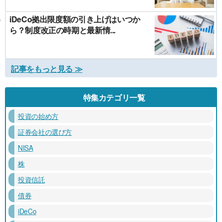
iDeCo拠出限度額の引き上げはいつか
ら？制度改正の時期と最新情...
記事をもっと見る ≫
特集カテゴリ一覧
投資の始め方
証券会社の選び方
NISA
株
投資信託
債券
iDeCo