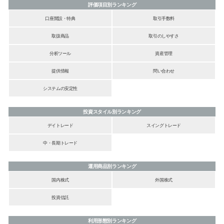
評価項目別ランキング
口座開設・特典
取引手数料
取扱商品
取引のしやすさ
分析ツール
資産管理
提供情報
問い合わせ
システムの安定性
投資スタイル別ランキング
デイトレード
スイングトレード
中・長期トレード
運用商品別ランキング
国内株式
外国株式
投資信託
利用形態別ランキング