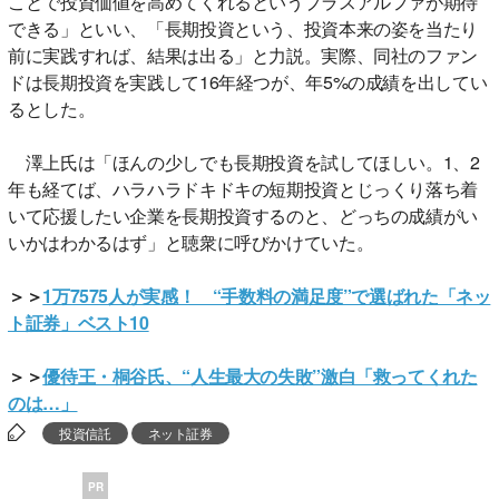
ことで投資価値を高めてくれるというプラスアルファが期待
できる」といい、「長期投資という、投資本来の姿を当たり
前に実践すれば、結果は出る」と力説。実際、同社のファン
ドは長期投資を実践して16年経つが、年5%の成績を出してい
るとした。
澤上氏は「ほんの少しでも長期投資を試してほしい。1、2
年も経てば、ハラハラドキドキの短期投資とじっくり落ち着
いて応援したい企業を長期投資するのと、どっちの成績がい
いかはわかるはず」と聴衆に呼びかけていた。
＞＞
1万7575人が実感！ “手数料の満足度”で選ばれた「ネッ
ト証券」ベスト10
＞＞
優待王・桐谷氏、“人生最大の失敗”激白「救ってくれた
のは…」
投資信託
ネット証券
PR