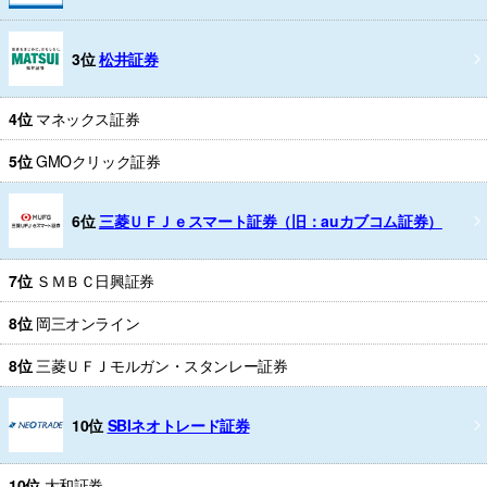
3位
松井証券
4位
マネックス証券
5位
GMOクリック証券
6位
三菱ＵＦＪｅスマート証券（旧：auカブコム証券）
7位
ＳＭＢＣ日興証券
8位
岡三オンライン
8位
三菱ＵＦＪモルガン・スタンレー証券
10位
SBIネオトレード証券
10位
大和証券