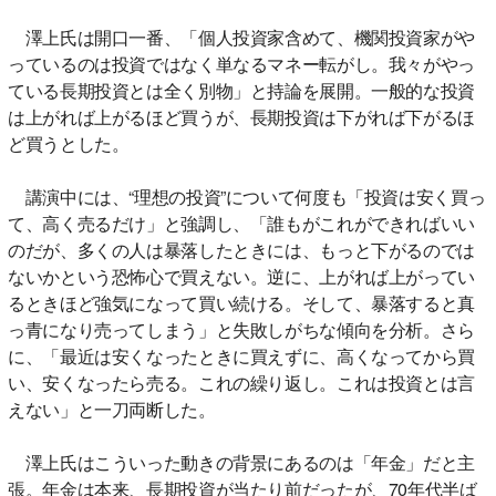
澤上氏は開口一番、「個人投資家含めて、機関投資家がや
っているのは投資ではなく単なるマネー転がし。我々がやっ
ている長期投資とは全く別物」と持論を展開。一般的な投資
は上がれば上がるほど買うが、長期投資は下がれば下がるほ
ど買うとした。
講演中には、“理想の投資”について何度も「投資は安く買っ
て、高く売るだけ」と強調し、「誰もがこれができればいい
のだが、多くの人は暴落したときには、もっと下がるのでは
ないかという恐怖心で買えない。逆に、上がれば上がってい
るときほど強気になって買い続ける。そして、暴落すると真
っ青になり売ってしまう」と失敗しがちな傾向を分析。さら
に、「最近は安くなったときに買えずに、高くなってから買
い、安くなったら売る。これの繰り返し。これは投資とは言
えない」と一刀両断した。
澤上氏はこういった動きの背景にあるのは「年金」だと主
張。年金は本来、長期投資が当たり前だったが、70年代半ば