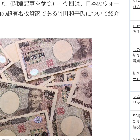
NI
きた（関連記事を参照）。今回は、日本のウォー
り
内の超有名投資家である竹田和平氏について紹介
な
る？
つ
新N
意
新N
ー
マ
リッ
SB
新N
解
NI