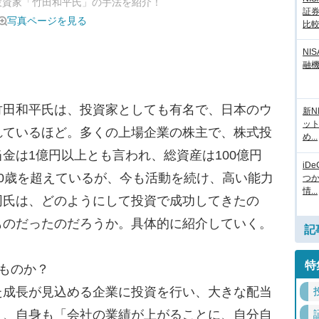
な投資家「竹田和平氏」の手法を紹介！
証
写真ページを見る
比
NI
融
田和平氏は、投資家としても有名で、日本のウ
新N
ッ
れているほど。多くの上場企業の株主で、株式投
め...
金は1億円以上とも言われ、総資産は100億円
iD
0歳を超えているが、今も活動を続け、高い能力
つ
情...
同氏は、どのようにして投資で成功してきたの
ものだったのだろうか。具体的に紹介していく。
記
特
ものか？
成長が見込める企業に投資を行い、大きな配当
り、自身も「会社の業績が上がることに、自分自