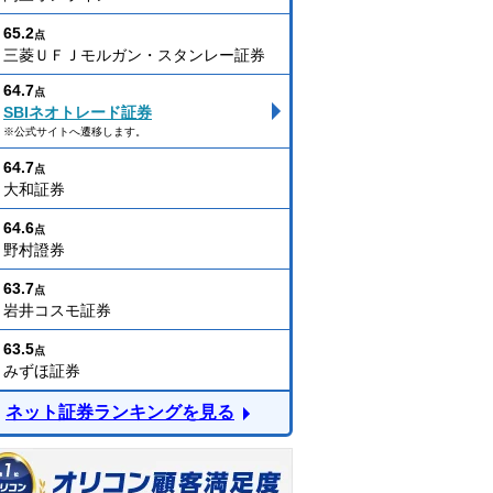
65.2
点
三菱ＵＦＪモルガン・スタンレー証券
64.7
点
SBIネオトレード証券
※公式サイトへ遷移します。
64.7
点
大和証券
64.6
点
野村證券
63.7
点
岩井コスモ証券
63.5
点
みずほ証券
ネット証券ランキングを見る