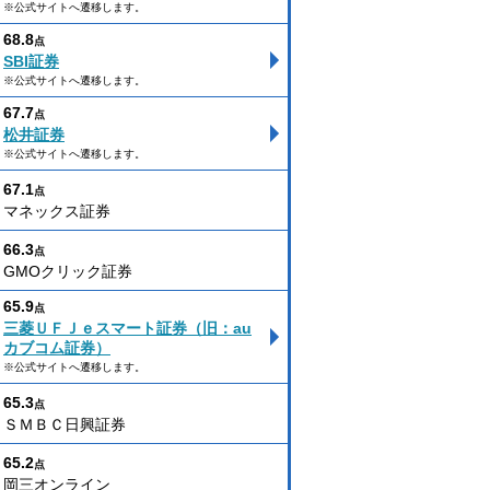
※公式サイトへ遷移します。
68.8
点
SBI証券
※公式サイトへ遷移します。
67.7
点
松井証券
※公式サイトへ遷移します。
67.1
点
マネックス証券
66.3
点
GMOクリック証券
65.9
点
三菱ＵＦＪｅスマート証券（旧：au
カブコム証券）
※公式サイトへ遷移します。
65.3
点
ＳＭＢＣ日興証券
65.2
点
岡三オンライン