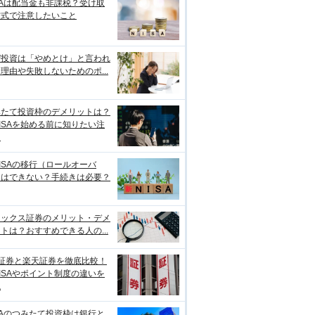
SAは配当金も非課税？受け取
方式で注意したいこと
ぜ投資は「やめとけ」と言われ
理由や失敗しないためのポ...
みたて投資枠のデメリットは？
ISAを始める前に知りたい注
点
ISAの移行（ロールオーバ
）はできない？手続きは必要？
ネックス証券のメリット・デメ
トは？おすすめできる人の...
I証券と楽天証券を徹底比較！
ISAやポイント制度の違いを
説
SAのつみたて投資枠は銀行と