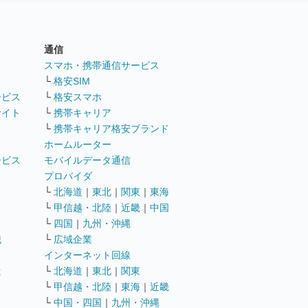
通信
ト
スマホ・携帯通信サービス
└
格安SIM
ービス
└
格安スマホ
サイト
└
携帯キャリア
└
携帯キャリア格安ブランド
ホームルーター
ービス
モバイルデータ通信
ト
プロバイダ
└
北海道
｜
東北
｜
関東
｜
東海
└
甲信越・北陸
｜
近畿
｜
中国
└
四国
｜
九州・沖縄
職
└
広域企業
インターネット回線
遣
└
北海道
｜
東北
｜
関東
└
甲信越・北陸
｜
東海
｜
近畿
ス
└
中国・四国
｜
九州・沖縄