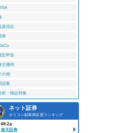
ISA
株
投資信託
債券
DeCo
確定申告
株主優待
その他
用語集
分析・検証特集
ネット証券
オリコン顧客満足度ランキング
69.2
点
楽天証券