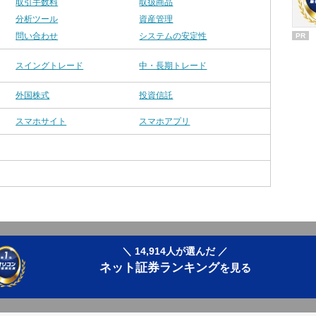
取引手数料
取扱商品
分析ツール
資産管理
問い合わせ
システムの安定性
PR
スイングトレード
中・長期トレード
外国株式
投資信託
スマホサイト
スマホアプリ
＼ 14,914人が選んだ ／
ネット証券ランキング
を見る