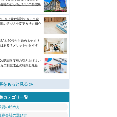
券会社のどっちがいい？特徴を
較
SA口座は複数開設できる？金
機関の選び方や変更方法も紹介
ISAを50代から始めるデメリ
トはある？メリットやおすす
eCo拠出限度額の引き上げはい
から？制度改正の時期と最新
事をもっと見る ≫
集カテゴリ一覧
投資の始め方
証券会社の選び方