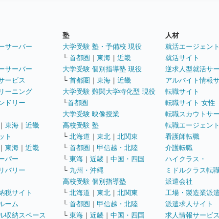
塾
人材
ーサーバー
大学受験 塾・予備校 現役
就活エージェン
└
首都圏
｜
東海
｜
近畿
就活サイト
ーサーバー
大学受験 個別指導塾 現役
逆求人型就活サ
サービス
└
首都圏
｜
東海
｜
近畿
アルバイト情報
リーニング
大学受験 難関大学特化型 現役
転職サイト
ンドリー
└
首都圏
転職サイト 女性
大学受験 映像授業
転職スカウトサ
｜
東海
｜
近畿
高校受験 塾
転職エージェン
ット
└
北海道
｜
東北
｜
北関東
看護師転職
｜
東海
｜
近畿
└
首都圏
｜
甲信越・北陸
介護転職
ーパー
└
東海
｜
近畿
｜
中国・四国
ハイクラス・
リバリー
└
九州・沖縄
ミドルクラス転
高校受験 個別指導塾
派遣会社
納税サイト
└
北海道
｜
東北
｜
北関東
工場・製造業派
ルーム
└
首都圏
｜
甲信越・北陸
派遣求人サイト
ル収納スペース
└
東海
｜
近畿
｜
中国・四国
求人情報サービ